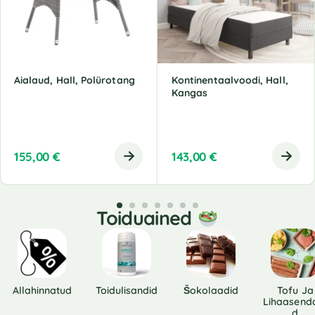
Aialaud, Hall, Polürotang
Kontinentaalvoodi, Hall,
Kangas
155,00
€
143,00
€
Toiduained
Allahinnatud
Toidulisandid
Šokolaadid
Tofu Ja
Lihaasend
D