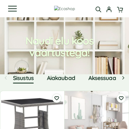
Naudi elu koos
väärtustega!
Sisustus
Aiakaubad
Aksessuaarid