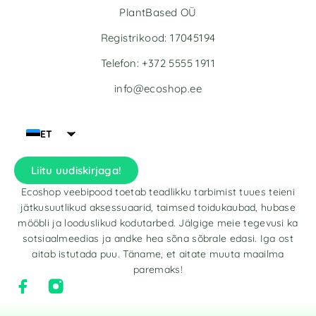
PlantBased OÜ
Registrikood: 17045194
Telefon: +372 5555 1911
info@ecoshop.ee
ET
Liitu uudiskirjaga!
Ecoshop veebipood toetab teadlikku tarbimist tuues teieni
jätkusuutlikud aksessuaarid, taimsed toidukaubad, hubase
mööbli ja looduslikud kodutarbed. Jälgige meie tegevusi ka
sotsiaalmeedias ja andke hea sõna sõbrale edasi. Iga ost
aitab istutada puu. Täname, et aitate muuta maailma
paremaks!