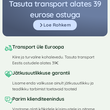
Tasuta transport alates 39
eurose ostuga
Loe Rohkem
Transport üle Euroopa
Kiire ja turvaline kohalevedu. Tasuta transport
Eestis ostudele alates 39€
Jätkusuutlikkuse garantii
Lisame enda valikusse ainult jätkusuutlikku ja
teadlikku tarbimist toetavaid tooteid
Parim klienditeenindus
Vastame alati kõikidele küsimustele ja aitame