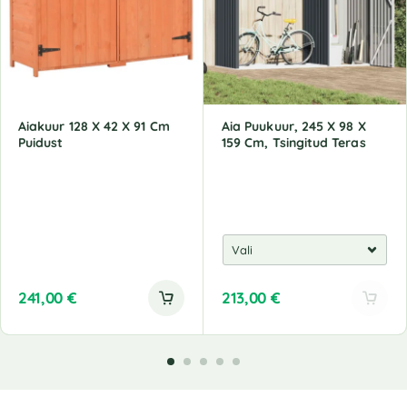
Aiakuur 128 X 42 X 91 Cm
Aia Puukuur, 245 X 98 X
Puidust
159 Cm, Tsingitud Teras
241,00
€
213,00
€
A
l
t
e
r