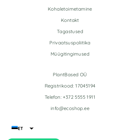
n
Kohaletoimetamine
a
t
Kontakt
i
v
Tagastused
e
Privaatsuspoliitika
:
Müügitingimused
PlantBased OÜ
Registrikood: 17045194
Telefon: +372 5555 1911
info@ecoshop.ee
ET