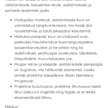
välitööriistade, basseinitarvikute, aiatööriistade ja
sarnaste seadmete jaoks.
Vastupidav materjal: aiatööriistade kuur on
valmistatud tsingitud terasest, mis hoiab ära
roostetamise ja talub pikaajalist kasutamist.
Mahukas panipaik: kuur on üllatavalt avar,
pakkudes hoiulahendust õuemänguasjadele,
basseinitarvikutele ja tarvetele ning ka
aiatehnikale, sealhulgas voolikutele, labidatele,
lillepottidele, muruniidukitele jne.
Mugav värav ja käepide: aiatööriistade panipaigas
on liugvärav, mis hõlbustab sisenemist. Lisaks
annab praktiline käepideme disain täiendava
mugavuse.
Praktiline tuulutusava: praktiline õhutusava laseb
õhul aiakuuris ringelda ning tagab, et ei tekiks
ebameeldivaid lõhnu.
Märkus: