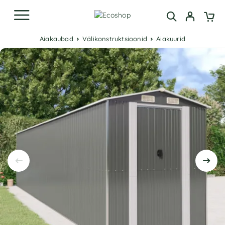
Aiakaubad
Välikonstruktsioonid
Aiakuurid