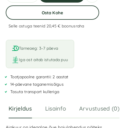
Osta Kohe
Selle ostuga teenid 20,45 €
boonusraha
A
l
t
Tarneaeg: 3–7 päeva
e
r
Iga ost aitab istutada puu
n
a
Tootjapoolne garantii: 2 aastat
t
i
14-päevane taganemisõigus
v
Tasuta transport kulleriga
e
:
Kirjeldus
Lisainfo
Arvustused (0)
Aiakuur on ideaalne õue hoiulahendus näiteks