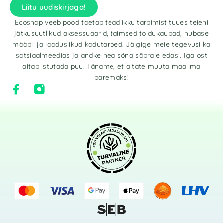
Liitu uudiskirjaga!
Ecoshop veebipood toetab teadlikku tarbimist tuues teieni
jätkusuutlikud aksessuaarid, taimsed toidukaubad, hubase
mööbli ja looduslikud kodutarbed. Jälgige meie tegevusi ka
sotsiaalmeedias ja andke hea sõna sõbrale edasi. Iga ost
aitab istutada puu. Täname, et aitate muuta maailma
paremaks!