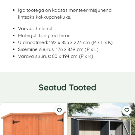
Iga tootega on kaasas monteerimisjuhend
lihtsaks kokkupanekuks.
Värvus: helehall
Materjal: tsingitud teras
Üldmõõtmed: 192 x 855 x 223 cm (P x L x K)
Sisemine suurus: 176 x 839 cm (P x L)
Värava suurus: 80 x 194 cm (P x K)
Seotud Tooted