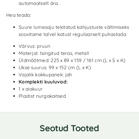
automaatselt ära.
Hea teada:
Suure lumesaju tekitatud kahjustuste vältimiseks
soovitame talvel katust regulaarselt puhastada.
Värvus: pruun
Materjal: tsingitud teras, metall
Üldmõõtmed: 225 x 89 x 159 / 161 cm (L x S x K)
Ukse suurus: 99 x 152 cm (L x K)
Vajalik kokkupanek: jah
Komplekti kuuluvad:
1 x aiakuur
Plastist nurgakaitsed
Seotud Tooted