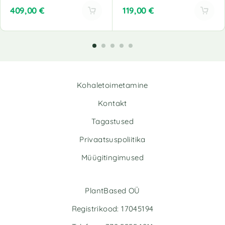
409,00
€
119,00
€
A
A
l
l
t
t
e
e
r
r
n
n
Kohaletoimetamine
a
a
t
t
Kontakt
i
i
v
v
Tagastused
e
e
Privaatsuspoliitika
:
:
Müügitingimused
PlantBased OÜ
Registrikood: 17045194