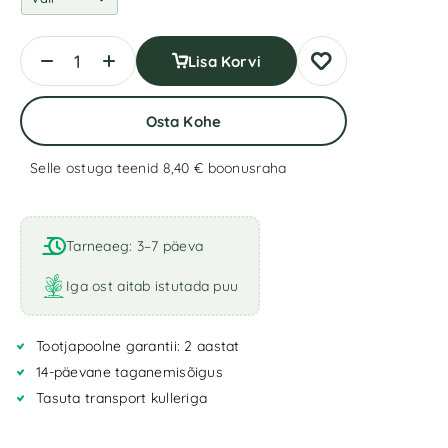
Lisa Korvi
Osta Kohe
Selle ostuga teenid 8,40 €
boonusraha
A
l
t
Tarneaeg: 3–7 päeva
e
r
Iga ost aitab istutada puu
n
a
Tootjapoolne garantii: 2 aastat
t
i
14-päevane taganemisõigus
v
Tasuta transport kulleriga
e
: