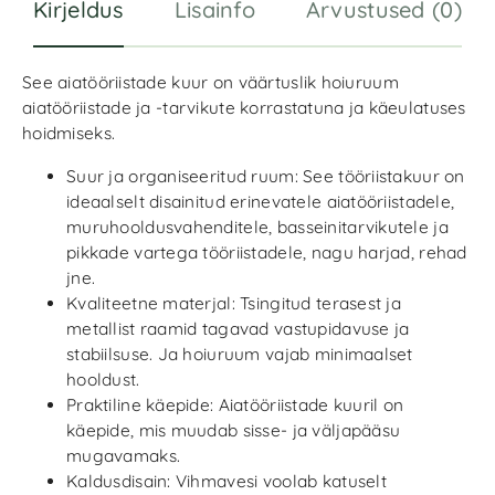
Kirjeldus
Lisainfo
Arvustused (0)
See aiatööriistade kuur on väärtuslik hoiuruum
aiatööriistade ja -tarvikute korrastatuna ja käeulatuses
hoidmiseks.
Suur ja organiseeritud ruum: See tööriistakuur on
ideaalselt disainitud erinevatele aiatööriistadele,
muruhooldusvahenditele, basseinitarvikutele ja
pikkade vartega tööriistadele, nagu harjad, rehad
jne.
Kvaliteetne materjal: Tsingitud terasest ja
metallist raamid tagavad vastupidavuse ja
stabiilsuse. Ja hoiuruum vajab minimaalset
hooldust.
Praktiline käepide: Aiatööriistade kuuril on
käepide, mis muudab sisse- ja väljapääsu
mugavamaks.
Kaldusdisain: Vihmavesi voolab katuselt