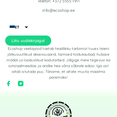
Telefon: +372 5555 1911
info@ecoshop.ee
ET
Liitu uudiskirjaga!
Ecoshop veebipood toetab teadlikku tarbimist tuues teieni
jätkusuutlikud aksessuaarid, taimsed toidukaubad, hubase
mööbli ja looduslikud kodutarbed. Jälgige meie tegevusi ka
sotsiaalmeedias ja andke hea sõna sõbrale edasi. Iga ost
aitab istutada puu. Täname, et aitate muuta maailma
paremaks!