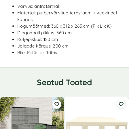
Värvus: antratsiithall
Materjal: pulbervärvitud terasraam + veekindel
kangas
Kogumõõtmed: 360 x 312 x 265 cm (P x L x K)
Diagonaali pikkus: 360 cm
Küljepikkus: 180 cm
Jalgade kõrgus: 200 cm
Riie: Polüster: 100%
Seotud Tooted