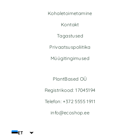
r
r
n
n
Kohaletoimetamine
a
a
t
t
Kontakt
i
i
v
v
Tagastused
e
e
Privaatsuspoliitika
:
:
Müügitingimused
PlantBased OÜ
Registrikood: 17045194
Telefon: +372 5555 1911
info@ecoshop.ee
ET