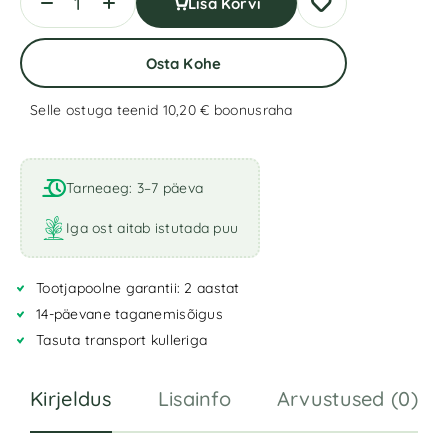
Lisa Korvi
Osta Kohe
Selle ostuga teenid 10,20 €
boonusraha
A
l
t
Tarneaeg: 3–7 päeva
e
r
Iga ost aitab istutada puu
n
a
Tootjapoolne garantii: 2 aastat
t
i
14-päevane taganemisõigus
v
Tasuta transport kulleriga
e
:
Kirjeldus
Lisainfo
Arvustused (0)