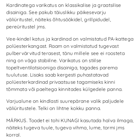
Kardinatega varikatus on klassikalise ja graatsilise
disainiga. See pakub täiuslikku päikesevarju
väliüritustel, näiteks õhtusöökidel, grillpidudel,
pereüritustel jms.
Vee-kindel katus ja kardinad on valmistatud PA-kattega
polüesterkangast. Raam on valmistatud tugevast
pulbervärvitud terasest, tänu millele see ei roosteta
ning on väga stabiilne. Varikatus on stiilse
topeltventilatsiooniga disainiga, tagades parema
tuulutuse. Lisaks saab kergesti puhastatavad
polüesterkardinad privaatsuse tagamiseks kinni
tõmmata või paeltega kinnitades külgedele panna.
Varjualune on kindlasti suurepärane valik paljudele
väliüritustele. Telki on lihtne kokku panna.
MÄRKUS. Toodet ei tohi KUNAGI kasutada halva ilmaga,
näiteks tugeva tuule, tugeva vihma, lume, tormi jms
korral.