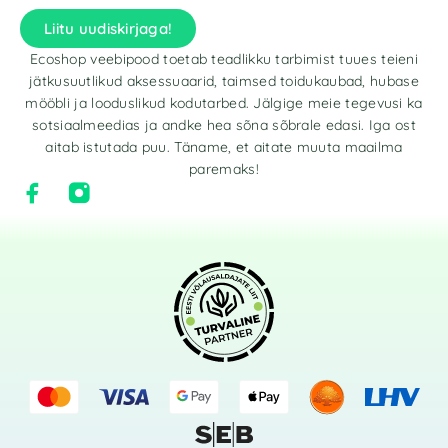
Liitu uudiskirjaga!
Ecoshop veebipood toetab teadlikku tarbimist tuues teieni
jätkusuutlikud aksessuaarid, taimsed toidukaubad, hubase
mööbli ja looduslikud kodutarbed. Jälgige meie tegevusi ka
sotsiaalmeedias ja andke hea sõna sõbrale edasi. Iga ost
aitab istutada puu. Täname, et aitate muuta maailma
paremaks!