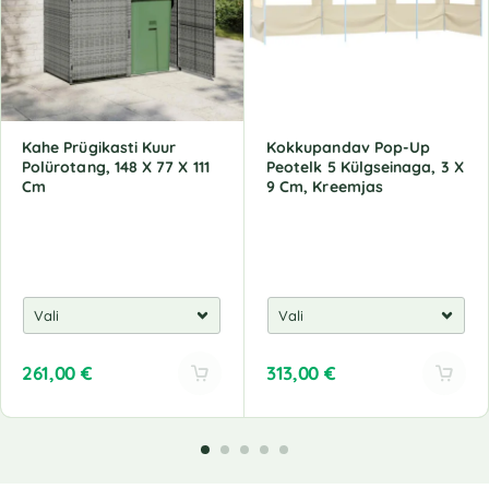
Kahe Prügikasti Kuur
Kokkupandav Pop-Up
Polürotang, 148 X 77 X 111
Peotelk 5 Külgseinaga, 3 X
Cm
9 Cm, Kreemjas
261,00
€
313,00
€
A
A
l
l
t
t
e
e