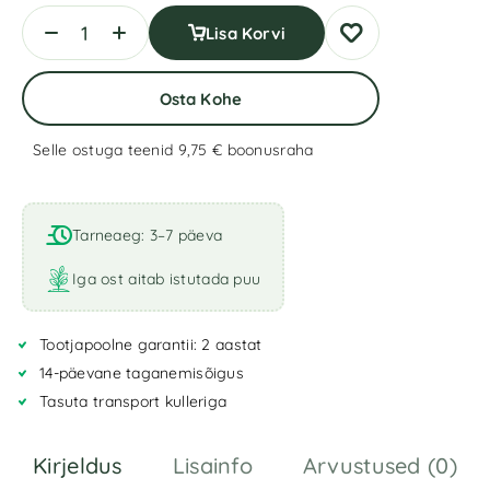
Lisa Korvi
Osta Kohe
Selle ostuga teenid 9,75 €
boonusraha
A
l
t
Tarneaeg: 3–7 päeva
e
r
Iga ost aitab istutada puu
n
a
Tootjapoolne garantii: 2 aastat
t
i
14-päevane taganemisõigus
v
Tasuta transport kulleriga
e
:
Kirjeldus
Lisainfo
Arvustused (0)