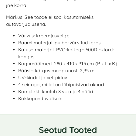
jne korral.
Märkus: See toode ei sobi kasutamiseks
autovarjualusena.
Värvus: kreemjasvalge
Raami materjal: pulbervärvitud teras
Katuse materjal: PVC-kattega 600D oxford-
kangas
Kogumõõtmed: 280 x 410 x 315 cm (P x L x K)
Räästa kõrgus maapinnast: 2,35 m
UV-kindel ja vettpidav
4 seinaga, millel on läbipaistvad aknad
Komplekti kuulub 8 vaia ja 4 nööri
Kokkupandav disain
Seotud Tooted