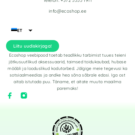
Telefon: +372 5555 1911
info@ecoshop.ee
ET
Liitu uudiskirjaga!
Ecoshop veebipood toetab teadlikku tarbimist tuues teieni
jätkusuutlikud aksessuaarid, taimsed toidukaubad, hubase
mööbli ja looduslikud kodutarbed. Jälgige meie tegevusi ka
sotsiaalmeedias ja andke hea sõna sõbrale edasi. Iga ost
aitab istutada puu. Täname, et aitate muuta maailma
paremaks!