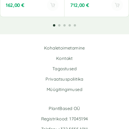
162,00
€
712,00
€
A
A
l
l
t
t
e
e
r
r
n
n
Kohaletoimetamine
a
a
t
t
Kontakt
i
i
v
v
Tagastused
e
e
Privaatsuspoliitika
:
:
Müügitingimused
PlantBased OÜ
Registrikood: 17045194