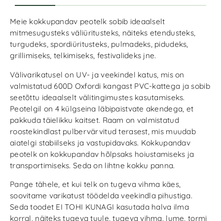
Meie kokkupandav peotelk sobib ideaalselt
mitmesugusteks väliüritusteks, näiteks etendusteks,
turgudeks, spordiüritusteks, pulmadeks, pidudeks,
grillimiseks, telkimiseks, festivalideks jne.
Välivarikatusel on UV- ja veekindel katus, mis on
valmistatud 600D Oxfordi kangast PVC-kattega ja sobib
seetõttu ideaalselt välitingimustes kasutamiseks.
Peotelgil on 4 külgseina läbipaistvate akendega, et
pakkuda täielikku kaitset. Raam on valmistatud
roostekindlast pulbervärvitud terasest, mis muudab
aiatelgi stabiilseks ja vastupidavaks. Kokkupandav
peotelk on kokkupandav hõlpsaks hoiustamiseks ja
transportimiseks. Seda on lihtne kokku panna.
Pange tähele, et kui telk on tugeva vihma käes,
soovitame varikatust töödelda veekindla pihustiga.
Seda toodet EI TOHI KUNAGI kasutada halva ilma
korral, näiteks tugeva tuule, tugeva vihma, lume, tormi