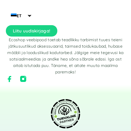
ET
Liitu uudiskirjaga!
Ecoshop veebipood toetab teadlikku tarbimist tuues teieni
jätkusuutlikud aksessuaarid, taimsed toidukaubad, hubase
mööbli ja looduslikud kodutarbed. Jälgige meie tegevusi ka
sotsiaalmeedias ja andke hea sõna sõbrale edasi. Iga ost
aitab istutada puu. Täname, et aitate muuta maailma
paremaks!