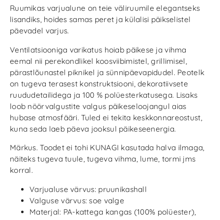
Ruumikas varjualune on teie väliruumile elegantseks
lisandiks, hoides samas peret ja külalisi päikselistel
päevadel varjus.
Ventilatsiooniga varikatus hoiab päikese ja vihma
eemal nii perekondlikel koosviibimistel, grillimisel,
pärastlõunastel piknikel ja sünnipäevapidudel. Peotelk
on tugeva terasest konstruktsiooni, dekoratiivsete
ruududetailidega ja 100 % polüesterkatusega. Lisaks
loob nöörvalgustite valgus päikeseloojangul aias
hubase atmosfääri. Tuled ei tekita keskkonnareostust,
kuna seda laeb päeva jooksul päikeseenergia.
Märkus. Toodet ei tohi KUNAGI kasutada halva ilmaga,
näiteks tugeva tuule, tugeva vihma, lume, tormi jms
korral.
Varjualuse värvus: pruunikashall
Valguse värvus: soe valge
Materjal: PA-kattega kangas (100% polüester),