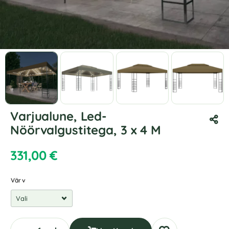
Varjualune, Led-
Nöörvalgustitega, 3 x 4 M
331,00
€
Värv