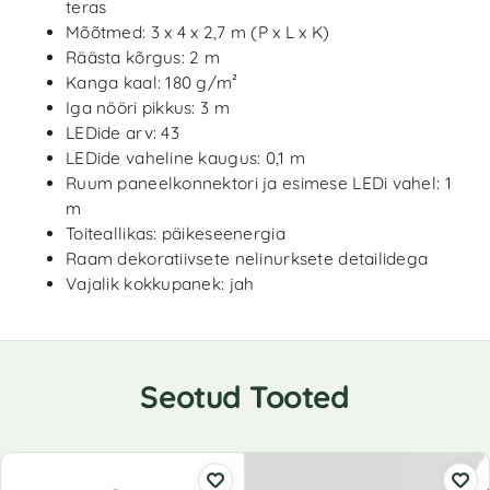
teras
Mõõtmed: 3 x 4 x 2,7 m (P x L x K)
Räästa kõrgus: 2 m
Kanga kaal: 180 g/m²
Iga nööri pikkus: 3 m
LEDide arv: 43
LEDide vaheline kaugus: 0,1 m
Ruum paneelkonnektori ja esimese LEDi vahel: 1
m
Toiteallikas: päikeseenergia
Raam dekoratiivsete nelinurksete detailidega
Vajalik kokkupanek: jah
Seotud Tooted