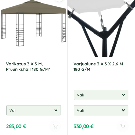
Varikatus 3 X 3 M,
Varjualune 3 X 3 X 2,6 M
Pruunikshall 180 G/M²
180 G/M²
283,00
€
330,00
€