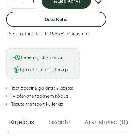
Lisa Korvi
Osta Kohe
Selle ostuga teenid 16,55 €
boonusraha
A
l
t
Tarneaeg: 3–7 päeva
e
r
Iga ost aitab istutada puu
n
a
Tootjapoolne garantii: 2 aastat
t
i
14-päevane taganemisõigus
v
Tasuta transport kulleriga
e
:
Kirjeldus
Lisainfo
Arvustused (0)