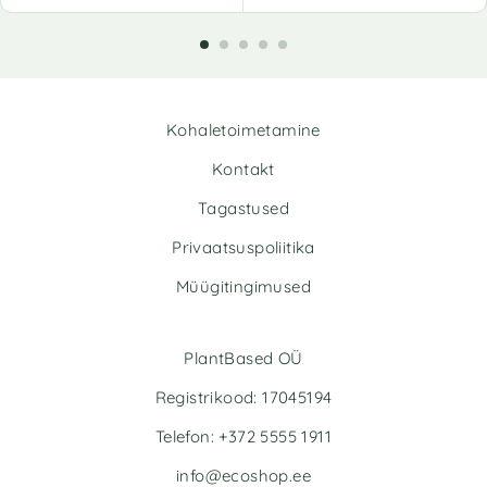
A
A
l
l
t
t
e
e
r
r
n
n
Kohaletoimetamine
a
a
t
t
Kontakt
i
i
v
v
Tagastused
e
e
Privaatsuspoliitika
:
:
Müügitingimused
PlantBased OÜ
Registrikood: 17045194
Telefon: +372 5555 1911
info@ecoshop.ee