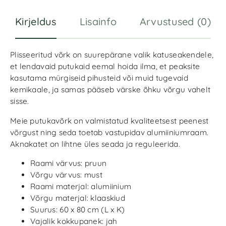
:
Kirjeldus
Lisainfo
Arvustused (0)
Plisseeritud võrk on suurepärane valik katuseakendele,
et lendavaid putukaid eemal hoida ilma, et peaksite
kasutama mürgiseid pihusteid või muid tugevaid
kemikaale, ja samas pääseb värske õhku võrgu vahelt
sisse.
Meie putukavõrk on valmistatud kvaliteetsest peenest
võrgust ning seda toetab vastupidav alumiiniumraam.
Aknakatet on lihtne üles seada ja reguleerida.
Raami värvus: pruun
Võrgu värvus: must
Raami materjal: alumiinium
Võrgu materjal: klaaskiud
Suurus: 60 x 80 cm (L x K)
Vajalik kokkupanek: jah