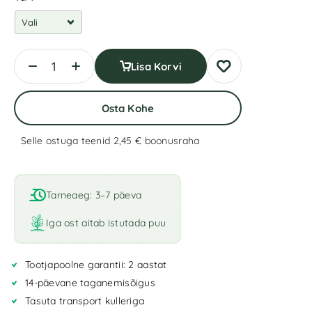
Lisa Korvi
Osta Kohe
Selle ostuga teenid 2,45 €
boonusraha
A
l
t
Tarneaeg: 3–7 päeva
e
r
Iga ost aitab istutada puu
n
a
Tootjapoolne garantii: 2 aastat
t
i
14-päevane taganemisõigus
v
Tasuta transport kulleriga
e