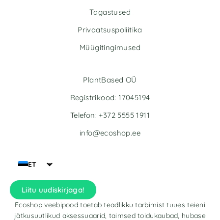
i
i
v
v
Tagastused
e
e
Privaatsuspoliitika
:
:
Müügitingimused
PlantBased OÜ
Registrikood: 17045194
Telefon: +372 5555 1911
info@ecoshop.ee
ET
Liitu uudiskirjaga!
Ecoshop veebipood toetab teadlikku tarbimist tuues teieni
jätkusuutlikud aksessuaarid, taimsed toidukaubad, hubase