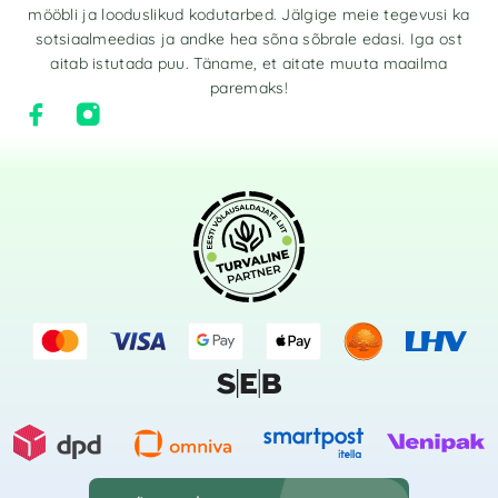
mööbli ja looduslikud kodutarbed. Jälgige meie tegevusi ka
sotsiaalmeedias ja andke hea sõna sõbrale edasi. Iga ost
aitab istutada puu. Täname, et aitate muuta maailma
paremaks!