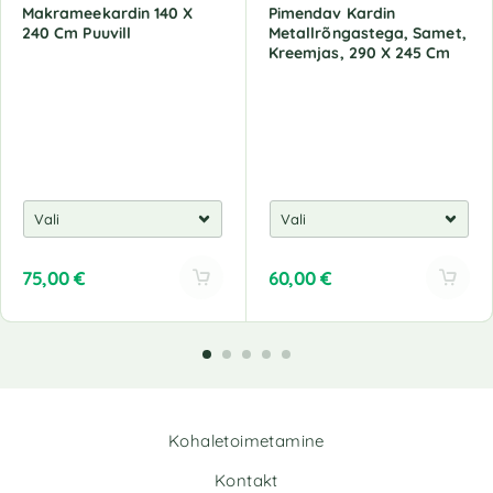
Makrameekardin 140 X
Pimendav Kardin
240 Cm Puuvill
Metallrõngastega, Samet,
Kreemjas, 290 X 245 Cm
75,00
€
60,00
€
A
A
l
l
t
t
e
e
r
r
n
n
Kohaletoimetamine
a
a
t
t
Kontakt