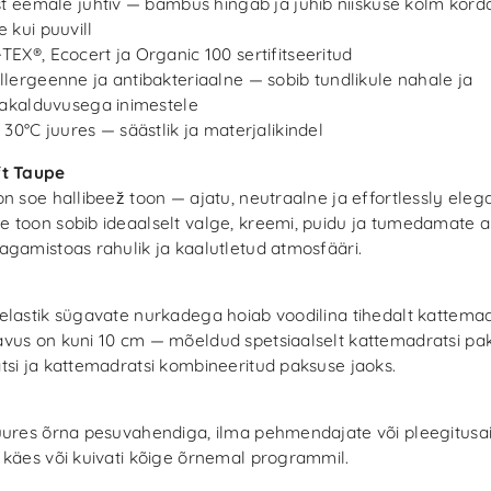
st eemale juhtiv — bambus hingab ja juhib niiskuse kolm korda
 kui puuvill
EX®, Ecocert ja Organic 100 sertifitseeritud
lergeenne ja antibakteriaalne — sobib tundlikule nahale ja
iakalduvusega inimestele
 30°C juures — säästlik ja materjalikindel
ft Taupe
n soe hallibeež toon — ajatu, neutraalne ja effortlessly eleg
 toon sobib ideaalselt valge, kreemi, puidu ja tumedamate 
agamistoas rahulik ja kaalutletud atmosfääri.
elastik sügavate nurkadega hoiab voodilina tihedalt kattemad
vus on kuni 10 cm — mõeldud spetsiaalselt kattemadratsi pak
tsi ja kattemadratsi kombineeritud paksuse jaoks.
uures õrna pesuvahendiga, ilma pehmendajate või pleegitusai
 käes või kuivati kõige õrnemal programmil.