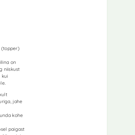
 (topper)
lina on
g niiskust
 kui
le.
kult
riga, jahe
tunda kohe
ösel paigast