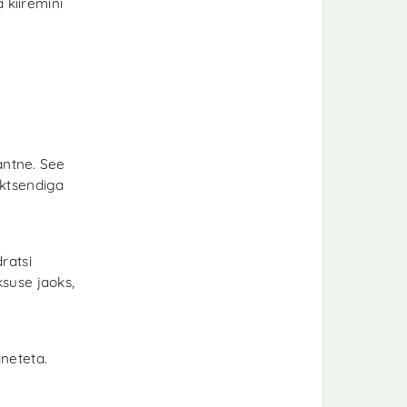
 kiiremini
antne. See
aktsendiga
ratsi
suse jaoks,
neteta.