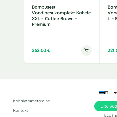
Bambusest
Bam
Voodipesukomplekt Kahele
Voo
XXL – Coffee Brown –
L – 
Premium
262,00
€
221
ET
Kohaletoimetamine
Liitu uud
Kontakt
Ecosho