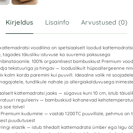
e
:
Kirjeldus
Lisainfo
Arvustused (0)
attemadratsi voodilina on spetsiaalselt loodud kattemadratsi
e, tagades täiusliku istuvuse ka suurema paksusega
binatsioonile. 100% orgaanilisest bambuskiust Premium voodi
idja tekstuuriga ja hingav — looduslikult hüpoallergeenne nin
v kolm korda paremini kui puuvill. Ideaalne valik nii soojadele
agajatele, tundlikule nahale ja allergiakalduvusega inimeste
aalselt kattemadratsi jaoks — sügavus kuni 10 cm, istub täiusli
atuuri reguleeriv — bambuskiud kohanevad kehatemperatuu
a soe talvel
Premium kudumine — vastab 1200TC puuvillale, pehmus on 
est puudutusest
ingi elastik — istub tihedalt kattemadratsi ümber ega liigu ö