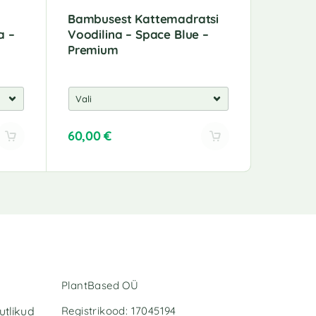
Bambusest Kattemadratsi
Bambus
a –
Voodilina – Space Blue –
Voodili
Premium
Premiu
60,00
€
51,00
€
A
A
l
l
t
t
e
e
r
r
n
n
a
a
t
t
i
i
PlantBased OÜ
v
v
e
e
Registrikood: 17045194
utlikud