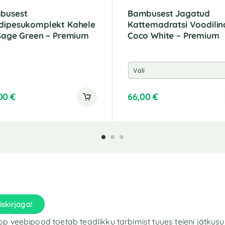
busest
Bambusest Jagatud
dipesukomplekt Kahele
Kattemadratsi Voodilin
Sage Green – Premium
Coco White – Premium
,00
€
66,00
€
A
l
t
e
r
n
a
t
i
iskirjaga!
v
e
p veebipood toetab teadlikku tarbimist tuues teieni jätkusu