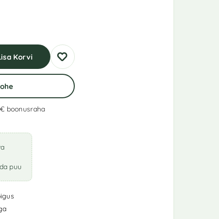
Lisa Korvi
Kohe
 €
boonusraha
va
ada puu
igus
iga