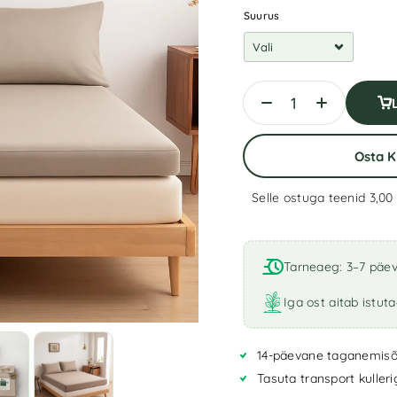
Suurus
Osta 
Selle ostuga teenid 3,00
A
l
t
Tarneaeg: 3–7 päe
e
r
Iga ost aitab istut
n
a
14-päevane taganemisõ
t
i
Tasuta transport kuller
v