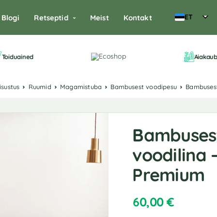
ET
Blogi
Retseptid
Meist
Kontakt
Toiduained
Aiakau
sisustus
Ruumid
Magamistuba
Bambusest voodipesu
Bambuses
Bambusest
voodilina 
Premium
60,00
€