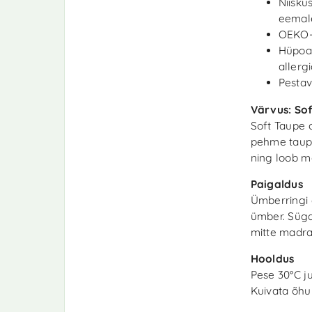
Niisku
eemale
OEKO-T
Hüpoal
allerg
Pestav
Värvus: So
Soft Taupe o
pehme taupe
ning loob m
Paigaldus
Ümberringi 
ümber. Süga
mitte madra
Hooldus
Pese 30°C j
Kuivata õhu