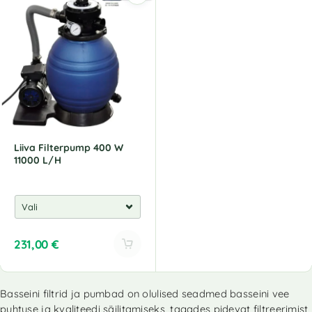
e
r
n
a
t
i
v
e
:
Liiva Filterpump 400 W
11000 L/H
231,00
€
A
l
Basseini filtrid ja pumbad on olulised seadmed basseini vee
t
puhtuse ja kvaliteedi säilitamiseks, tagades pidevat filtreerimist
e