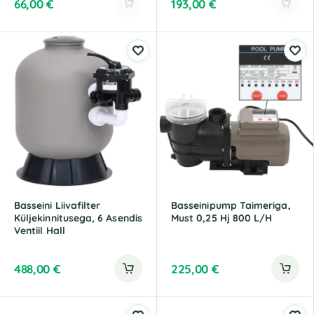
66,00
€
193,00
€
A
A
l
l
t
t
e
e
r
r
n
n
a
a
t
t
i
i
v
v
e
e
:
:
Basseini Liivafilter
Basseinipump Taimeriga,
Küljekinnitusega, 6 Asendis
Must 0,25 Hj 800 L/H
Ventiil Hall
488,00
€
225,00
€