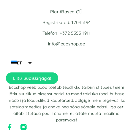
PlantBased OÜ
Registrikood: 17045194
Telefon: +372 5555 1911
info@ecoshop.ee
ET
Liitu uudiskirjaga!
Ecoshop veebipood toetab teadlikku tarbimist tuues teieni
jätkusuutlikud aksessuaarid, taimsed toidukaubad, hubase
mööbli ja looduslikud kodutarbed. Jälgige meie tegevusi ka
sotsiaalmeedias ja andke hea sõna sõbrale edasi. Iga ost
aitab istutada puu. Täname, et aitate muuta maailma
paremaks!