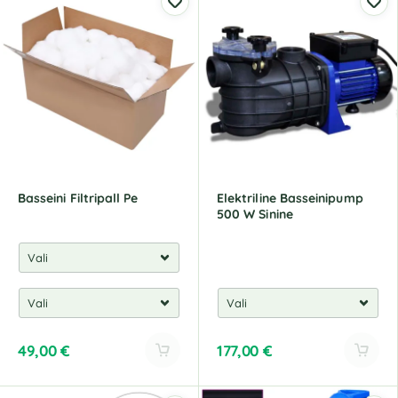
Basseini Filtripall Pe
Elektriline Basseinipump
500 W Sinine
49,00
€
177,00
€
A
A
l
l