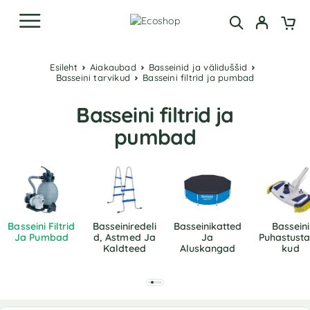
Esileht
Aiakaubad
Basseinid ja väliduššid
Basseini tarvikud
Basseini filtrid ja pumbad
Basseini filtrid ja
pumbad
Basseini Filtrid
Basseiniredeli
Basseinikatted
Basseini
Ja Pumbad
D, Astmed Ja
Ja
Puhastusta
Kaldteed
Aluskangad
Kud