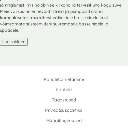
r
ja ringlemist, mis hoiab vee kirkana ja tervislikuna kogu suve.
n
Meie valikus on erinevaid filtreid ja pumpasid alates
a
kompaktsetest mudelitest väikestele basseinidele kuni
t
võimsamate süsteemideni suurematele basseinidele ja
i
spaadele.
v
e
Loe rohkem
:
Kohaletoimetamine
Kontakt
Tagastused
Privaatsuspoliitika
Müügitingimused