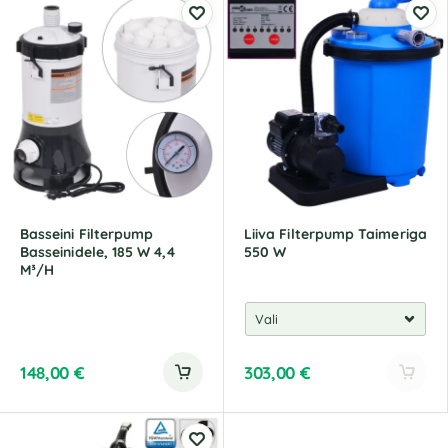
t
t
e
e
r
r
n
n
a
a
t
t
i
i
v
v
e
e
:
:
Basseini Filterpump
Liiva Filterpump Taimeriga
Basseinidele, 185 W 4,4
550 W
M³/H
148,00
€
303,00
€
A
l
t