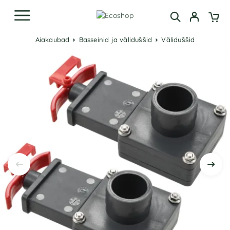
Aiakaubad
Basseinid ja väliduššid
Väliduššid