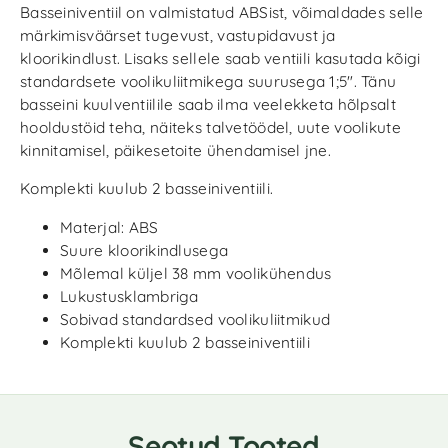
Basseiniventiil on valmistatud ABSist, võimaldades selle
märkimisväärset tugevust, vastupidavust ja
kloorikindlust. Lisaks sellele saab ventiili kasutada kõigi
standardsete voolikuliitmikega suurusega 1;5″. Tänu
basseini kuulventiilile saab ilma veelekketa hõlpsalt
hooldustöid teha, näiteks talvetöödel, uute voolikute
kinnitamisel, päikesetoite ühendamisel jne.
Komplekti kuulub 2 basseiniventiili.
Materjal: ABS
Suure kloorikindlusega
Mõlemal küljel 38 mm voolikühendus
Lukustusklambriga
Sobivad standardsed voolikuliitmikud
Komplekti kuulub 2 basseiniventiili
Seotud Tooted