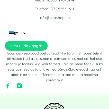
Registrikood: 17045194
Telefon: +372 5555 1911
info@ecoshop.ee
ET
Liitu uudiskirjaga!
Ecoshop veebipood toetab teadlikku tarbimist tuues teieni
jätkusuutlikud aksessuaarid, taimsed toidukaubad, hubase
mööbli ja looduslikud kodutarbed. Jälgige meie tegevusi ka
sotsiaalmeedias ja andke hea sõna sõbrale edasi. Iga ost
aitab istutada puu. Täname, et aitate muuta maailma
paremaks!