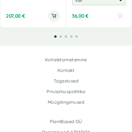
207,00
€
36,00
€
A
l
t
e
r
n
Kohaletoimetamine
a
t
Kontakt
i
v
Tagastused
e
Privaatsuspoliitika
:
Müügitingimused
PlantBased OÜ