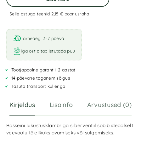
Selle ostuga teenid 2,15 €
boonusraha
A
l
t
Tarneaeg: 3–7 päeva
e
r
Iga ost aitab istutada puu
n
a
Tootjapoolne garantii: 2 aastat
t
i
14-päevane taganemisõigus
v
Tasuta transport kulleriga
e
:
Kirjeldus
Lisainfo
Arvustused (0)
Basseini lukustusklambriga siiberventiil sobib ideaalselt
veevoolu täielikuks avamiseks või sulgemiseks.