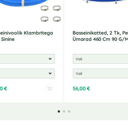
einivoolik Klambritega
Basseinikatted, 2 Tk, Pe
 Sinine
Ümarad 460 Cm 90 G/M
00
€
56,00
€
A
l
t
e
r
n