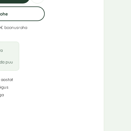
Kohe
5 €
boonusraha
va
ada puu
 aastat
igus
iga