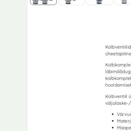
Kolbventiili
üheetapilin
Kolbkomplek
läbimõõduga
kolbkomplek
hooldamisek
Kolbventiil 
väljalaske-
Värvus
Materj
Maapea