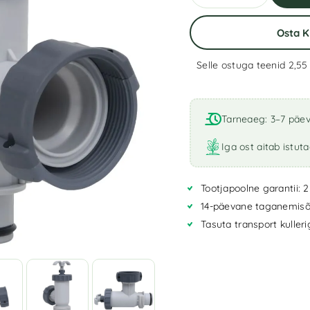
Osta 
Selle ostuga teenid 2,5
A
l
t
Tarneaeg: 3–7 päe
e
r
Iga ost aitab istut
n
a
Tootjapoolne garantii: 2
t
i
14-päevane taganemisõ
v
Tasuta transport kuller
e
: