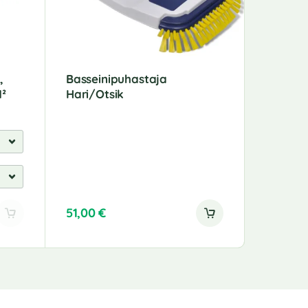
,
Basseinipuhastaja
9-Osali
²
Hari/Otsik
Bassei
51,00
€
98,00
€