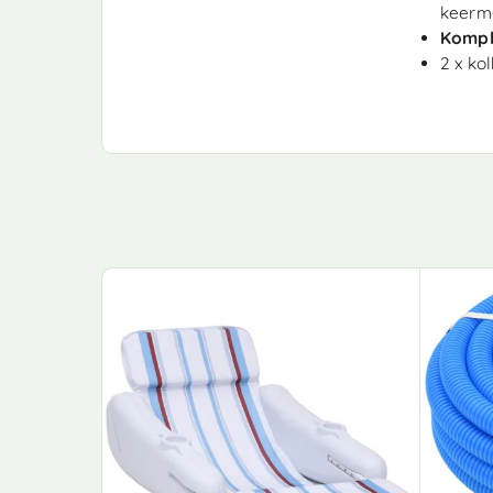
keerme
Kompl
2 x kol