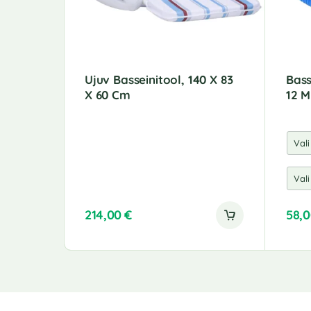
Ujuv Basseinitool, 140 X 83
Bass
X 60 Cm
12 M
214,00
€
58,
A
l
t
e
r
n