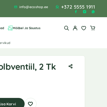
+372 5555 1911
info@ecoshop.ee
bad
Mööbel Ja Sisustus
arvikud
lbventiil, 2 Tk
Lisa Korvi