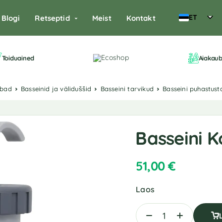
ET
Blogi
Retseptid
Meist
Kontakt
Toiduained
Aiakau
ubad
Basseinid ja väliduššid
Basseini tarvikud
Basseini puhastust
Basseini Ko
51,00
€
Laos