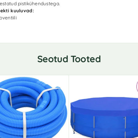
statud pistikühendustega.
ekti kuuluvad:
bventiili
Seotud Tooted