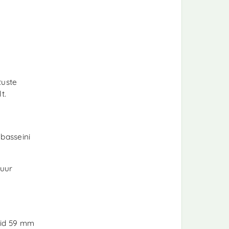
tuste
t.
basseini
suur
uid 59 mm