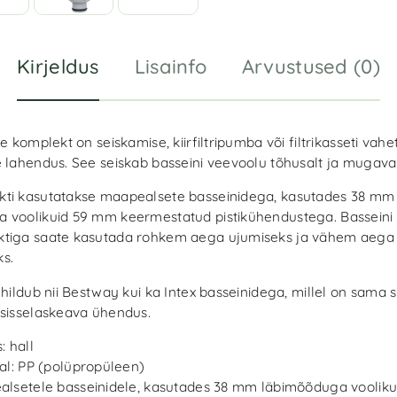
Kirjeldus
Lisainfo
Arvustused (0)
de komplekt on seiskamise, kiirfiltripumba või filtrikasseti vahe
e lahendus. See seiskab basseini veevoolu tõhusalt ja mugaval
ti kasutatakse maapealsete basseinidega, kasutades 38 mm
 voolikuid 59 mm keermestatud pistikühendustega. Basseini
tiga saate kasutada rohkem aega ujumiseks ja vähem aega 
s.
ühildub nii Bestway kui ka Intex basseinidega, millel on sama 
/sisselaskeava ühendus.
: hall
al: PP (polüpropüleen)
lsetele basseinidele, kasutades 38 mm läbimõõduga voolik