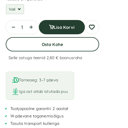
Lisa Korvi
Osta Kohe
Selle ostuga teenid 2,80 €
boonusraha
A
l
t
Tarneaeg: 3–7 päeva
e
r
Iga ost aitab istutada puu
n
a
Tootjapoolne garantii: 2 aastat
t
i
14-päevane taganemisõigus
v
Tasuta transport kulleriga
e