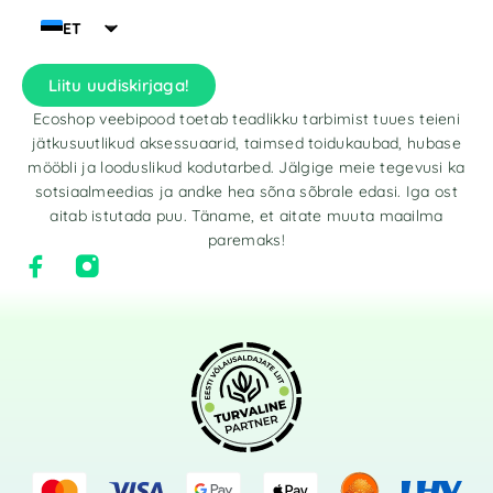
ET
Liitu uudiskirjaga!
Ecoshop veebipood toetab teadlikku tarbimist tuues teieni
jätkusuutlikud aksessuaarid, taimsed toidukaubad, hubase
mööbli ja looduslikud kodutarbed. Jälgige meie tegevusi ka
sotsiaalmeedias ja andke hea sõna sõbrale edasi. Iga ost
aitab istutada puu. Täname, et aitate muuta maailma
paremaks!