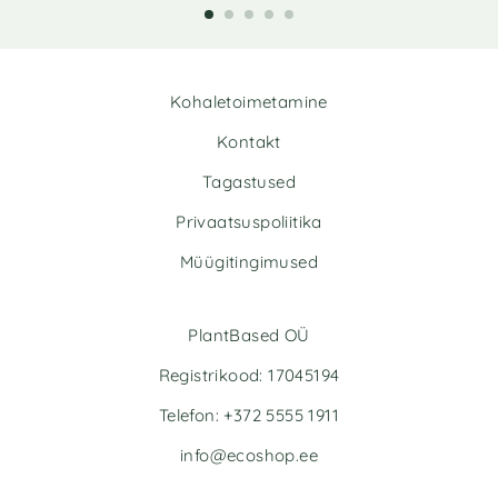
t
e
r
n
Kohaletoimetamine
a
t
Kontakt
i
v
Tagastused
e
Privaatsuspoliitika
:
Müügitingimused
PlantBased OÜ
Registrikood: 17045194
Telefon: +372 5555 1911
info@ecoshop.ee