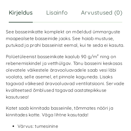
:
Kirjeldus
Lisainfo
Arvustused (0)
See basseinikatte komplekt on mõeldud ümmarguste
maapealsete basseinide jaoks. See hoiab mustuse,
putukad ja prahi basseinist eemal, kui te seda ei kasuta.
Polüetüleenist basseinikate kaalub 90 g/m² ning on
rebenemiskindel ja vetthülgav. Tänu basseini keskosas
olevatele väikestele äravooluavadele saab vesi läbi
voolata, selle asemel, et pinnale koguneda. Lisaks
tagavad väikesed äravooluavad ventilatsiooni. Servade
kvaliteetsed õmblused tagavad aastatepikkuse
kasutusea!
Katet saab kinnitada basseinile, tõmmates nööri ja
kinnitades katte. Väga lihtne kasutada!
Värvus: tumesinine