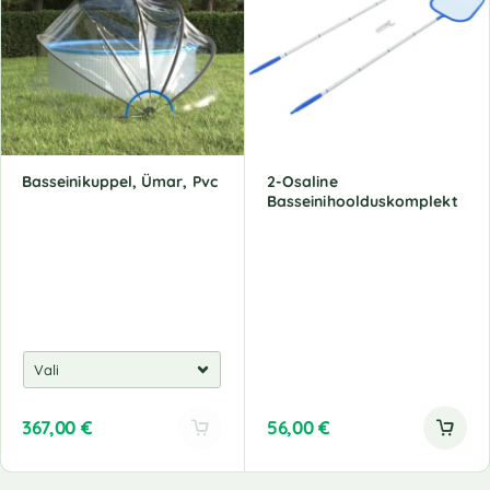
Basseinikuppel, Ümar, Pvc
2-Osaline
Basseinihoolduskomplekt
367,00
€
56,00
€
A
l