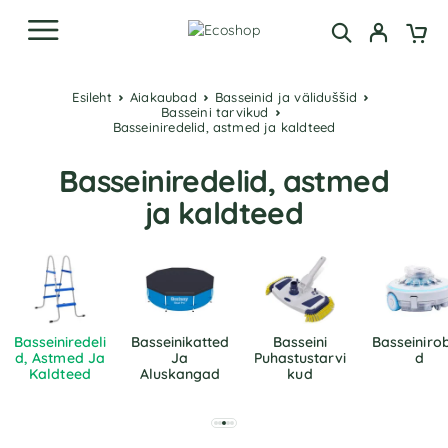
Esileht
Aiakaubad
Basseinid ja väliduššid
Basseini tarvikud
Basseiniredelid, astmed ja kaldteed
Basseiniredelid, astmed
ja kaldteed
Basseiniredeli
Basseinikatted
Basseini
Basseinirob
D, Astmed Ja
Ja
Puhastustarvi
D
Kaldteed
Aluskangad
Kud