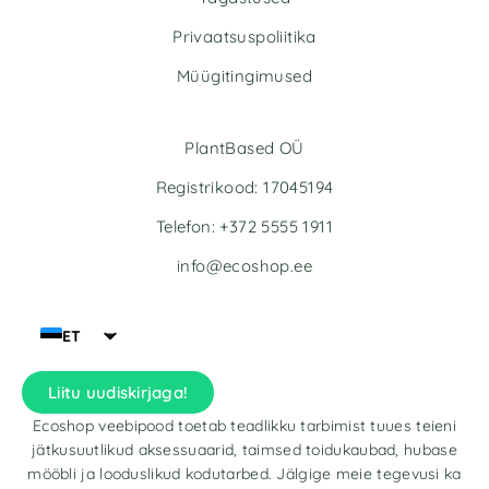
Privaatsuspoliitika
Müügitingimused
PlantBased OÜ
Registrikood: 17045194
Telefon: +372 5555 1911
info@ecoshop.ee
ET
Liitu uudiskirjaga!
Ecoshop veebipood toetab teadlikku tarbimist tuues teieni
jätkusuutlikud aksessuaarid, taimsed toidukaubad, hubase
mööbli ja looduslikud kodutarbed. Jälgige meie tegevusi ka