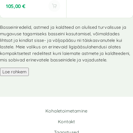
105,00
€
A
l
Basseiniredelid, astmed ja kaldteed on olulised turvalisuse ja
t
mugavuse tagamiseks basseini kasutamisel, võimaldades
e
r
lihtsat ja kindlat sisse- ja väljapääsu nii täiskasvanutele kui
n
lastele. Meie valikus on erinevaid ligipääsulahendusi alates
a
kompaktsetest redelitest kuni laiemate astmete ja kaldteedeni,
t
mis sobivad erinevatele basseinidele ja vajadustele.
i
v
Loe rohkem
e
:
Kohaletoimetamine
Kontakt
Tagastused