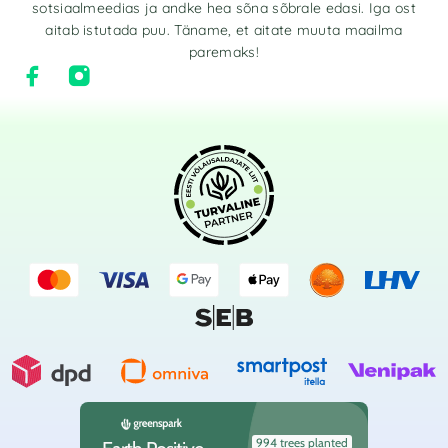
sotsiaalmeedias ja andke hea sõna sõbrale edasi. Iga ost
aitab istutada puu. Täname, et aitate muuta maailma
paremaks!
994 trees planted