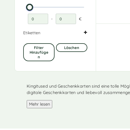
-
€
Mindestpreis
Höchstpreis
Etiketten
Giftused
(1)
Filter
Löschen
Geschenkgutschein
(1)
Hinzufüge
N
Kingitused und Geschenkkarten sind eine tolle Mög
digitale Geschenkkarten und liebevoll zusammenges
Mehr lesen