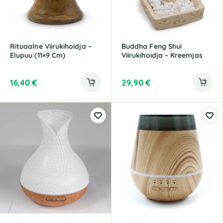
Rituaalne Viirukihoidja –
Buddha Feng Shui
Elupuu (11×9 Cm)
Viirukihoidja – Kreemjas
16,40
€
29,90
€