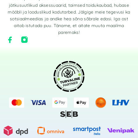
jätkusuutlikud aksessuaarid, taimsed toidukaubad, hubase
mööbli ja looduslikud kodutarbed. Jälgige meie tegevusi ka
sotsiaalmeedias ja andke hea sõna sõbrale edasi. Iga ost
aitab istutada puu. Täname, et aitate muuta maailma
paremaks!