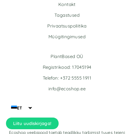
Kontakt
Tagastused
Privaatsuspoliitika
Müügitingimused
PlantBased OÜ
Registrikood: 17045194
Telefon: +372 5555 1911
info@ecoshop.ee
ET
Liitu uudiskirjaga!
Ecoshop veebipood toetab teadlikku tarbimist tuues teieni