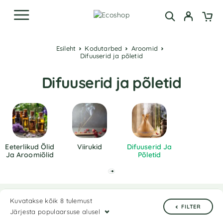
Esileht
Kodutarbed
Aroomid
Difuuserid ja põletid
Difuuserid ja põletid
Eeterlikud Õlid
Viirukid
Difuuserid Ja
Ja Aroomiõlid
Põletid
Kuvatakse kõik 8 tulemust
FILTER
Järjesta populaarsuse alusel