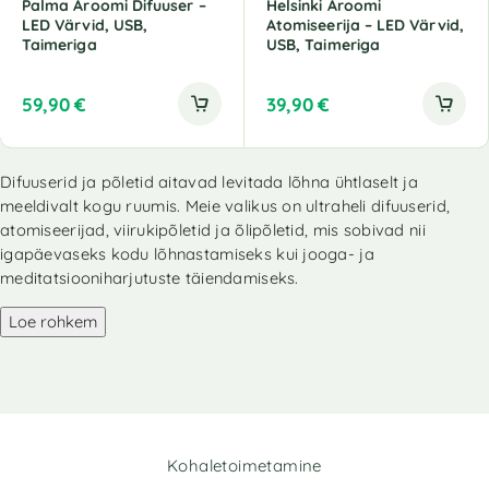
Palma Aroomi Difuuser –
Helsinki Aroomi
LED Värvid, USB,
Atomiseerija – LED Värvid,
Taimeriga
USB, Taimeriga
59,90
€
39,90
€
Difuuserid ja põletid aitavad levitada lõhna ühtlaselt ja
meeldivalt kogu ruumis. Meie valikus on ultraheli difuuserid,
atomiseerijad, viirukipõletid ja õlipõletid, mis sobivad nii
igapäevaseks kodu lõhnastamiseks kui jooga- ja
meditatsiooniharjutuste täiendamiseks.
Loe rohkem
Kohaletoimetamine