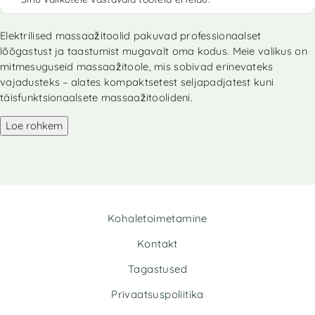
Elektrilised massaažitoolid pakuvad professionaalset
lõõgastust ja taastumist mugavalt oma kodus. Meie valikus on
mitmesuguseid massaažitoole, mis sobivad erinevateks
vajadusteks – alates kompaktsetest seljapadjatest kuni
täisfunktsionaalsete massaažitoolideni.
Loe rohkem
Kohaletoimetamine
Kontakt
Tagastused
Privaatsuspoliitika