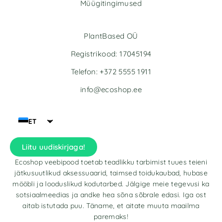
Müügitingimused
PlantBased OÜ
Registrikood: 17045194
Telefon: +372 5555 1911
info@ecoshop.ee
ET
Liitu uudiskirjaga!
Ecoshop veebipood toetab teadlikku tarbimist tuues teieni
jätkusuutlikud aksessuaarid, taimsed toidukaubad, hubase
mööbli ja looduslikud kodutarbed. Jälgige meie tegevusi ka
sotsiaalmeedias ja andke hea sõna sõbrale edasi. Iga ost
aitab istutada puu. Täname, et aitate muuta maailma
paremaks!