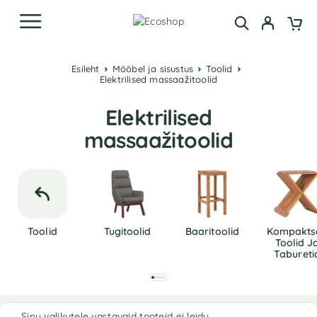
Esileht
Mööbel ja sisustus
Toolid
Elektrilised massaažitoolid
Elektrilised
massaažitoolid
Toolid
Tugitoolid
Baaritoolid
Kompakts
Toolid J
Tabureti
Sinu valikutele vastavaid tooteid ei leidu.