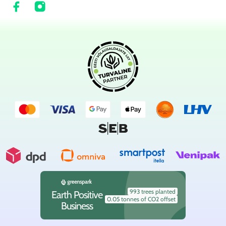
993 trees planted
Earth Positive
0.05 tonnes of CO2 offset
Business