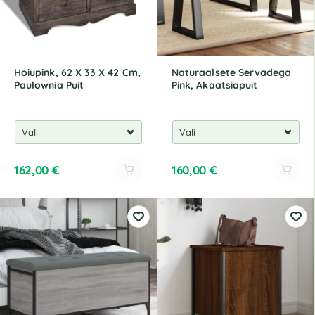
i
i
v
v
e
e
:
:
Hoiupink, 62 X 33 X 42 Cm,
Naturaalsete Servadega
Paulownia Puit
Pink, Akaatsiapuit
162,00
€
160,00
€
A
A
l
l
t
t
e
e
r
r
n
n
a
a
t
t
i
i