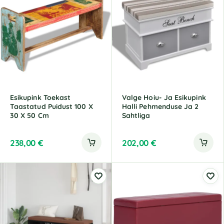
e
r
n
a
t
i
v
e
:
Esikupink Toekast
Valge Hoiu- Ja Esikupink
Taastatud Puidust 100 X
Halli Pehmenduse Ja 2
30 X 50 Cm
Sahtliga
238,00
€
202,00
€