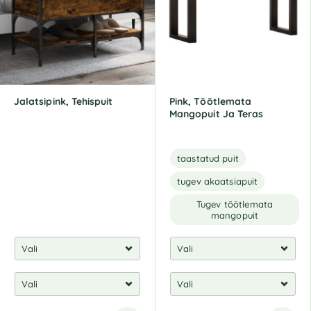
a
t
i
v
e
:
Jalatsipink, Tehispuit
Pink, Töötlemata
Mangopuit Ja Teras
taastatud puit
tugev akaatsiapuit
Tugev töötlemata
mangopuit