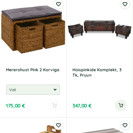
Mererohust Pink 2 Korviga
Hoiupinkide Komplekt, 3
Tk, Pruun
175,00
€
347,00
€
A
l
t