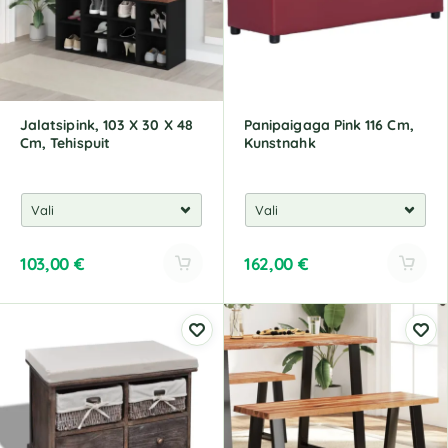
Jalatsipink, 103 X 30 X 48
Panipaigaga Pink 116 Cm,
Cm, Tehispuit
Kunstnahk
103,00
€
162,00
€
A
A
l
l
t
t
e
e
r
r
n
n
a
a
t
t