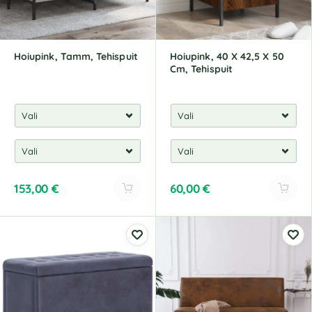
v
v
e
e
:
:
Hoiupink, Tamm, Tehispuit
Hoiupink, 40 X 42,5 X 50
Cm, Tehispuit
153,00
€
60,00
€
A
A
l
l
t
t
e
e
r
r
n
n
a
a
t
t