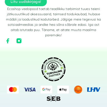
Liitu uudiskirjaga!
Ecoshop veebipood toetab teadlikku tarbimist tuues teieni
jätkusuutlikud aksessuaarid, taimsed toidukaubad, hubase
mööbli ja looduslikud kodutarbed. Jälgige meie tegevusi ka
sotsiaalmeedias ja andke hea sõna sõbrale edasi. Iga ost
aitab istutada puu. Täname, et aitate muuta maailma
paremaks!