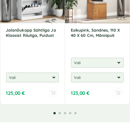
Jalanõukapp Sahtliga Ja
Esikupink, Sandnes, 110 X
Klaasist Riiuliga, Puidust
40 X 60 Cm, Männipuit
125,00
€
123,00
€
A
A
l
l
t
t
e
e
r
r