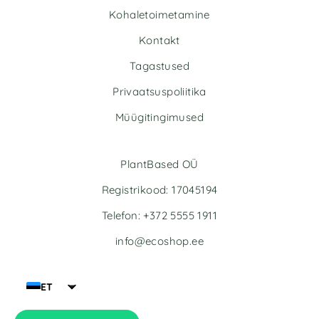
n
n
Kohaletoimetamine
a
a
t
t
Kontakt
i
i
v
v
Tagastused
e
e
Privaatsuspoliitika
:
:
Müügitingimused
PlantBased OÜ
Registrikood: 17045194
Telefon: +372 5555 1911
info@ecoshop.ee
ET