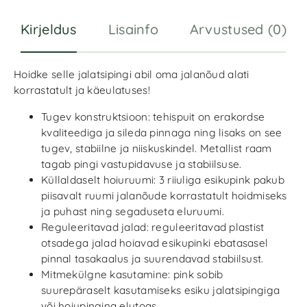
:
Kirjeldus
Lisainfo
Arvustused (0)
Hoidke selle jalatsipingi abil oma jalanõud alati
korrastatult ja käeulatuses!
Tugev konstruktsioon: tehispuit on erakordse
kvaliteediga ja sileda pinnaga ning lisaks on see
tugev, stabiilne ja niiskuskindel. Metallist raam
tagab pingi vastupidavuse ja stabiilsuse.
Küllaldaselt hoiuruumi: 3 riiuliga esikupink pakub
piisavalt ruumi jalanõude korrastatult hoidmiseks
ja puhast ning segaduseta eluruumi.
Reguleeritavad jalad: reguleeritavad plastist
otsadega jalad hoiavad esikupinki ebatasasel
pinnal tasakaalus ja suurendavad stabiilsust.
Mitmekülgne kasutamine: pink sobib
suurepäraselt kasutamiseks esiku jalatsipingiga
või hoiupingina elutoas.