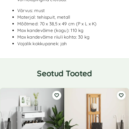
Värvus: must
Materjal: tehispuit, metall
Mõõtmed: 70 x 38,5 x 49 cm (P x L x K)
Max kandevõime (kogu): 110 kg
Max kandevõime riiuli kohta: 30 kg
Vajalik kokkupanek: jah
Seotud Tooted