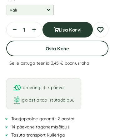
Lisa Korvi
Osta Kohe
Selle ostuga teenid 3,45 €
boonusraha
A
l
t
Tarneaeg: 3–7 päeva
e
r
Iga ost aitab istutada puu
n
a
Tootjapoolne garantii: 2 aastat
t
i
14-päevane taganemisõigus
v
Tasuta transport kulleriga
e