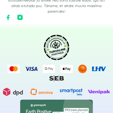
sotsiaalmeedias ja andke hea sõna sõbrale edasi. Iga ost
aitab istutada puu. Täname, et aitate muuta maailma
paremaks!
993 trees planted
Earth Positive