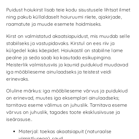
Puidust hoiukirst lisab teie kodu sisustusele lihtsat ilmet
ning pakub küllaldaselt hoiuruumi riiete, ajakirjade,
raamatute ja muude esemete hoidmiseks.
Kirst on valmistatud akaatsiapuidust, mis muudab selle
stabiilseks ja vastupidavaks. Kirstul on ees riiv ja
külgedel kaks käepidet. Hoiukastil on stabiilne lame
pealne ja seda saab ka kasutada esikupingina.
Meisterlik valmistusviis ja kaunid puidukiud muudavad
iga mööblieseme ainulaadseks ja teistest veidi
erinevaks.
Oluline märkus: iga mööblieseme värvus ja puidukiud
on erinevad, muutes iga eksemplari ainulaadseks;
tarnitava eseme välimus on juhuslik. Tarnitava eseme
värvus on juhuslik, tagades toote eksklusiivsuse ja
iseärasuse..
Materjal: toekas akaatsiapuit (naturaalse
viimistlusega), raud