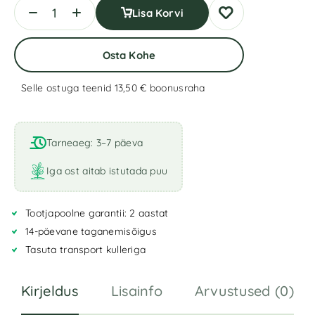
Lisa Korvi
Osta Kohe
Selle ostuga teenid 13,50 €
boonusraha
Tarneaeg: 3–7 päeva
Iga ost aitab istutada puu
Tootjapoolne garantii: 2 aastat
14-päevane taganemisõigus
Tasuta transport kulleriga
Kirjeldus
Lisainfo
Arvustused (0)