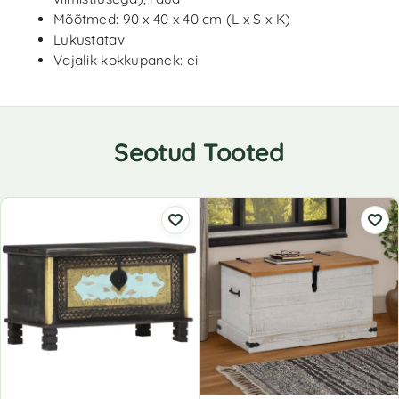
Mõõtmed: 90 x 40 x 40 cm (L x S x K)
Lukustatav
Vajalik kokkupanek: ei
Seotud Tooted