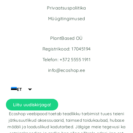
Privaatsuspoliitika
Müügitingimused
PlantBased OÜ
Registrikood: 17045194
Telefon: +372 5555 1911
info@ecoshop.ee
ET
Liitu uudiskirjaga!
Ecoshop veebipood toetab teadlikku tarbimist tuues teieni
jätkusuutlikud aksessuaarid, taimsed toidukaubad, hubase
mööbli ja looduslikud kodutarbed. Jälgige meie tegevusi ka