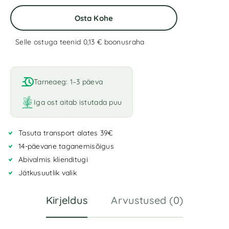
Osta Kohe
Selle ostuga teenid 0,13 €
boonusraha
A
l
t
Tarneaeg: 1–3 päeva
e
r
Iga ost aitab istutada puu
n
a
Tasuta transport alates 39€
t
i
14-päevane taganemisõigus
v
Abivalmis klienditugi
e
Jätkusuutlik valik
:
Kirjeldus
Arvustused (0)