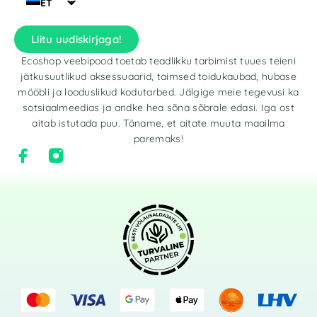
ET
Liitu uudiskirjaga!
Ecoshop veebipood toetab teadlikku tarbimist tuues teieni
jätkusuutlikud aksessuaarid, taimsed toidukaubad, hubase
mööbli ja looduslikud kodutarbed. Jälgige meie tegevusi ka
sotsiaalmeedias ja andke hea sõna sõbrale edasi. Iga ost
aitab istutada puu. Täname, et aitate muuta maailma
paremaks!