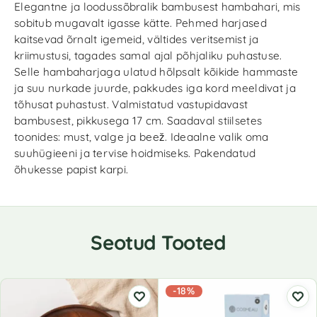
Elegantne ja loodussõbralik bambusest hambahari, mis
sobitub mugavalt igasse kätte. Pehmed harjased
kaitsevad õrnalt igemeid, vältides veritsemist ja
kriimustusi, tagades samal ajal põhjaliku puhastuse.
Selle hambaharjaga ulatud hõlpsalt kõikide hammaste
ja suu nurkade juurde, pakkudes iga kord meeldivat ja
tõhusat puhastust. Valmistatud vastupidavast
bambusest, pikkusega 17 cm. Saadaval stiilsetes
toonides: must, valge ja beež. Ideaalne valik oma
suuhügieeni ja tervise hoidmiseks. Pakendatud
õhukesse papist karpi.
Seotud Tooted
-18%