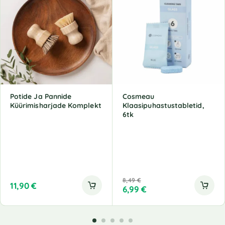
Potide Ja Pannide
Cosmeau
Küürimisharjade Komplekt
Klaasipuhastustabletid,
6tk
8,49
€
11,90
€
6,99
€