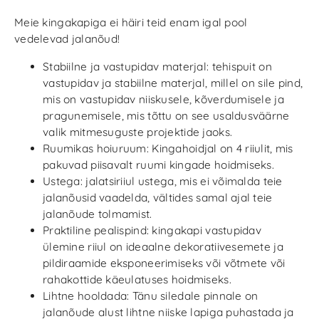
Meie kingakapiga ei häiri teid enam igal pool
vedelevad jalanõud!
Stabiilne ja vastupidav materjal: tehispuit on
vastupidav ja stabiilne materjal, millel on sile pind,
mis on vastupidav niiskusele, kõverdumisele ja
pragunemisele, mis tõttu on see usaldusväärne
valik mitmesuguste projektide jaoks.
Ruumikas hoiuruum: Kingahoidjal on 4 riiulit, mis
pakuvad piisavalt ruumi kingade hoidmiseks.
Ustega: jalatsiriiul ustega, mis ei võimalda teie
jalanõusid vaadelda, vältides samal ajal teie
jalanõude tolmamist.
Praktiline pealispind: kingakapi vastupidav
ülemine riiul on ideaalne dekoratiivesemete ja
pildiraamide eksponeerimiseks või võtmete või
rahakottide käeulatuses hoidmiseks.
Lihtne hooldada: Tänu siledale pinnale on
jalanõude alust lihtne niiske lapiga puhastada ja