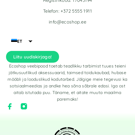
Registrikood: 17045194
Telefon: +372 5555 1911
info@ecoshop.ee
ET
Liitu uudiskirjaga!
Ecoshop veebipood toetab teadlikku tarbimist tuues teieni
jätkusuutlikud aksessuaarid, taimsed toidukaubad, hubase
mööbli ja looduslikud kodutarbed. Jälgige meie tegevusi ka
sotsiaalmeedias ja andke hea sõna sõbrale edasi. Iga ost
aitab istutada puu. Täname, et aitate muuta maailma
paremaks!