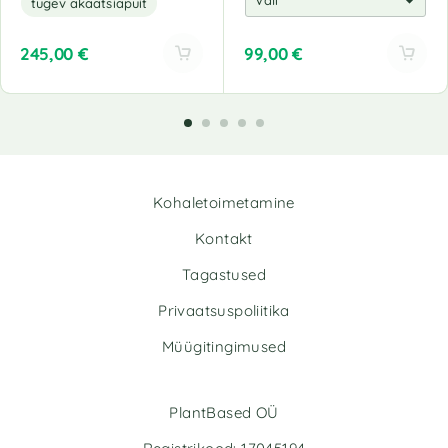
tugev akaatsiapuit
245,00
€
99,00
€
A
A
l
l
t
t
e
e
r
r
n
n
Kohaletoimetamine
a
a
t
t
Kontakt
i
i
v
v
Tagastused
e
e
Privaatsuspoliitika
:
:
Müügitingimused
PlantBased OÜ