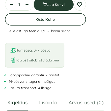
Lisa Korvi
Osta Kohe
Selle ostuga teenid 7,30 €
boonusraha
A
l
t
Tarneaeg: 3–7 päeva
e
r
Iga ost aitab istutada puu
n
a
Tootjapoolne garantii: 2 aastat
t
i
14-päevane taganemisõigus
v
Tasuta transport kulleriga
e
:
Kirjeldus
Lisainfo
Arvustused (0)