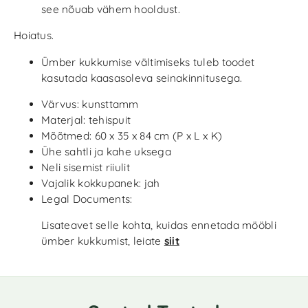
see nõuab vähem hooldust.
Hoiatus.
Ümber kukkumise vältimiseks tuleb toodet
kasutada kaasasoleva seinakinnitusega.
Värvus: kunsttamm
Materjal: tehispuit
Mõõtmed: 60 x 35 x 84 cm (P x L x K)
Ühe sahtli ja kahe uksega
Neli sisemist riiulit
Vajalik kokkupanek: jah
Legal Documents:
Lisateavet selle kohta, kuidas ennetada mööbli
ümber kukkumist, leiate
siit