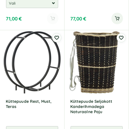
71,00
€
77,00
€
A
l
t
e
r
n
a
t
i
v
e
:
Küttepuude Rest, Must,
Küttepuude Seljakott
Teras
Kanderihmadega
Naturaalne Paju