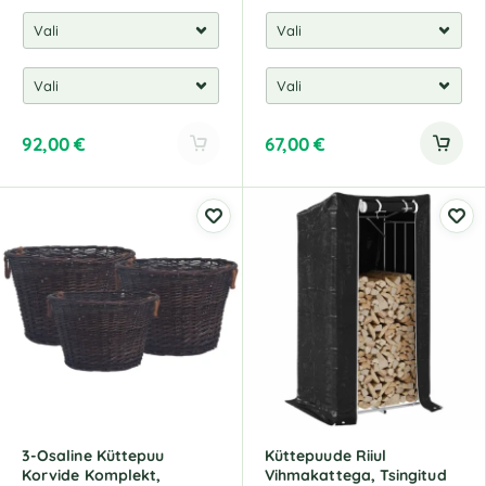
92,00
€
67,00
€
A
l
t
e
r
n
a
t
i
v
e
:
3-Osaline Küttepuu
Küttepuude Riiul
Korvide Komplekt,
Vihmakattega, Tsingitud