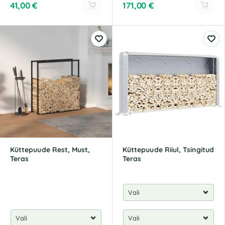
41,00
€
171,00
€
A
A
l
l
t
t
e
e
r
r
n
n
a
a
t
t
i
i
v
v
e
e
:
:
Küttepuude Rest, Must,
Küttepuude Riiul, Tsingitud
Teras
Teras