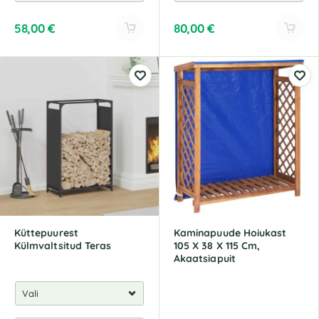
58,00
€
80,00
€
A
A
l
l
t
t
e
e
r
r
n
n
a
a
t
t
i
i
v
v
e
e
:
:
Küttepuurest
Kaminapuude Hoiukast
Külmvaltsitud Teras
105 X 38 X 115 Cm,
Akaatsiapuit