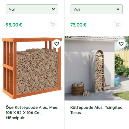
93,00
€
73,00
€
A
A
l
l
t
t
e
e
r
r
n
n
a
a
t
t
i
i
v
v
e
e
:
:
Õue Küttepuude Alus, Mee,
Küttepuude Alus, Tsingitud
108 X 52 X 106 Cm,
Teras
Männipuit