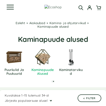
Esileht
Aiakaubad
Kamina- ja ahjutarvikud
Kaminapuude alused
Kaminapuude alused
Puuriiulid Ja
Kaminapuude
Kaminatarviku
Puukuurid
Alused
D
Kuvatakse 1–15 tulemust 34-st
FILTER
Järjesta populaarsuse alusel