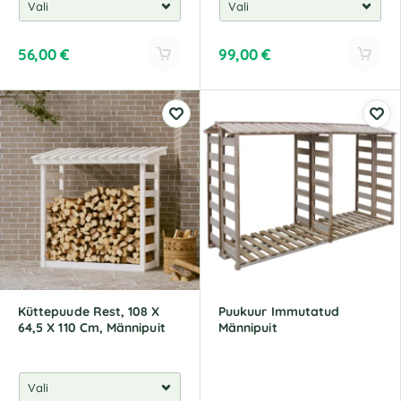
56,00
€
99,00
€
A
A
l
l
t
t
e
e
r
r
n
n
a
a
t
t
i
i
v
v
e
e
:
:
Küttepuude Rest, 108 X
Puukuur Immutatud
64,5 X 110 Cm, Männipuit
Männipuit