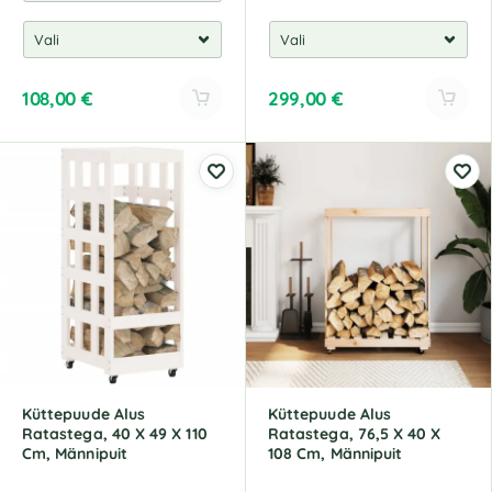
108,00
€
299,00
€
A
A
l
l
t
t
e
e
r
r
n
n
a
a
t
t
i
i
v
v
e
e
:
:
Küttepuude Alus
Küttepuude Alus
Ratastega, 40 X 49 X 110
Ratastega, 76,5 X 40 X
Cm, Männipuit
108 Cm, Männipuit