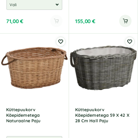
71,00
€
155,00
€
A
l
t
e
r
n
a
t
i
v
e
:
Küttepuukorv
Küttepuukorv
Käepidemetega
Käepidemetega 59 X 42 X
Naturaalne Paju
28 Cm Hall Paju