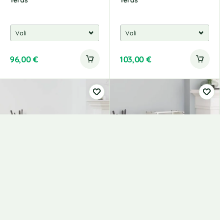
Teras
Teras
96,00
€
103,00
€
Küttepuurest
Küttepuude Rest, 40 X 30
Külmvaltsitud Teras
X 80 Cm, Külmvaltsitud
Teras