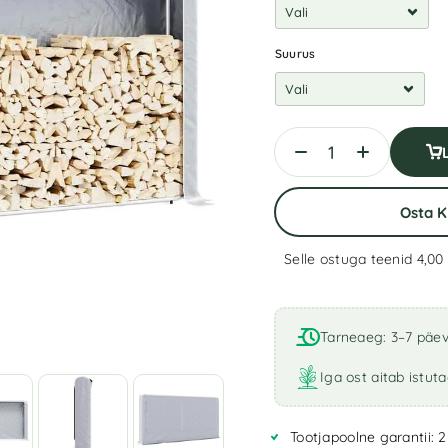
Suurus
Osta 
Selle ostuga teenid 4,00
A
l
t
Tarneaeg: 3–7 päe
e
r
Iga ost aitab istut
n
a
Tootjapoolne garantii: 2
t