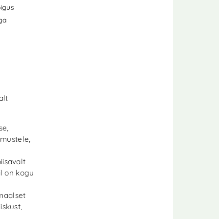
igus
iga
alt
se,
imustele,
iisavalt
il on kogu
maalset
iskust,