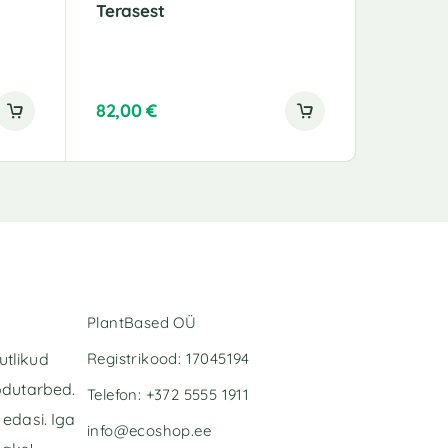
Terasest
82,00
€
94,00
€
PlantBased OÜ
Registrikood: 17045194
utlikud
odutarbed.
Telefon: +372 5555 1911
edasi. Iga
info@ecoshop.ee