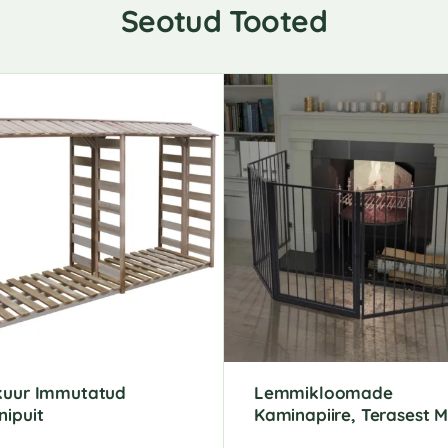
Seotud Tooted
kuur Immutatud
Lemmikloomade
ipuit
Kaminapiire, Terasest M