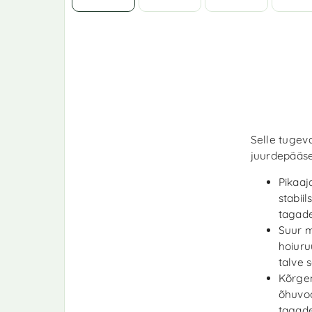
Selle tugeva
juurdepääse
Pikaaj
stabii
tagade
Suur m
hoiuru
talve 
Kõrgen
õhuvoo
tagade