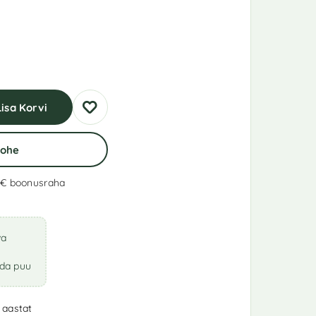
Lisa Korvi
Kohe
 €
boonusraha
va
ada puu
 aastat