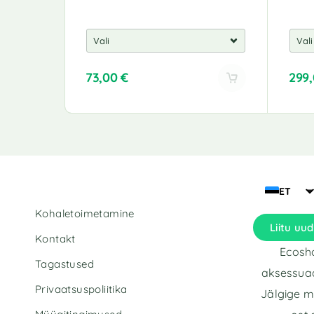
73,00
€
299
A
A
l
l
t
t
e
e
r
r
n
n
a
a
ET
t
t
Kohaletoimetamine
i
i
Liitu uud
v
v
Kontakt
e
e
Ecosho
:
:
Tagastused
aksessuaa
Privaatsuspoliitika
Jälgige m