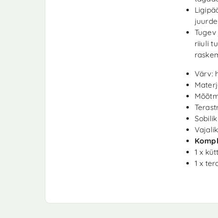
Ligipä
juurde
Tugev 
riiuli
raskem
Värv:
Materja
Mõõtme
Terast
Sobili
Vajali
Kompl
1 x küt
1 x ter