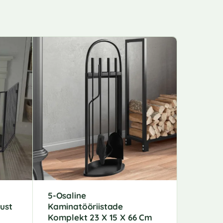
5-Osaline
5-Osali
ust
Kaminatööriistade
Komplek
Komplekt 23 X 15 X 66 Cm
Teras