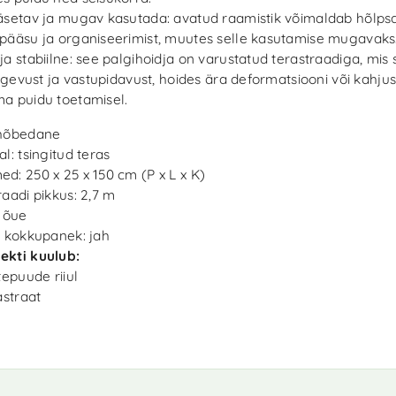
äsetav ja mugav kasutada: avatud raamistik võimaldab hõlps
pääsu ja organiseerimist, muutes selle kasutamise mugavaks
ja stabiilne: see palgihoidja on varustatud terastraadiga, mi
 tugevust ja vastupidavust, hoides ära deformatsiooni või kahju
a puidu toetamisel.
 hõbedane
l: tsingitud teras
d: 250 x 25 x 150 cm (P x L x K)
raadi pikkus: 2,7 m
k õue
k kokkupanek: jah
ekti kuulub:
tepuude riiul
astraat