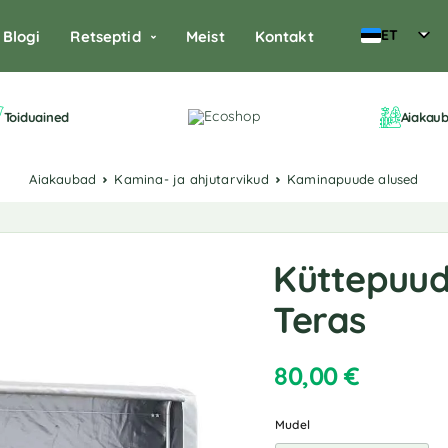
ET
Blogi
Retseptid
Meist
Kontakt
Toiduained
Aiakau
Aiakaubad
Kamina- ja ahjutarvikud
Kaminapuude alused
Küttepuude
Teras
80,00
€
Mudel