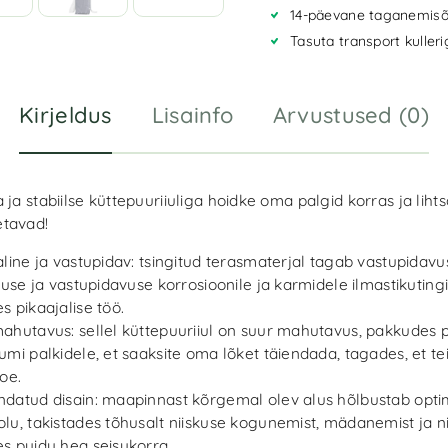
i
14-päevane taganemisõ
v
Tasuta transport kuller
e
:
Kirjeldus
Lisainfo
Arvustused (0)
 ja stabiilse küttepuuriiuliga hoidke oma palgid korras ja lihts
tavad!
aline ja vastupidav: tsingitud terasmaterjal tagab vastupidavu
lsuse ja vastupidavuse korrosioonile ja karmidele ilmastikuting
s pikaajalise töö.
ahutavus: sellel küttepuuriiul on suur mahutavus, pakkudes p
umi palkidele, et saaksite oma lõket täiendada, tagades, et te
soe.
datud disain: maapinnast kõrgemal olev alus hõlbustab opti
lu, takistades tõhusalt niiskuse kogunemist, mädanemist ja ni
s puidu hea seisukorra.