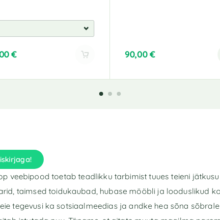
,00
€
90,00
€
iskirjaga!
p veebipood toetab teadlikku tarbimist tuues teieni jätkusu
rid, taimsed toidukaubad, hubase mööbli ja looduslikud k
eie tegevusi ka sotsiaalmeedias ja andke hea sõna sõbrale 