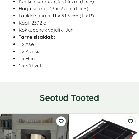
Konksu suurus: 6,5 x 55 cm (L x P)
Harja suurus: 13 x 55 cm (L x P)
Labida suurus: 11 x 54,5 cm (L x P)
Kaal: 2372 g
Kokkupanek vajalik: Jah
Tarne sisaldab:
1 x Ase
1 x Konks
1 x Hari
1 x Kühvel
Seotud Tooted