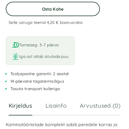
Osta Kohe
Selle ostuga teenid 4,20 €
boonusraha
A
l
t
Tarneaeg: 3–7 päeva
e
r
Iga ost aitab istutada puu
n
a
Tootjapoolne garantii: 2 aastat
t
i
14-päevane taganemisõigus
v
Tasuta transport kulleriga
e
:
Kirjeldus
Lisainfo
Arvustused (0)
Kaminatööriistade komplekt sobib peredele korras ja