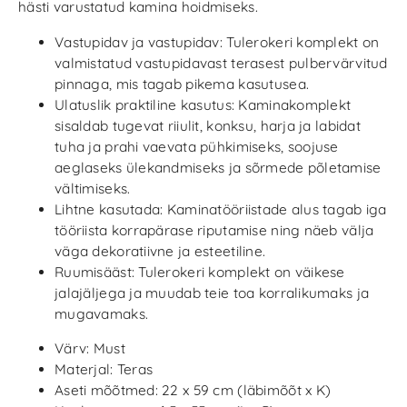
hästi varustatud kamina hoidmiseks.
Vastupidav ja vastupidav: Tulerokeri komplekt on
valmistatud vastupidavast terasest pulbervärvitud
pinnaga, mis tagab pikema kasutusea.
Ulatuslik praktiline kasutus: Kaminakomplekt
sisaldab tugevat riiulit, konksu, harja ja labidat
tuha ja prahi vaevata pühkimiseks, soojuse
aeglaseks ülekandmiseks ja sõrmede põletamise
vältimiseks.
Lihtne kasutada: Kaminatööriistade alus tagab iga
tööriista korrapärase riputamise ning näeb välja
väga dekoratiivne ja esteetiline.
Ruumisääst: Tulerokeri komplekt on väikese
jalajäljega ja muudab teie toa korralikumaks ja
mugavamaks.
Värv: Must
Materjal: Teras
Aseti mõõtmed: 22 x 59 cm (läbimõõt x K)