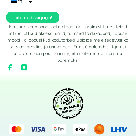
ET
Liitu uudiskirjaga!
Ecoshop veebipood toetab teadlikku tarbimist tuues teieni
jätkusuutlikud aksessuaarid, taimsed toidukaubad, hubase
mööbli ja looduslikud kodutarbed. Jälgige meie tegevusi ka
sotsiaalmeedias ja andke hea sõna sõbrale edasi. Iga ost
aitab istutada puu. Täname, et aitate muuta maailma
paremaks!