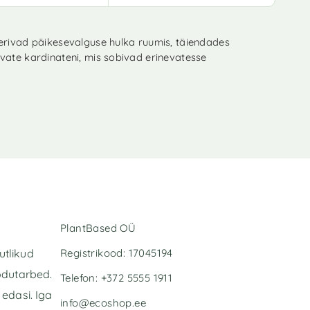
eerivad päikesevalguse hulka ruumis, täiendades
avate kardinateni, mis sobivad erinevatesse
PlantBased OÜ
Registrikood: 17045194
utlikud
odutarbed.
Telefon: +372 5555 1911
edasi. Iga
info@ecoshop.ee