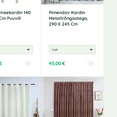
meekardin 140
Pimendav Kardin
Cm Puuvill
Metallrõngastega,
290 X 245 Cm
€
45,00
€