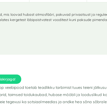
did, mis loovad hubast atmosfääri, pakuvad privaatsust ja regul
 alates kergetest läbipaistvatest vooditest kuni paksude pimend
iskirjaga!
p veebipood toetab teadlikku tarbimist tuues teieni jätkusu
rid, taimsed toidukaubad, hubase mööbli ja looduslikud k
eie tegevusi ka sotsiaalmeedias ja andke hea sõna sõbrale 