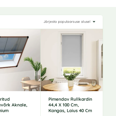
Järjesta populaarsuse alusel
ritud
Pimendav Rullkardin
võrk Aknale,
44,4 X 100 Cm,
nium
Kangas, Laius 40 Cm