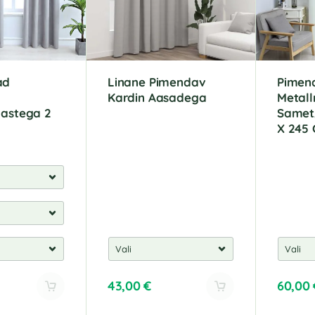
ad
Linane Pimendav
Pimen
Kardin Aasadega
Metall
gastega 2
Samet,
X 245
43,00
€
60,00