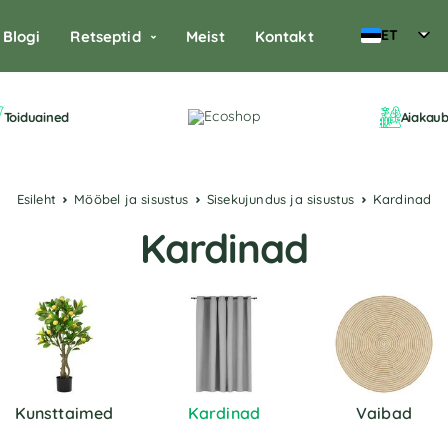
ET
Blogi
Retseptid
Meist
Kontakt
Toiduained
Aiakau
Esileht
Mööbel ja sisustus
Sisekujundus ja sisustus
Kardinad
Kardinad
Kunsttaimed
Kardinad
Vaibad