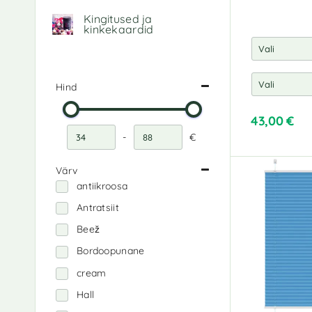
Kingitused ja
kinkekaardid
Hind
43,00
€
-
€
Miinimumhind
Maksimaalne hind
Värv
antiikroosa
Antratsiit
Beež
Bordoopunane
cream
Hall