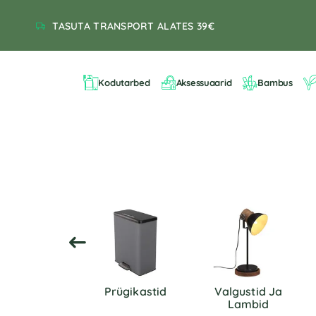
TASUTA TRANSPORT ALATES 39€
Kodutarbed
Aksessuaarid
Bambus
Peeglid
Prügikastid
Valgustid Ja
Lambid