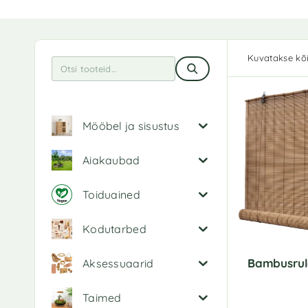
Kuvatakse kõi
Mööbel ja sisustus
Aiakaubad
Toiduained
Kodutarbed
Bambusru
Aksessuaarid
Taimed