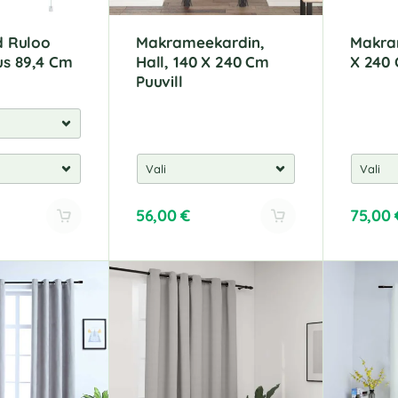
ud Ruloo
Makrameekardin,
Makra
us 89,4 Cm
Hall, 140 X 240 Cm
X 240 
Puuvill
56,00
€
75,00