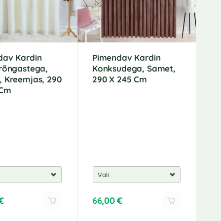
dav Kardin
Pimendav Kardin
rõngastega,
Konksudega, Samet,
 Kreemjas, 290
290 X 245 Cm
 Cm
€
66,00
€