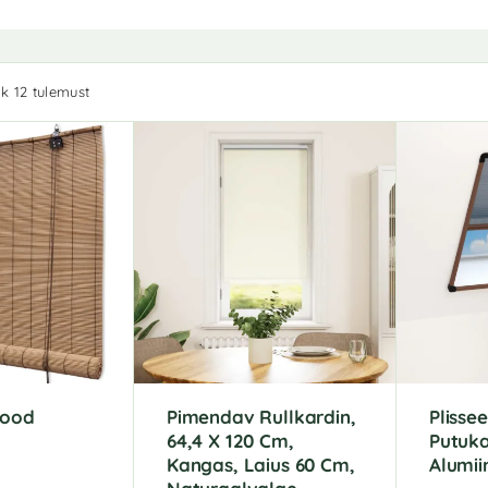
k 12 tulemust
lood
Pimendav Rullkardin,
Plissee
64,4 X 120 Cm,
Putuka
Kangas, Laius 60 Cm,
Alumii