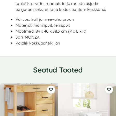
tualett-tarvete, raamatute ja muude asjade
paigutamiseks, et luua kodus puhtam keskkond.
Värvus: hall ja meevaha pruun
Materjal: männipuit, tehispuit
Mõõtmed: 84 x 40 x 88,5 cm (P x L x K)
Sari: MONZA
Vajalik kokkupanek: jah
Seotud Tooted