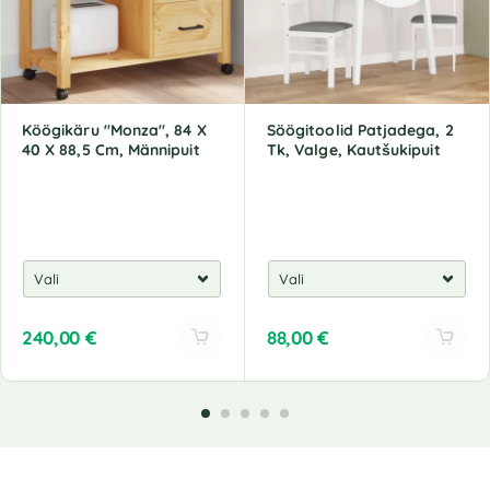
Köögikäru "Monza", 84 X
Söögitoolid Patjadega, 2
40 X 88,5 Cm, Männipuit
Tk, Valge, Kautšukipuit
240,00
€
88,00
€
A
A
l
l
t
t
e
e
r
r
n
n