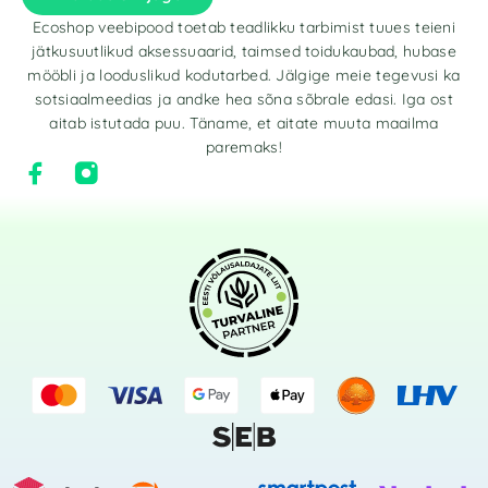
Ecoshop veebipood toetab teadlikku tarbimist tuues teieni
jätkusuutlikud aksessuaarid, taimsed toidukaubad, hubase
mööbli ja looduslikud kodutarbed. Jälgige meie tegevusi ka
sotsiaalmeedias ja andke hea sõna sõbrale edasi. Iga ost
aitab istutada puu. Täname, et aitate muuta maailma
paremaks!