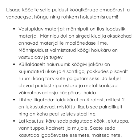
Lisage köögile selle puidust köögikäruga omapärast ja
vanaaegset hõngu ning rohkem hoiustamisruumi!
Vastupidav materjal: männipuit on ilus looduslik
materjal. Männipuidul on sirged kiud ja oksakohad
annavad materjalile maalähedase ilme.
Männipuidust valmistatud köögi hoiukäru on
vastupidav ja tugev.
Küllaldaselt hoiuruumi: köögiviljakäru on
kujundatud ukse ja 4 sahtliga, pakkudes piisavalt
ruumi köögitarvikute paigutamiseks. Ja küljel
olevad puidust riputustoru ja metallkonksud
võimaldavad asju käepärast hoida.
Lihtne liigutada: toidukärul on 4 ratast, millest 2
on lukustatavad, mistõttu liigub see paindlikult
ning on koha peal seistes stabiilne.
Lai kasutus: käru saab paigutada kööki, elutuppa,
vannituppa, kabinetti ja mujale. Saate seda
kasutada igapäevaste esemete, maitseainete,