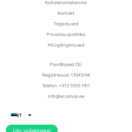
Kohaletoimetamine
a
a
t
t
Kontakt
i
i
v
v
Tagastused
e
e
Privaatsuspoliitika
:
:
Müügitingimused
PlantBased OÜ
Registrikood: 17045194
Telefon: +372 5555 1911
info@ecoshop.ee
ET
Liitu uudiskirjaga!