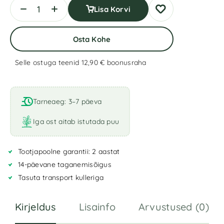
Lisa Korvi
Osta Kohe
Selle ostuga teenid 12,90 €
boonusraha
A
l
t
Tarneaeg: 3–7 päeva
e
r
Iga ost aitab istutada puu
n
a
Tootjapoolne garantii: 2 aastat
t
i
14-päevane taganemisõigus
v
Tasuta transport kulleriga
e
:
Kirjeldus
Lisainfo
Arvustused (0)