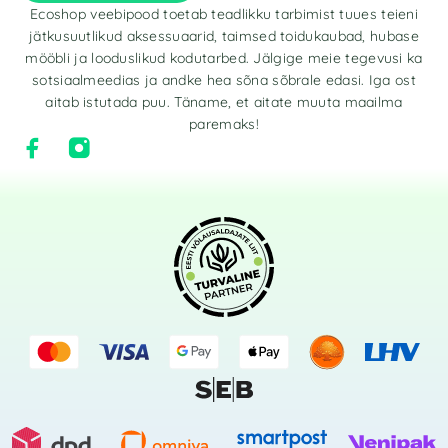
Ecoshop veebipood toetab teadlikku tarbimist tuues teieni
jätkusuutlikud aksessuaarid, taimsed toidukaubad, hubase
mööbli ja looduslikud kodutarbed. Jälgige meie tegevusi ka
sotsiaalmeedias ja andke hea sõna sõbrale edasi. Iga ost
aitab istutada puu. Täname, et aitate muuta maailma
paremaks!