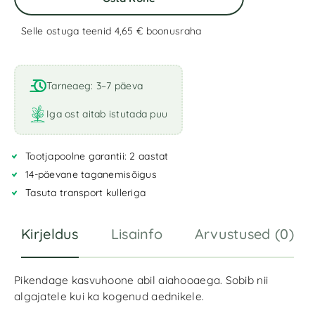
Selle ostuga teenid 4,65 €
boonusraha
A
l
t
Tarneaeg: 3–7 päeva
e
r
Iga ost aitab istutada puu
n
a
Tootjapoolne garantii: 2 aastat
t
i
14-päevane taganemisõigus
v
Tasuta transport kulleriga
e
:
Kirjeldus
Lisainfo
Arvustused (0)
Pikendage kasvuhoone abil aiahooaega. Sobib nii
algajatele kui ka kogenud aednikele.