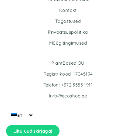
a
a
t
t
Kontakt
i
i
v
v
Tagastused
e
e
Privaatsuspoliitika
:
:
Müügitingimused
PlantBased OÜ
Registrikood: 17045194
Telefon: +372 5555 1911
info@ecoshop.ee
ET
Liitu uudiskirjaga!