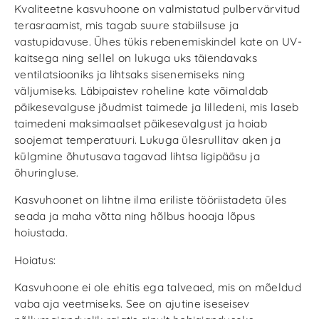
Kvaliteetne kasvuhoone on valmistatud pulbervärvitud
terasraamist, mis tagab suure stabiilsuse ja
vastupidavuse. Ühes tükis rebenemiskindel kate on UV-
kaitsega ning sellel on lukuga uks täiendavaks
ventilatsiooniks ja lihtsaks sisenemiseks ning
väljumiseks. Läbipaistev roheline kate võimaldab
päikesevalguse jõudmist taimede ja lilledeni, mis laseb
taimedeni maksimaalset päikesevalgust ja hoiab
soojemat temperatuuri. Lukuga ülesrullitav aken ja
külgmine õhutusava tagavad lihtsa ligipääsu ja
õhuringluse.
Kasvuhoonet on lihtne ilma eriliste tööriistadeta üles
seada ja maha võtta ning hõlbus hooaja lõpus
hoiustada.
Hoiatus:
Kasvuhoone ei ole ehitis ega talveaed, mis on mõeldud
vaba aja veetmiseks. See on ajutine iseseisev