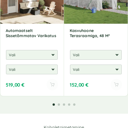
Automaatselt
Kasvuhoone
Sissetõmmatav Varikatus
Terasraamiga, 48 M²
519,00
€
152,00
€
A
A
l
l
t
t
e
e
r
r
n
n
Kohaletoimetamine