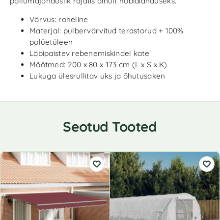
põllumajanduslik rajatis ainult hobiaianduseks.
Värvus: roheline
Materjal: pulbervärvitud terastorud + 100%
polüetüleen
Läbipaistev rebenemiskindel kate
Mõõtmed: 200 x 80 x 173 cm (L x S x K)
Lukuga ülesrullitav uks ja õhutusaken
Seotud Tooted