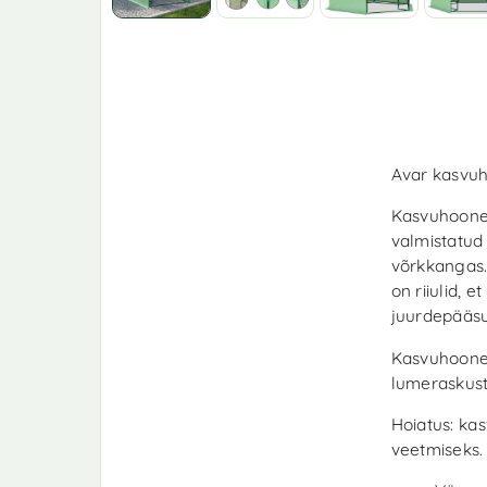
Avar kasvuho
Kasvuhoone 
valmistatud
võrkkangas. 
on riiulid, 
juurdepääsu
Kasvuhoonet
lumeraskust
Hoiatus: ka
veetmiseks. 