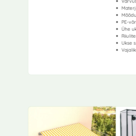
Värvus
Materj
Mõõdud
PE-võr
Ühe u
Riiulit
Ukse s
Vajali