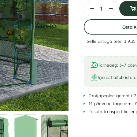
Osta 
Selle ostuga teenid 9,35
A
l
t
Tarneaeg: 3–7 päe
e
r
Iga ost aitab istut
n
a
Tootjapoolne garantii: 2
t
i
14-päevane taganemisõ
v
Tasuta transport kuller
e
: