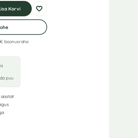
Lisa Korvi
Kohe
 €
boonusraha
va
ada puu
 aastat
igus
iga