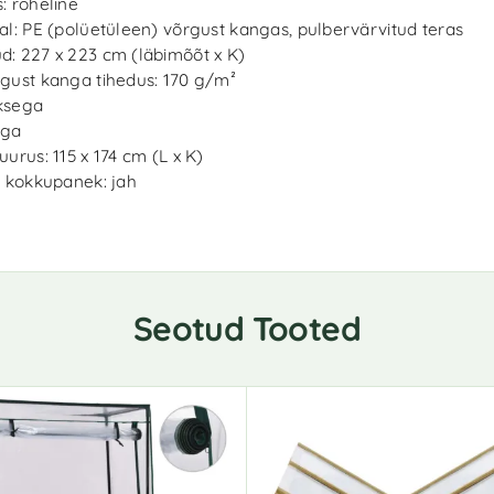
: roheline
al: PE (polüetüleen) võrgust kangas, pulbervärvitud teras
: 227 x 223 cm (läbimõõt x K)
gust kanga tihedus: 170 g/m²
ksega
ega
uurus: 115 x 174 cm (L x K)
k kokkupanek: jah
Seotud Tooted