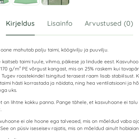
Kirjeldus
Lisainfo
Arvustused (0)
one mahutab palju taimi, köögivilju ja puuvilju.
kaitseb taimi tuule, vihma, päikese ja lindude eest. Kasvuho
 170 g/m² PE võrgust kangast, mis on 25% raskem kui tavapä
Tugev roostekindel tsingitud terasest raam lisab stabiilsust.
et taimi hästi korrastada ja näidata, ning hea ventilatsiooni ja h
ga uks.
 on lihtne kokku panna. Pange tähele, et kasvuhoone ei talu
.
svuhoone ei ole hoone ega talveaed, mis on mõeldud vaba aj
See on püsiv iseseisev rajatis, mis on mõeldud ainult hobiaia