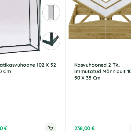
atikasvuhoone 102 X 52
Kasvuhooned 2 Tk,
50 Cm
Immutatud Männipuit 1
50 X 35 Cm
00
€
238,00
€