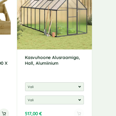
Kasvuhoone Alusraamiga,
Roosika
00 X
Hall, Alumiinium
40 X 18
517,00
€
162,00