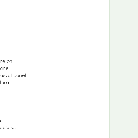
one on
rane
 Kasvuhoonel
õlpsa
a
nduseks.