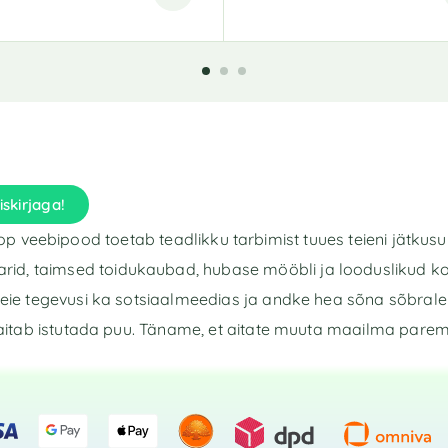
iskirjaga!
p veebipood toetab teadlikku tarbimist tuues teieni jätkusu
rid, taimsed toidukaubad, hubase mööbli ja looduslikud k
eie tegevusi ka sotsiaalmeedias ja andke hea sõna sõbrale 
aitab istutada puu. Täname, et aitate muuta maailma pare