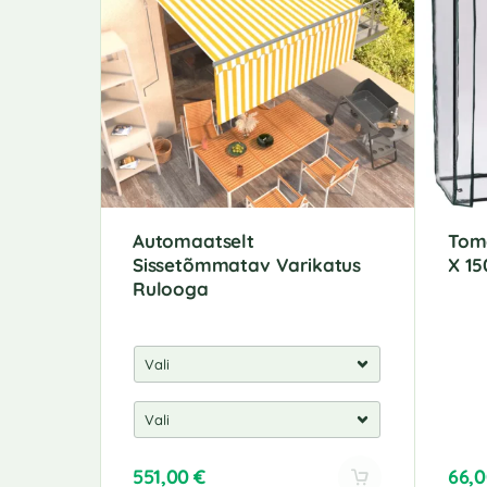
Automaatselt
Tom
Sissetõmmatav Varikatus
X 1
Rulooga
551,00
€
66,