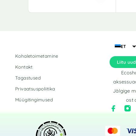
A
l
t
e
r
n
a
ET
t
Kohaletoimetamine
i
Liitu uud
v
Kontakt
e
Ecosho
:
Tagastused
aksessuaa
Privaatsuspoliitika
Jälgige m
Müügitingimused
ost 