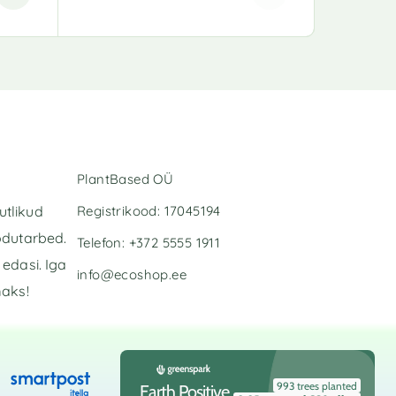
A
l
t
e
r
n
a
t
i
PlantBased OÜ
v
e
Registrikood: 17045194
utlikud
:
odutarbed.
Telefon: +372 5555 1911
edasi. Iga
info@ecoshop.ee
maks!
993 trees planted
Earth Positive