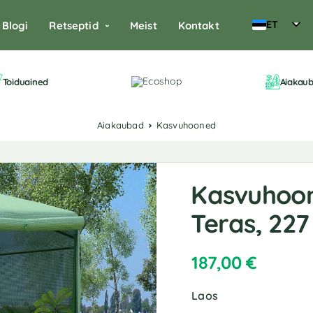
ET
Blogi
Retseptid
Meist
Kontakt
Toiduained
Aiakau
Aiakaubad
Kasvuhooned
Kasvuhoone
Teras, 227
187,00
€
Laos