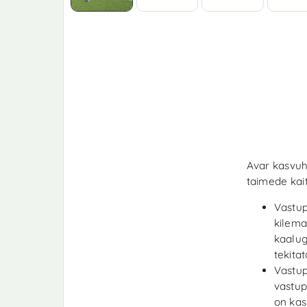
Avar kasvuho
taimede kai
Vastup
kilema
kaalug
tekita
Vastup
vastup
on kas