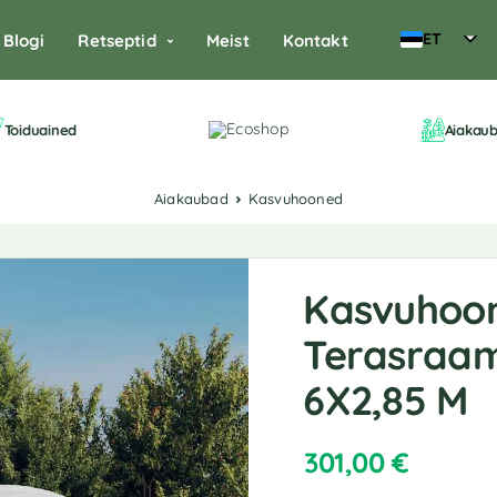
ET
Blogi
Retseptid
Meist
Kontakt
Toiduained
Aiakau
Aiakaubad
Kasvuhooned
Kasvuhoo
Terasraami
6X2,85 M
301,00
€