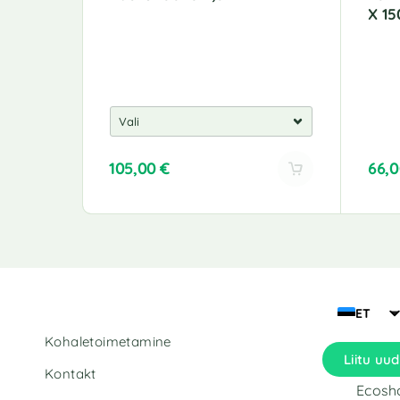
X 1
105,00
€
66,
A
l
t
e
r
n
a
ET
t
Kohaletoimetamine
i
Liitu uud
v
Kontakt
e
Ecosho