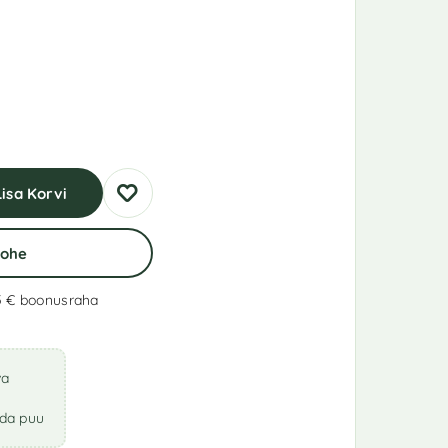
Lisa Korvi
Kohe
5 €
boonusraha
va
ada puu