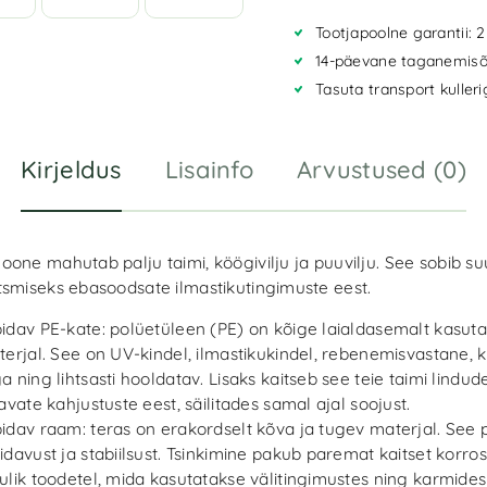
a
Tootjapoolne garantii: 2
t
i
14-päevane taganemisõ
v
Tasuta transport kuller
e
:
Kirjeldus
Lisainfo
Arvustused (0)
one mahutab palju taimi, köögivilju ja puuvilju. See sobib s
tsmiseks ebasoodsate ilmastikutingimuste eest.
idav PE-kate: polüetüleen (PE) on kõige laialdasemalt kasut
terjal. See on UV-kindel, ilmastikukindel, rebenemisvastane, 
a ning lihtsasti hooldatav. Lisaks kaitseb see teie taimi lindud
tavate kahjustuste eest, säilitades samal ajal soojust.
idav raam: teras on erakordselt kõva ja tugev materjal. See
idavust ja stabiilsust. Tsinkimine pakub paremat kaitset korros
ulik toodetel, mida kasutatakse välitingimustes ning karmides