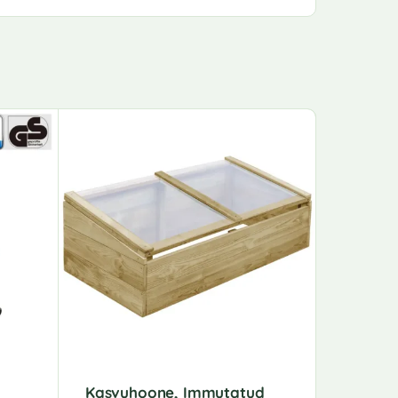
Kasvuhoone, Immutatud
Lahtit