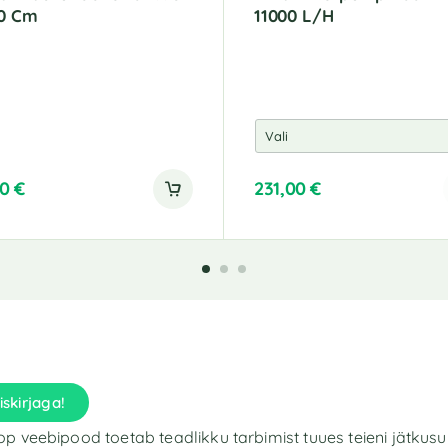
50 Cm
11000 L/H
00
€
231,00
€
A
l
t
e
r
n
a
t
i
iskirjaga!
v
e
p veebipood toetab teadlikku tarbimist tuues teieni jätkusu