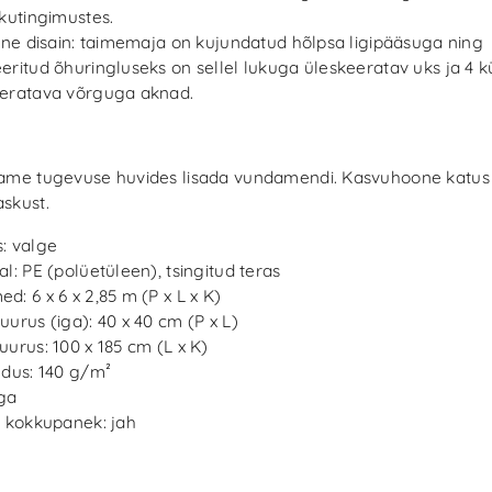
ikutingimustes.
line disain: taimemaja on kujundatud hõlpsa ligipääsuga ning
eritud õhuringluseks on sellel lukuga üleskeeratav uks ja 4 kü
eratava võrguga aknad.
ame tugevuse huvides lisada vundamendi. Kasvuhoone katus 
skust.
: valge
al: PE (polüetüleen), tsingitud teras
d: 6 x 6 x 2,85 m (P x L x K)
uurus (iga): 40 x 40 cm (P x L)
uurus: 100 x 185 cm (L x K)
edus: 140 g/m²
ga
k kokkupanek: jah