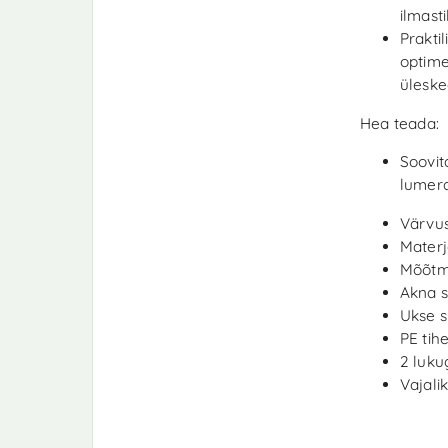
ilmast
Prakti
optime
üleske
Hea teada:
Soovit
lumera
Värvus
Materj
Mõõtme
Akna s
Ukse s
PE tih
2 luku
Vajali