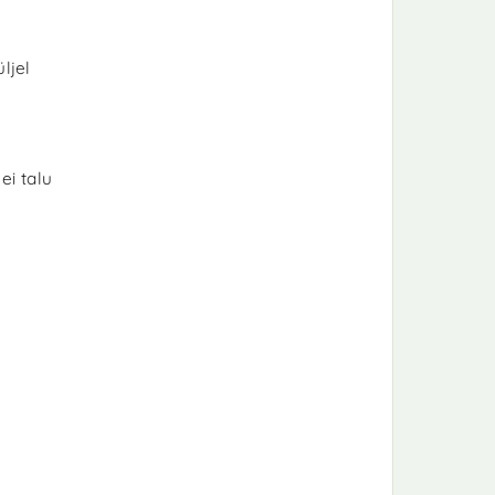
ljel
ei talu