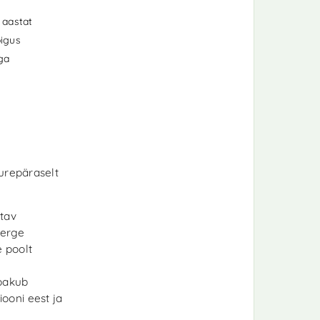
 aastat
igus
iga
uurepäraselt
atav
kerge
e poolt
 pakub
iooni eest ja