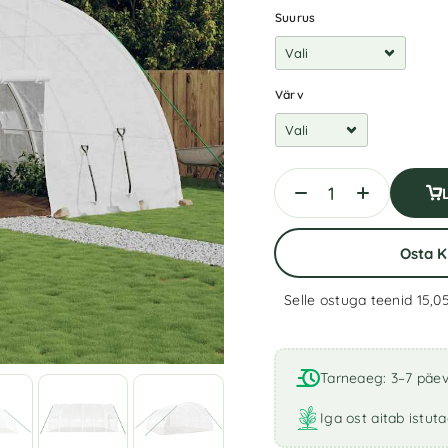
Suurus
Värv
Osta 
Selle ostuga teenid 15,0
A
l
t
Tarneaeg: 3–7 päe
e
r
Iga ost aitab istut
n