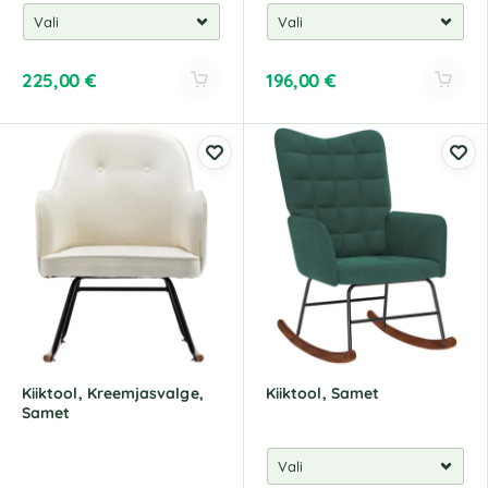
225,00
€
196,00
€
A
A
l
l
t
t
e
e
r
r
n
n
a
a
t
t
i
i
v
v
e
e
:
:
Kiiktool, Kreemjasvalge,
Kiiktool, Samet
Samet