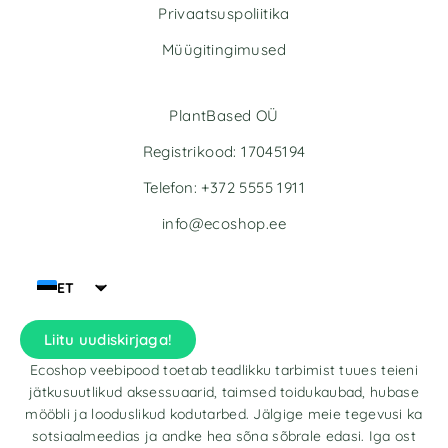
Privaatsuspoliitika
Müügitingimused
PlantBased OÜ
Registrikood: 17045194
Telefon: +372 5555 1911
info@ecoshop.ee
ET
Liitu uudiskirjaga!
Ecoshop veebipood toetab teadlikku tarbimist tuues teieni
jätkusuutlikud aksessuaarid, taimsed toidukaubad, hubase
mööbli ja looduslikud kodutarbed. Jälgige meie tegevusi ka
sotsiaalmeedias ja andke hea sõna sõbrale edasi. Iga ost