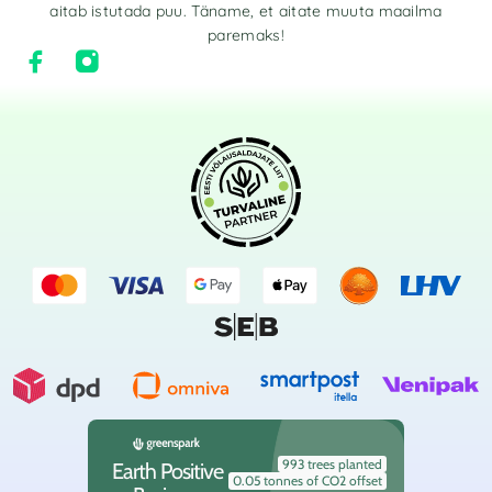
aitab istutada puu. Täname, et aitate muuta maailma
paremaks!
993 trees planted
Earth Positive
0.05 tonnes of CO2 offset