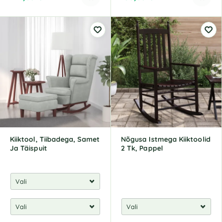
A
A
l
l
t
t
e
e
r
r
n
n
a
a
t
t
i
i
v
v
e
e
:
:
Kiiktool, Tiibadega, Samet
Nõgusa Istmega Kiiktoolid
Ja Täispuit
2 Tk, Pappel