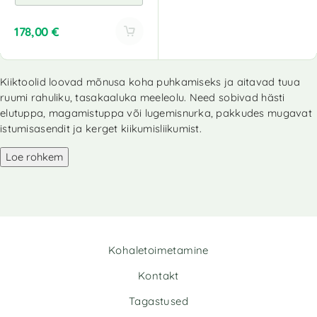
178,00
€
A
l
Kiiktoolid loovad mõnusa koha puhkamiseks ja aitavad tuua
t
ruumi rahuliku, tasakaaluka meeleolu. Need sobivad hästi
e
r
elutuppa, magamistuppa või lugemisnurka, pakkudes mugavat
n
istumisasendit ja kerget kiikumisliikumist.
a
Loe rohkem
t
i
v
e
:
Kohaletoimetamine
Kontakt
Tagastused