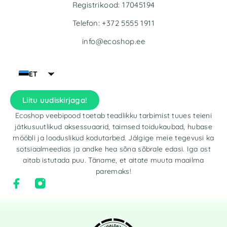
Registrikood: 17045194
Telefon: +372 5555 1911
info@ecoshop.ee
ET
Liitu uudiskirjaga!
Ecoshop veebipood toetab teadlikku tarbimist tuues teieni
jätkusuutlikud aksessuaarid, taimsed toidukaubad, hubase
mööbli ja looduslikud kodutarbed. Jälgige meie tegevusi ka
sotsiaalmeedias ja andke hea sõna sõbrale edasi. Iga ost
aitab istutada puu. Täname, et aitate muuta maailma
paremaks!