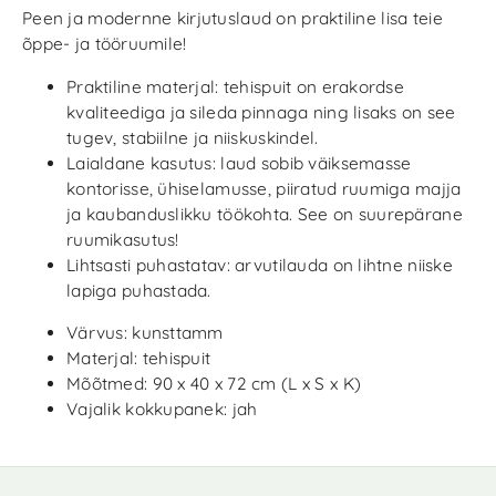
Peen ja modernne kirjutuslaud on praktiline lisa teie
õppe- ja tööruumile!
Praktiline materjal: tehispuit on erakordse
kvaliteediga ja sileda pinnaga ning lisaks on see
tugev, stabiilne ja niiskuskindel.
Laialdane kasutus: laud sobib väiksemasse
kontorisse, ühiselamusse, piiratud ruumiga majja
ja kaubanduslikku töökohta. See on suurepärane
ruumikasutus!
Lihtsasti puhastatav: arvutilauda on lihtne niiske
lapiga puhastada.
Värvus: kunsttamm
Materjal: tehispuit
Mõõtmed: 90 x 40 x 72 cm (L x S x K)
Vajalik kokkupanek: jah