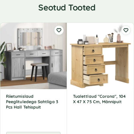
Seotud Tooted
Riietumislaud
Tualettlaud "Corona", 104
Peeglituledega Sahtliga 3
X 47 X 75 Cm, Männipuit
Pcs Hall Tehispuit