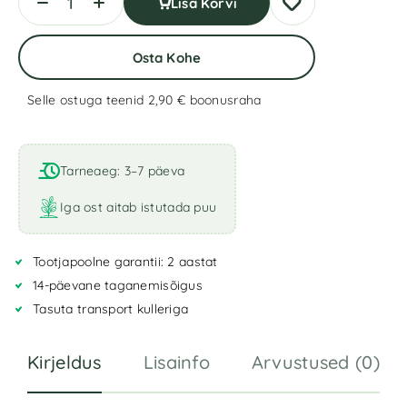
Lisa Korvi
Osta Kohe
Selle ostuga teenid 2,90 €
boonusraha
A
l
t
Tarneaeg: 3–7 päeva
e
r
Iga ost aitab istutada puu
n
a
Tootjapoolne garantii: 2 aastat
t
i
14-päevane taganemisõigus
v
Tasuta transport kulleriga
e
:
Kirjeldus
Lisainfo
Arvustused (0)