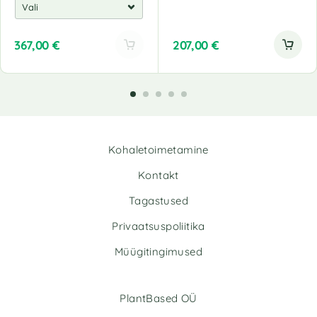
367,00
€
207,00
€
A
l
t
e
r
n
Kohaletoimetamine
a
t
Kontakt
i
v
Tagastused
e
Privaatsuspoliitika
:
Müügitingimused
PlantBased OÜ