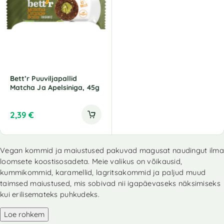
Bett’r Puuviljapallid
Matcha Ja Apelsiniga, 45g
2,39
€
Vegan kommid ja maiustused pakuvad magusat naudingut ilma
loomsete koostisosadeta. Meie valikus on võikausid,
kummikommid, karamellid, lagritsakommid ja paljud muud
taimsed maiustused, mis sobivad nii igapäevaseks näksimiseks
kui erilisemateks puhkudeks.
Loe rohkem