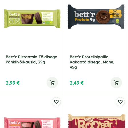
Bett’r Pistaatsia Täidisega
Bett’r Proteiinipallid
Pähklivõikausid, 39g
Kakaotäidisega, Mahe,
45g
2,99
€
2,49
€