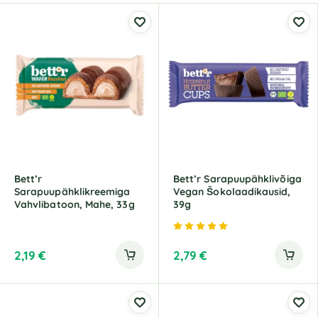
Bett’r
Bett’r Sarapuupähklivõiga
Sarapuupähklikreemiga
Vegan Šokolaadikausid,
Vahvlibatoon, Mahe, 33g
39g
Hinnanguga
5.00
/ 5
2,19
€
2,79
€