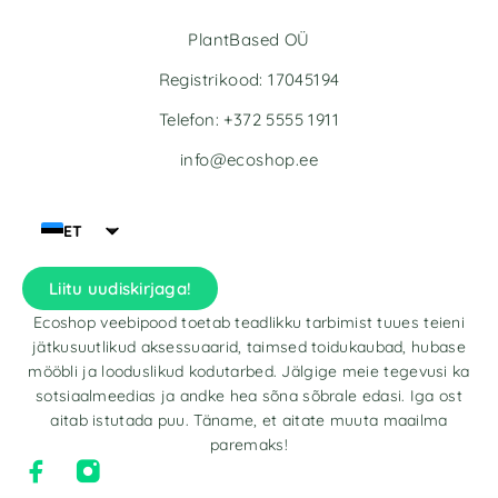
PlantBased OÜ
Registrikood: 17045194
Telefon: +372 5555 1911
info@ecoshop.ee
ET
Liitu uudiskirjaga!
Ecoshop veebipood toetab teadlikku tarbimist tuues teieni
jätkusuutlikud aksessuaarid, taimsed toidukaubad, hubase
mööbli ja looduslikud kodutarbed. Jälgige meie tegevusi ka
sotsiaalmeedias ja andke hea sõna sõbrale edasi. Iga ost
aitab istutada puu. Täname, et aitate muuta maailma
paremaks!