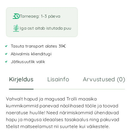
Tarneaeg: 1–3 päeva
Iga ost aitab istutada puu
Tasuta transport alates 39€
Abivalmis klienditugi
Jätkusuutlik valik
Kirjeldus
Lisainfo
Arvustused (0)
Vahvalt hapud ja magusad Trolli maasika
kummikommid panevad näolihased tööle ja toovad
naeratuse huulile! Need närimiskommid ühendavad
hapu ja magusa ideaalses tasakaalus ning pakuvad
tõelist maitseelamust nii suurtele kui väikestele.