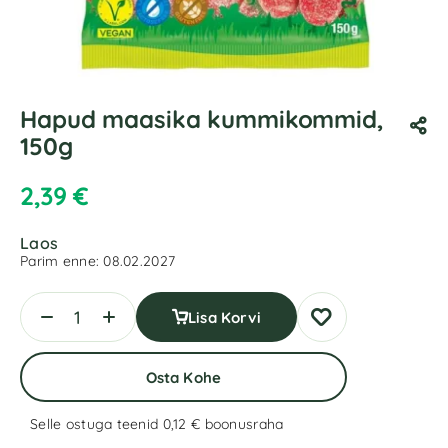
Hapud maasika kummikommid,
150g
2,39
€
Laos
Parim enne:
08.02.2027
Lisa Korvi
Osta Kohe
Selle ostuga teenid 0,12 €
boonusraha