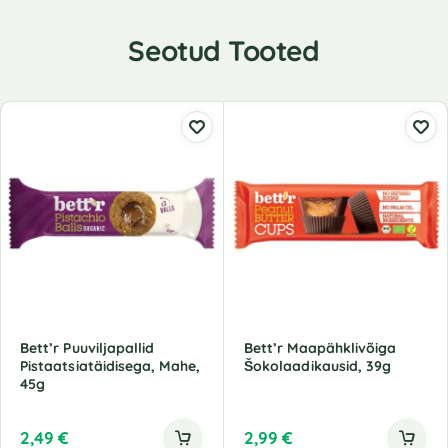
Seotud Tooted
Bett’r Puuviljapallid
Bett’r Maapähklivõiga
Pistaatsiatäidisega, Mahe,
Šokolaadikausid, 39g
45g
2,49
€
2,99
€