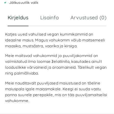
Jätkusuutlik valik
Kirjeldus
Lisainfo
Arvustused (0)
Katjes uued vahulised vegan kummikommid on
ideaalne maius. Magus vahukomm võlub maitsemeeli
maasika, mustsõstra, vaarika ja kirsiga.
Meie maitsvad vahukommid ja puuviljakommid on
valmistatud ilma loomse želatiinita, kasutades ainult
looduslikke värvaineid ja aroomaineid. Täielikult vegan
ning palmiõlivaba.
Meie nauditavalt puuviljased maiustused on tõeline
maiuspala igale maiasmokale. Keegi ei suuda vastu
panna suurele perepakile, mis on täis puuviljamaitselisi
vahukomme.