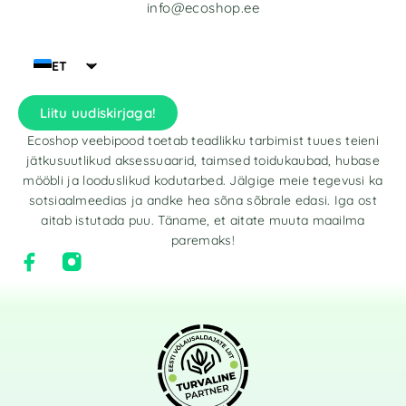
info@ecoshop.ee
ET
Liitu uudiskirjaga!
Ecoshop veebipood toetab teadlikku tarbimist tuues teieni
jätkusuutlikud aksessuaarid, taimsed toidukaubad, hubase
mööbli ja looduslikud kodutarbed. Jälgige meie tegevusi ka
sotsiaalmeedias ja andke hea sõna sõbrale edasi. Iga ost
aitab istutada puu. Täname, et aitate muuta maailma
paremaks!