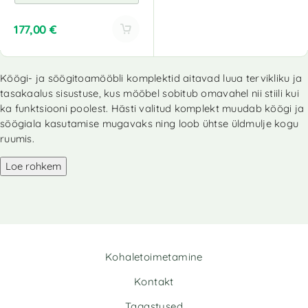
177,00
€
Köögi- ja söögitoamööbli komplektid aitavad luua tervikliku ja
tasakaalus sisustuse, kus mööbel sobitub omavahel nii stiili kui
ka funktsiooni poolest. Hästi valitud komplekt muudab köögi ja
söögiala kasutamise mugavaks ning loob ühtse üldmulje kogu
ruumis.
Loe rohkem
Kohaletoimetamine
Kontakt
Tagastused