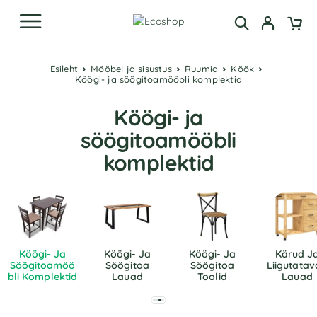
Esileht
Mööbel ja sisustus
Ruumid
Köök
Köögi- ja söögitoamööbli komplektid
Köögi- ja
söögitoamööbli
komplektid
Köögi- Ja
Köögi- Ja
Köögi- Ja
Kärud J
Söögitoamöö
Söögitoa
Söögitoa
Liigutata
Bli Komplektid
Lauad
Toolid
Lauad