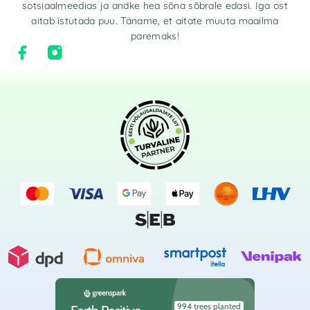
sotsiaalmeedias ja andke hea sõna sõbrale edasi. Iga ost
aitab istutada puu. Täname, et aitate muuta maailma
paremaks!
994 trees planted