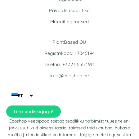
Privaatsuspoliitika
Müügitingimused
PlantBased OÜ
Registrikood: 17045194
Telefon: +372 5555 1911
info@ecoshop.ee
ET
Liitu uudiskirjaga!
Ecoshop veebipood toetab teadlikku tarbimist tuues teieni
jätkusuutlikud aksessuaarid, taimsed toidukaubad, hubase
mööbli ja looduslikud kodutarbed. Jälgige meie tegevusi ka