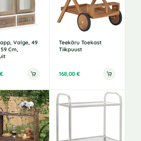
i
v
e
:
app, Valge, 49
Teekäru Toekast
 59 Cm,
Tiikpuust
uit
€
168,00
€