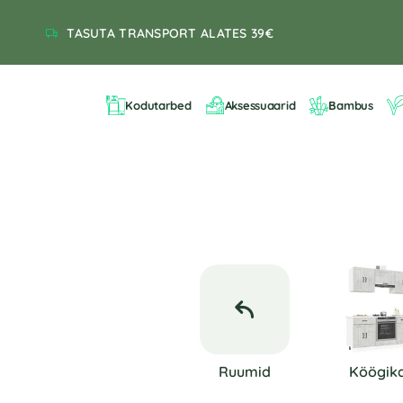
TASUTA TRANSPORT ALATES 39€
Kodutarbed
Aksessuaarid
Bambus
Ruumid
Köögik