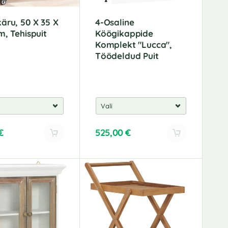
äru, 50 X 35 X
4-Osaline
m, Tehispuit
Köögikappide
Komplekt "Lucca",
Töödeldud Puit
€
525,00
€
A
l
t
e
r
n
a
t