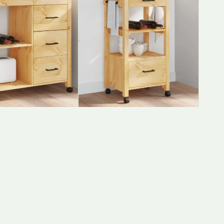
äru "Monza",
Köögikäru "Monza",
0 X 88,5 Cm,
48 X 40 X 88,5 Cm,
uit
Männipuit