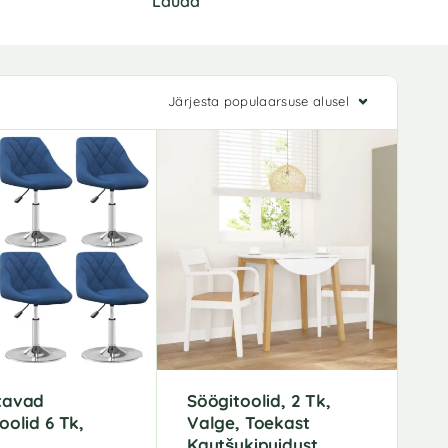
Lauad
Järjesta populaarsuse alusel
tavad
Söögitoolid, 2 Tk,
oolid 6 Tk,
Valge, Toekast
Kautšukipuidust