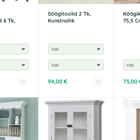
Söögitoolid 2 Tk,
Köögik
d 6 Tk,
Kunstnahk
75,5 C
94,00
€
75,00
A
A
l
l
t
t
e
e
r
r
n
n
a
a
t
t