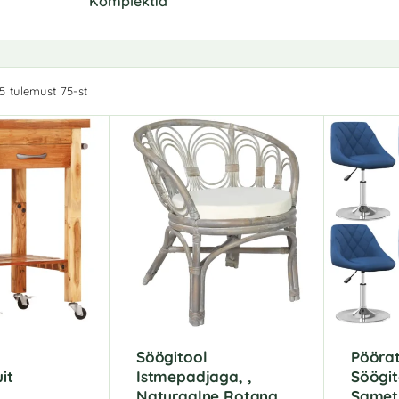
Komplektid
5 tulemust 75-st
,
Söögitool
Pööra
it
Istmepadjaga, ,
Söögit
Naturaalne Rotang
Samet