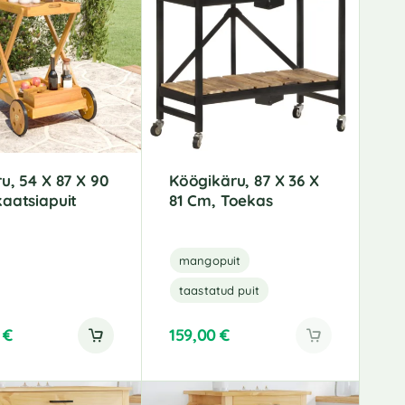
u, 54 X 87 X 90
Köögikäru, 87 X 36 X
aatsiapuit
81 Cm, Toekas
mangopuit
taastatud puit
0
€
159,00
€