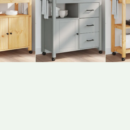
 "Monza",
Köögikäru "Monza",
Köögik
88,5 Cm,
84 X 40 X 88,5 Cm,
84 X 4
Männipuit
Männip