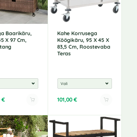
ga Baarikäru,
Kahe Korrusega
45 X 97 Cm,
Köögikäru, 95 X 45 X
otang
83,5 Cm, Roostevaba
Teras
0
€
101,00
€