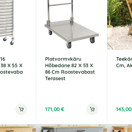
n
n
a
a
t
t
i
i
v
v
e
e
:
:
16
Platvormvkäru
Teekär
 38 X 55 X
Hõbedane 82 X 53 X
Cm, Ak
oostevaba
86 Cm Roostevabast
Terasest
171,00
€
143,0