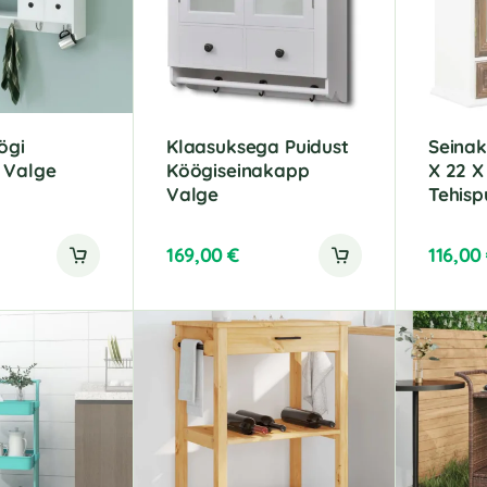
i
i
v
v
e
e
:
:
ögi
Klaasuksega Puidust
Seinak
 Valge
Köögiseinakapp
X 22 X
Valge
Tehisp
169,00
€
116,00