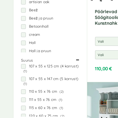
artisian oak
Beež
Pöörlevad
Söögitooli
Beež ja pruun
Kunstnahk
Betoonihall
cream
Hall
Hall ja pruun
Hall Sonoma
Suurus
107 x 55 x 125 cm (4 korrust)
Helehall
110,00
€
(1)
Helepruun
A
107 x 55 x 147 cm (5 korrust)
l
helepruun ja must
(1)
t
110 x 55 x 76 cm
(2)
helepruun ja valge
e
r
111 x 55 x 76 cm
(1)
Hõbedane
n
115 x 60 x 76 cm
(1)
käsitöötamm
a
t
120 x 60 x 75 cm
(2)
Kõrgläikega valge