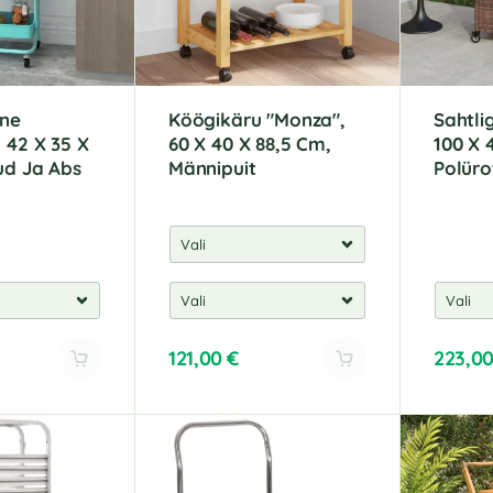
ine
Köögikäru "Monza",
Sahtli
 42 X 35 X
60 X 40 X 88,5 Cm,
100 X 
ud Ja Abs
Männipuit
Polür
121,00
€
223,0
A
A
l
l
t
t
e
e
r
r