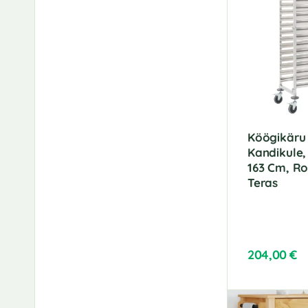
n
a
t
i
v
e
:
Köögikäru 
Kandikule,
163 Cm, R
Teras
204,00
€