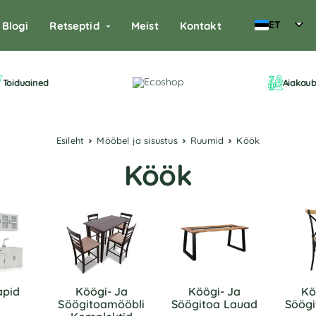
ET
Blogi
Retseptid
Meist
Kontakt
Toiduained
Aiakau
Esileht
Mööbel ja sisustus
Ruumid
Köök
Köök
apid
Köögi- Ja
Köögi- Ja
Kö
Söögitoamööbli
Söögitoa Lauad
Söögi