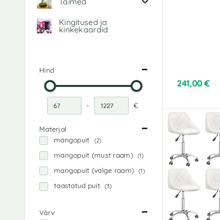
Taimed
Kingitused ja
kinkekaardid
Hind
241,00
€
-
€
Miinimumhind
Maksimaalne hind
Materjal
mangopuit
(2)
mangopuit (must raam)
(1)
mangopuit (valge raam)
(1)
taastatud puit
(3)
Värv