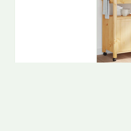
Köögikäru
84 X 40 X 
Männipuit