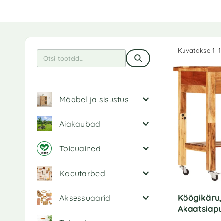
Kuvatakse 1–1
Mööbel ja sisustus
Aiakaubad
Toiduained
Kodutarbed
Köögikäru
Aksessuaarid
Akaatsiapu