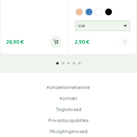
28,90
€
2,90
€
A
l
t
e
r
n
Kohaletoimetamine
a
t
Kontakt
i
v
Tagastused
e
Privaatsuspoliitika
:
Müügitingimused