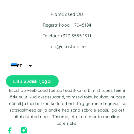
PlantBased OÜ
Registrikood: 17045194
Telefon: +372 5555 1911
info@ecoshop.ee
ET
Liitu uudiskirjaga!
Ecoshop veebipood toetab teadlikku tarbimist tuues teieni
jätkusuutlikud aksessuaarid, taimsed toidukaubad, hubase
mööbli ja looduslikud kodutarbed. Jälgige meie tegevusi ka
sotsiaalmeedias ja andke hea sõna sõbrale edasi. Iga ost
aitab istutada puu. Täname, et aitate muuta maailma
paremaks!