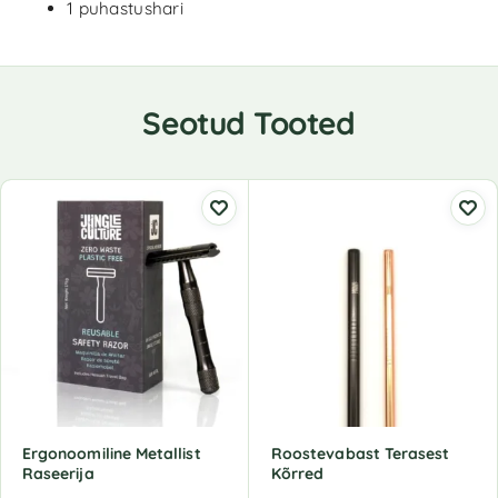
1 puhastushari
Seotud Tooted
Ergonoomiline Metallist
Roostevabast Terasest
Raseerija
Kõrred