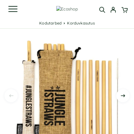
Kodutarbed
Korduvkasutus