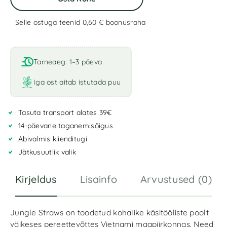
Selle ostuga teenid 0,60 €
boonusraha
A
l
t
Tarneaeg: 1–3 päeva
e
r
Iga ost aitab istutada puu
n
a
Tasuta transport alates 39€
t
i
14-päevane taganemisõigus
v
Abivalmis klienditugi
e
Jätkusuutlik valik
:
Kirjeldus
Lisainfo
Arvustused (0)
Jungle Straws on toodetud kohalike käsitööliste poolt
väikeses pereettevõttes Vietnami maapiirkonnas. Need