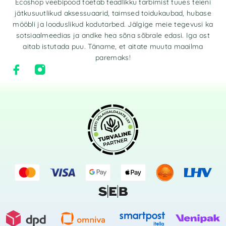
Ecoshop veebipood toetab teadlikku tarbimist tuues teieni
jätkusuutlikud aksessuaarid, taimsed toidukaubad, hubase
mööbli ja looduslikud kodutarbed. Jälgige meie tegevusi ka
sotsiaalmeedias ja andke hea sõna sõbrale edasi. Iga ost
aitab istutada puu. Täname, et aitate muuta maailma
paremaks!