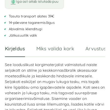
Iga ost aitab istutada puu
Tasuta transport alates 39€
14-päevane taganemisõigus
Abivalmis klienditugi
Jätkusuutlik valik
Kirjeldus
Miks valida kork
Arvustuse
See looduslikust korgimaterjalist valmistatud naiste
seljakott on stiilne ja keskkonnasõbralik aksessuaar
moeteadlikule ja keskkonda hindavale inimesele.
Seljakoti esiküljel on mugav lukuga tasku, mis tagab
kiire ligipääsu oma igapäevastele asjadele. Koti sees on
vahesein ja lukuga tasku, mis tagavad suurepärase
organiseerimisvõimaluse. Sisemine vooder on
kaunistatud ilusa sinise lillemustriga, lisades kotile värvi
ja isikupära. Seljakoti tagaküljel on veel üks lukuga