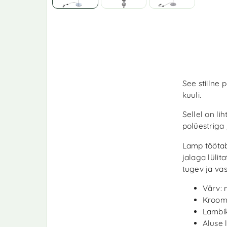
See stiilne
kuuli.
Sellel on li
polüestriga
Lamp töötab 
jalaga lülit
tugev ja vas
Värv: 
Kroomi
Lambik
Aluse 