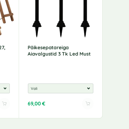
27,
Päikesepatareiga
Väline 
Aiavalgustid 3 Tk Led Must
Komple
69,00
€
64,00
€
A
A
l
l
t
t