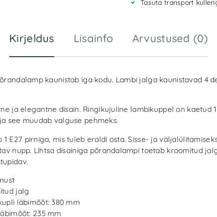
Tasuta transport kuller
e
:
Kirjeldus
Lisainfo
Arvustused (0)
 põrandalamp kaunistab iga kodu. Lambi jalga kaunistavad 4 de
htne ja elegantne disain. Ringikujuline lambikuppel on kaetud
 ja see muudab valguse pehmeks.
1 E27 pirniga, mis tuleb eraldi osta. Sisse- ja väljalülitamisek
atav nupp. Lihtsa disainiga põrandalampi toetab kroomitud jal
tupidav.
must
tud jalg
upli läbimõõt: 380 mm
läbimõõt: 235 mm