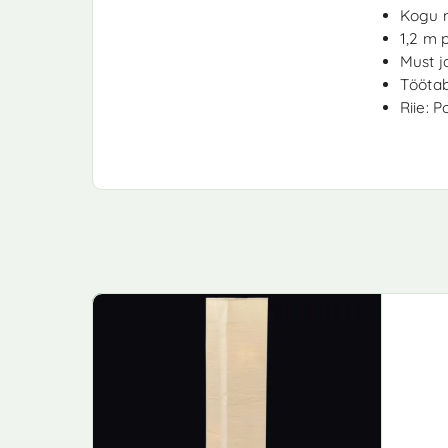
Kogu m
1,2 m 
Must j
Töötab
Riie: 