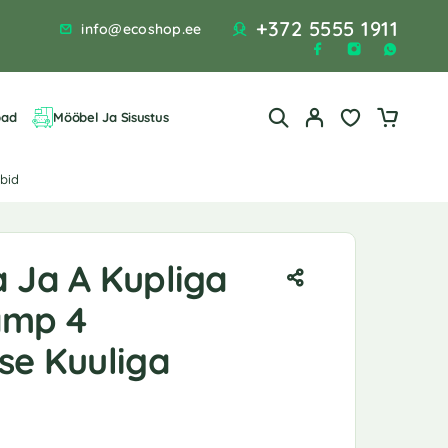
+372 5555 1911
info@ecoshop.ee
bad
Mööbel Ja Sisustus
bid
a Ja A Kupliga
amp 4
se Kuuliga