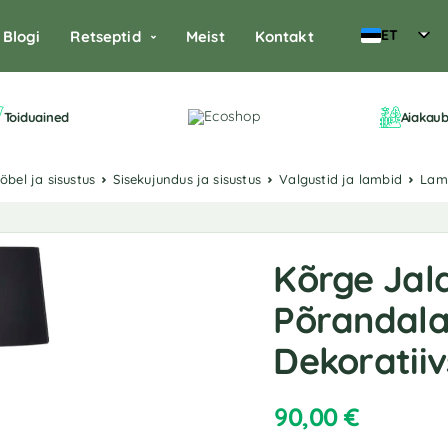
ET
Blogi
Retseptid
Meist
Kontakt
Toiduained
Aiakau
ööbel ja sisustus
Sisekujundus ja sisustus
Valgustid ja lambid
Lam
Kõrge Jal
Põrandal
Dekoratiiv
90,00
€