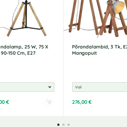
ndalamp, 25 W, 75 X
Põrandalambid, 3 Tk, E
 90-150 Cm, E27
Mangopuit
,00
€
276,00
€
A
l
t