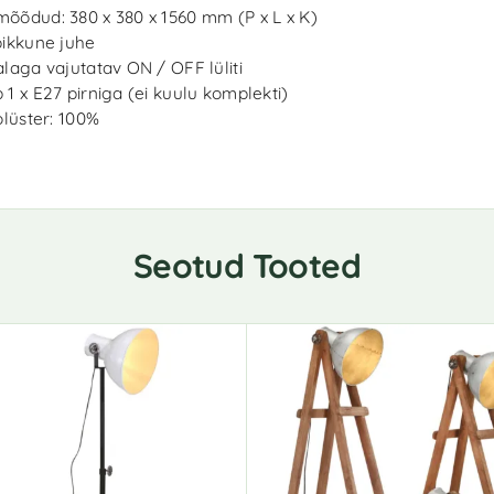
õõdud: 380 x 380 x 1560 mm (P x L x K)
pikkune juhe
alaga vajutatav ON / OFF lüliti
 1 x E27 pirniga (ei kuulu komplekti)
Polüster: 100%
Seotud Tooted