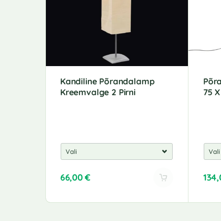
Kandiline Põrandalamp
Põra
Kreemvalge 2 Pirni
75 X
66,00
€
134
A
A
l
l
t
t