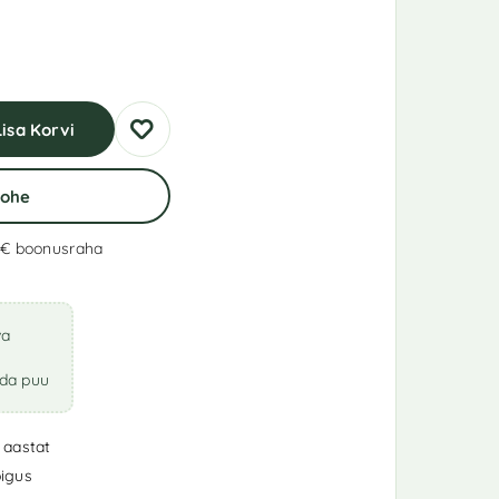
Lisa Korvi
Kohe
 €
boonusraha
va
ada puu
 aastat
igus