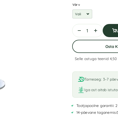
Värv
Osta 
Selle ostuga teenid 4,50
A
l
t
Tarneaeg: 3–7 päe
e
r
Iga ost aitab istut
n
a
Tootjapoolne garantii: 2
t
i
14-päevane taganemisõ
v