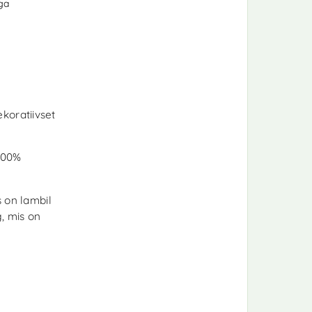
iga
koratiivset
 100%
s on lambil
g, mis on