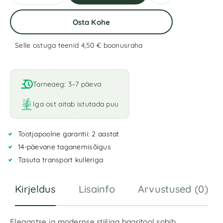
Osta Kohe
Selle ostuga teenid 4,50 €
boonusraha
A
l
t
Tarneaeg: 3–7 päeva
e
r
Iga ost aitab istutada puu
n
a
Tootjapoolne garantii: 2 aastat
t
i
14-päevane taganemisõigus
v
Tasuta transport kulleriga
e
:
Kirjeldus
Lisainfo
Arvustused (0)
Elegantse ja modernse stiiliga baaritool sobib