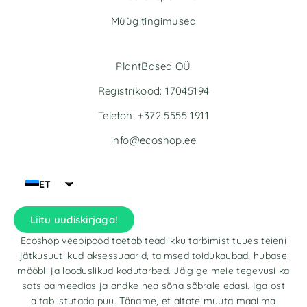
Müügitingimused
PlantBased OÜ
Registrikood: 17045194
Telefon: +372 5555 1911
info@ecoshop.ee
ET
Liitu uudiskirjaga!
Ecoshop veebipood toetab teadlikku tarbimist tuues teieni
jätkusuutlikud aksessuaarid, taimsed toidukaubad, hubase
mööbli ja looduslikud kodutarbed. Jälgige meie tegevusi ka
sotsiaalmeedias ja andke hea sõna sõbrale edasi. Iga ost
aitab istutada puu. Täname, et aitate muuta maailma