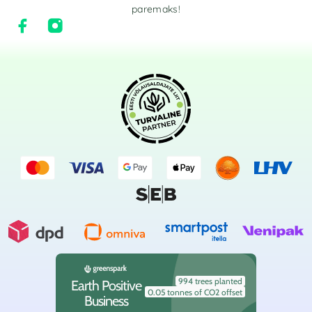
paremaks!
994 trees planted
Earth Positive
0.05 tonnes of CO2 offset
Business