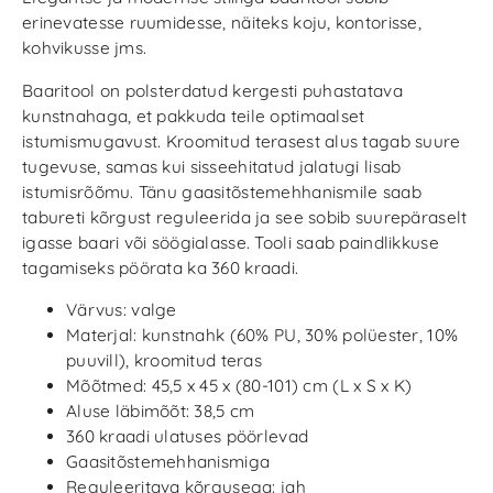
erinevatesse ruumidesse, näiteks koju, kontorisse,
kohvikusse jms.
Baaritool on polsterdatud kergesti puhastatava
kunstnahaga, et pakkuda teile optimaalset
istumismugavust. Kroomitud terasest alus tagab suure
tugevuse, samas kui sisseehitatud jalatugi lisab
istumisrõõmu. Tänu gaasitõstemehhanismile saab
tabureti kõrgust reguleerida ja see sobib suurepäraselt
igasse baari või söögialasse. Tooli saab paindlikkuse
tagamiseks pöörata ka 360 kraadi.
Värvus: valge
Materjal: kunstnahk (60% PU, 30% polüester, 10%
puuvill), kroomitud teras
Mõõtmed: 45,5 x 45 x (80-101) cm (L x S x K)
Aluse läbimõõt: 38,5 cm
360 kraadi ulatuses pöörlevad
Gaasitõstemehhanismiga
Reguleeritava kõrgusega: jah