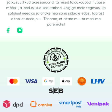
jätkusuutlikud aksessuaarid, taimsed toidukaubad, hubase
mööbli ja looduslikud kodutarbed. Jälgige meie tegevusi ka
sotsiaalmeedias ja andke hea sõna sõbrale edasi. Iga ost
aitab istutada puu. Täname, et aitate muuta maailma
paremaks!