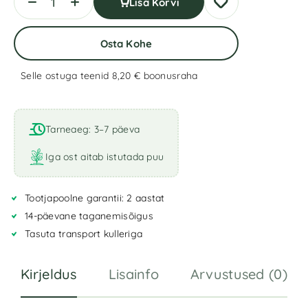
Lisa Korvi
Osta Kohe
Selle ostuga teenid 8,20 €
boonusraha
Tarneaeg: 3–7 päeva
Iga ost aitab istutada puu
Tootjapoolne garantii: 2 aastat
14-päevane taganemisõigus
Tasuta transport kulleriga
Kirjeldus
Lisainfo
Arvustused (0)