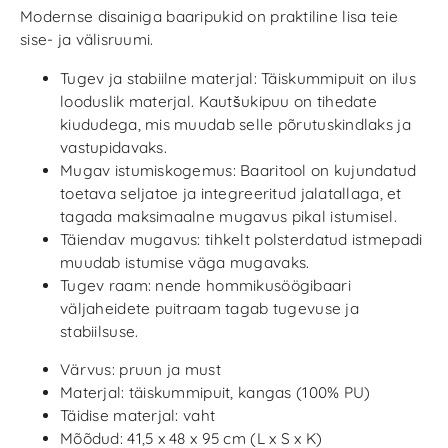
Modernse disainiga baaripukid on praktiline lisa teie
sise- ja välisruumi.
Tugev ja stabiilne materjal: Täiskummipuit on ilus
looduslik materjal. Kautšukipuu on tihedate
kiududega, mis muudab selle põrutuskindlaks ja
vastupidavaks.
Mugav istumiskogemus: Baaritool on kujundatud
toetava seljatoe ja integreeritud jalatallaga, et
tagada maksimaalne mugavus pikal istumisel.
Täiendav mugavus: tihkelt polsterdatud istmepadi
muudab istumise väga mugavaks.
Tugev raam: nende hommikusöögibaari
väljaheidete puitraam tagab tugevuse ja
stabiilsuse.
Värvus: pruun ja must
Materjal: täiskummipuit, kangas (100% PU)
Täidise materjal: vaht
Mõõdud: 41,5 x 48 x 95 cm (L x S x K)