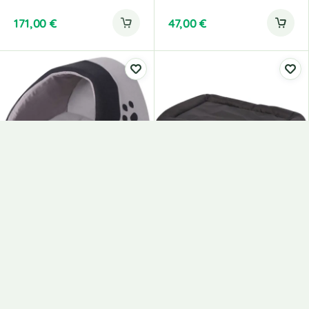
171,00
€
47,00
€
Kassipesa Ja Ust
Koera Madrats