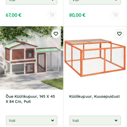
67,00
€
80,00
€
A
A
l
l
t
t
e
e
r
r
n
n
a
a
t
t
i
i
v
v
e
e
:
:
Õue Küülikupuur, 145 X 45
Küülikupuur, Kuusepuidust
X 84 Cm, Puit