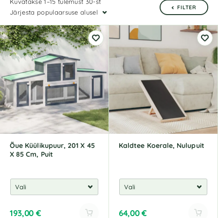
Kuvatakse 1–15 tulemust 30-st
FILTER
Järjesta populaarsuse alusel
Õue Küülikupuur, 201 X 45
Kaldtee Koerale, Nulupuit
X 85 Cm, Puit
193,00
€
64,00
€