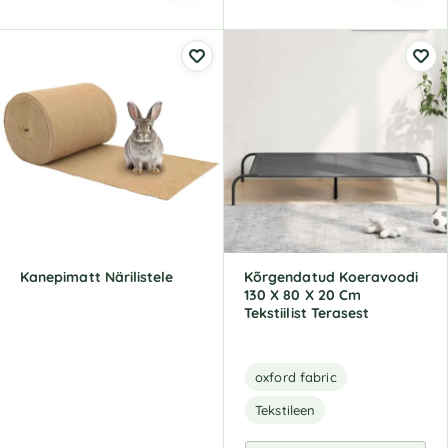
A
A
l
l
t
t
e
e
r
r
n
n
a
a
t
t
i
i
v
v
e
e
:
:
Kanepimatt Närilistele
Kõrgendatud Koeravoodi
130 X 80 X 20 Cm
Tekstiilist Terasest
oxford fabric
Tekstileen