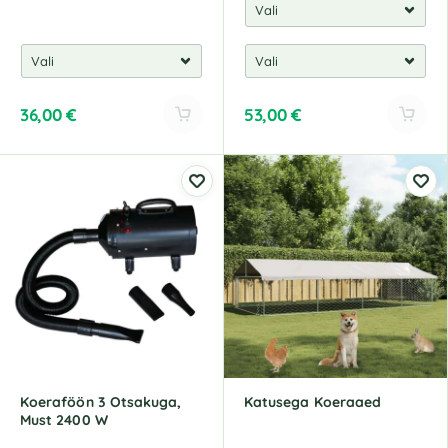
36,00
€
53,00
€
A
A
l
l
t
t
e
e
r
r
n
n
a
a
t
t
i
i
v
v
e
e
:
:
Koeraföön 3 Otsakuga,
Katusega Koeraaed
Must 2400 W