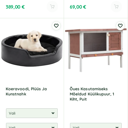
389,00
€
69,00
€
A
A
l
l
t
t
e
e
r
r
n
n
a
a
t
t
i
i
v
v
e
e
:
:
Koeravoodi, Plüüs Ja
Õues Kasutamiseks
Kunstnahk
Mõeldud Küülikupuur, 1
Kiht, Puit