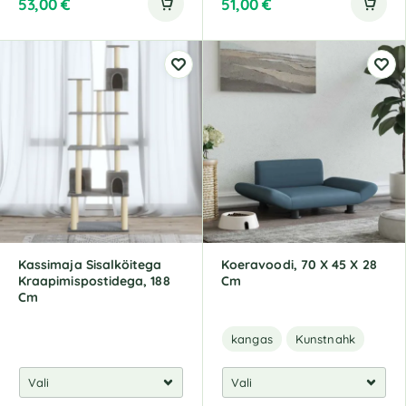
53,00
€
51,00
€
Kassimaja Sisalköitega
Koeravoodi, 70 X 45 X 28
Kraapimispostidega, 188
Cm
Cm
kangas
Kunstnahk