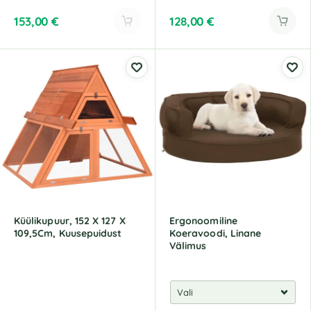
153,00
€
128,00
€
A
l
t
e
r
n
a
t
i
v
e
:
Küülikupuur, 152 X 127 X
Ergonoomiline
109,5Cm, Kuusepuidust
Koeravoodi, Linane
Välimus