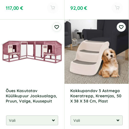
117,00
€
92,00
€
A
A
l
l
t
t
e
e
r
r
n
n
a
a
t
t
i
i
v
v
e
e
:
:
Õues Kasutatav
Kokkupandav 3 Astmega
Küülikupuur Jooksualaga,
Koeratrepp, Kreemjas, 50
Pruun, Valge, Kuusepuit
X 38 X 38 Cm, Plast