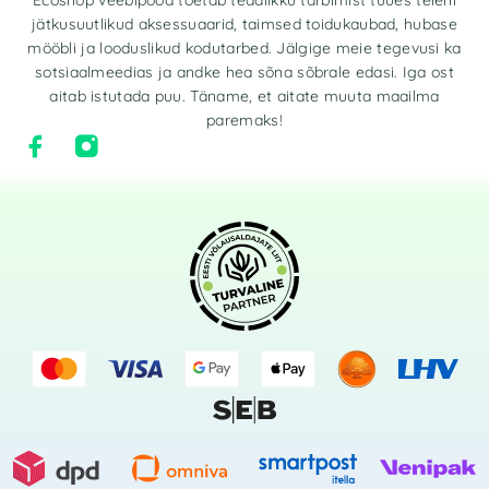
jätkusuutlikud aksessuaarid, taimsed toidukaubad, hubase
mööbli ja looduslikud kodutarbed. Jälgige meie tegevusi ka
sotsiaalmeedias ja andke hea sõna sõbrale edasi. Iga ost
aitab istutada puu. Täname, et aitate muuta maailma
paremaks!