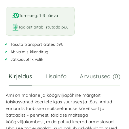
Tarneaeg: 1–3 päeva
Iga ost aitab istutada puu
Tasuta transport alates 39€
Abivalmis klienditugi
Jätkusuutlik valik
Kirjeldus
Lisainfo
Arvustused (0)
Ami on mahlane ja köögiviljapõhine märgtoit
täiskasvanud koertele igas suuruses ja tõus. Antud
variandis toob see maitseelamuse kõrvitsast ja
bataadist – pehmest, täidlase maitsega
köögiviljakombost, mida paljud koerad armastavad.
Liha see toit ei sisalda, kuid pakub rikkalikult taimseid