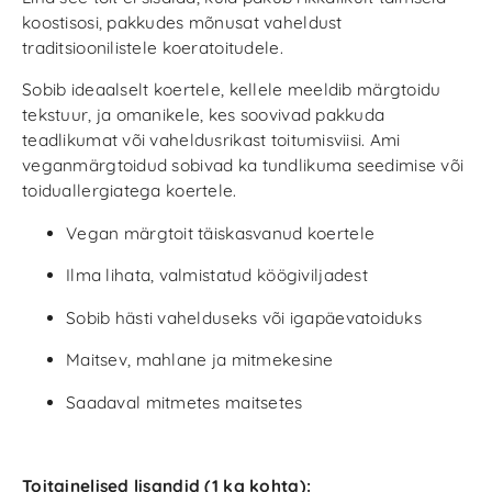
koostisosi, pakkudes mõnusat vaheldust
traditsioonilistele koeratoitudele.
Sobib ideaalselt koertele, kellele meeldib märgtoidu
tekstuur, ja omanikele, kes soovivad pakkuda
teadlikumat või vaheldusrikast toitumisviisi. Ami
veganmärgtoidud sobivad ka tundlikuma seedimise või
toiduallergiatega koertele.
Vegan märgtoit täiskasvanud koertele
Ilma lihata, valmistatud köögiviljadest
Sobib hästi vahelduseks või igapäevatoiduks
Maitsev, mahlane ja mitmekesine
Saadaval mitmetes maitsetes
Toitainelised lisandid (1 kg kohta):