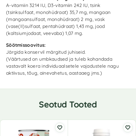
A-vitamiin 3214 IU, D3-vitamiin 242 IU, tsink
(tsinksulfaat, monohüdraat) 35,7 mg, mangaan
(mangaansulfaat, monohüdraat) 2 mg, vask
(vase(II)sulfaat, pentahüdraat) 1,43 mg, jood
(kaltsiumjodaat, veevaba) 1,07 mg.
Söötmissoovitus:
Järgida konservil märgitud juhiseid.
(Väärtused on umbkaudsed ja tuleb kohandada
vastavalt koera individuaalsetele vajadustele nagu
aktiivsus, tõug, ainevahetus, aastaaeg jms.)
Seotud Tooted