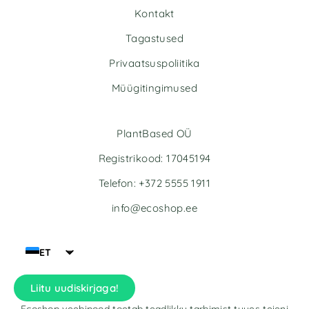
Kontakt
Tagastused
Privaatsuspoliitika
Müügitingimused
PlantBased OÜ
Registrikood: 17045194
Telefon: +372 5555 1911
info@ecoshop.ee
ET
Liitu uudiskirjaga!
Ecoshop veebipood toetab teadlikku tarbimist tuues teieni