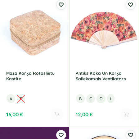
Maza Korķa Rotaslietu
Antīks Koka Un Korķa
Kastīte
Saliekamais Ventilators
A
E
B
C
D
I
16,00
€
12,00
€
A
A
l
l
t
t