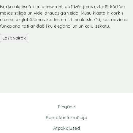
l
Korķa aksesuāri un priekšmeti palīdzēs jums uzturēt kārtību
t
mājās stilīgā un videi draudzīgā veidā. Mūsu klāstā ir korķis
e
r
alused, uzglabāšanas kastes un citi praktiski rīki, kas apvieno
n
funkcionalitāti ar dabisku eleganci un unikālu izskatu.
a
Lasīt vairāk
t
i
v
e
:
Piegāde
Kontaktinformācija
Atpakaļused