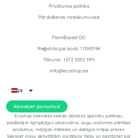
Privātuma politika
Pārdošanas noteikumiused
PlantBased OÜ
Reģistrācijas kods: 17045194
Tālrunis: +372 5555 1911
info@ecoshop.ee
LV
Abonējiet jaunumus!
Ecoshop interneta veikals atbalsta apzinātu patēriņu,
piedāvājot ilgtspējīgus aksesuārus, augu izcelsmes pārtikas
produktus, mājīgas mēbeles un dabīgas mājas preces.
Sekojiet mūsu aktivitātēm sociālajos tīklos un pastāstiet par