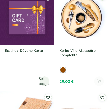
e
e
r
r
n
n
a
a
t
t
i
i
v
v
e
e
:
:
Ecoshop Dāvanu Karte
Korķa Vīna Aksesuāru
Komplekts
Select
29,00
€
opcijas
A
l
t
e