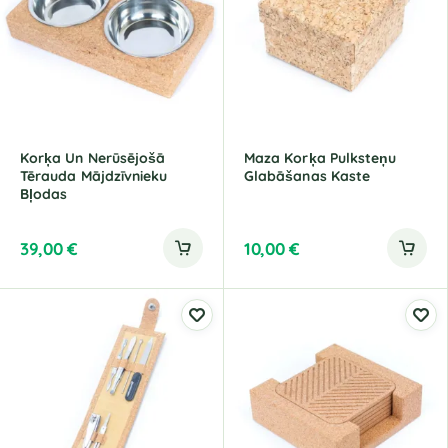
n
a
t
i
v
e
:
Korķa Un Nerūsējošā
Maza Korķa Pulksteņu
Tērauda Mājdzīvnieku
Glabāšanas Kaste
Bļodas
39,00
€
10,00
€