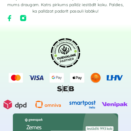
mums draugam. Katrs pirkums palīdz iestādīt koku. Paldies,
ka palīdzat padarīt pasauli labāku!
Zemes
Iestādīti 993 koki