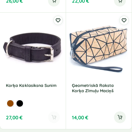
26,00
€
22,00
€
Korķa Kaklasiksna Sunim
Ģeometriskā Raksta
Korķa Zīmuļu Maciņš
27,00
€
14,00
€
A