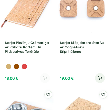
r
n
a
t
i
v
e
:
Korķa Piezīmju Grāmatiņa
Korķa Klēpjdatora Statīvs
Ar Kabatu Kartēm Un
Ar Magnētisku
Pildspalvas Turētāju
Stiprinājumu
18,00
€
19,00
€
A
l
t
e
r