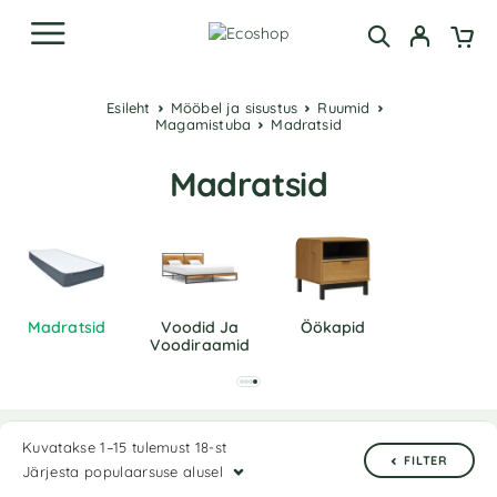
Esileht
Mööbel ja sisustus
Ruumid
Magamistuba
Madratsid
Madratsid
Madratsid
Voodid Ja
Öökapid
Voodiraamid
Kuvatakse 1–15 tulemust 18-st
FILTER
Järjesta populaarsuse alusel