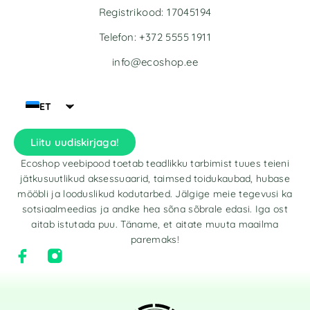
Registrikood: 17045194
Telefon: +372 5555 1911
info@ecoshop.ee
ET
Liitu uudiskirjaga!
Ecoshop veebipood toetab teadlikku tarbimist tuues teieni
jätkusuutlikud aksessuaarid, taimsed toidukaubad, hubase
mööbli ja looduslikud kodutarbed. Jälgige meie tegevusi ka
sotsiaalmeedias ja andke hea sõna sõbrale edasi. Iga ost
aitab istutada puu. Täname, et aitate muuta maailma
paremaks!