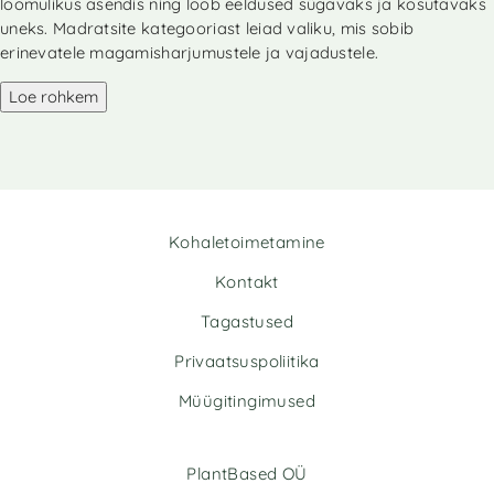
loomulikus asendis ning loob eeldused sügavaks ja kosutavaks
uneks. Madratsite kategooriast leiad valiku, mis sobib
erinevatele magamisharjumustele ja vajadustele.
Loe rohkem
Kohaletoimetamine
Kontakt
Tagastused
Privaatsuspoliitika
Müügitingimused
PlantBased OÜ