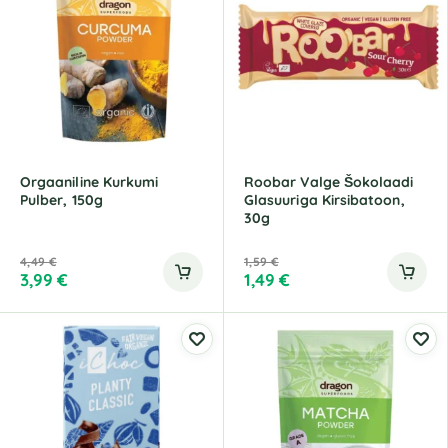
Orgaaniline Kurkumi
Roobar Valge Šokolaadi
Pulber, 150g
Glasuuriga Kirsibatoon,
30g
4,49
€
1,59
€
3,99
€
1,49
€