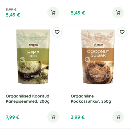
5,99
€
5,49
€
5,49
€
Orgaanilised Kooritud
Orgaaniline
Kanepiseemned, 200g
Kookossuhkur, 250g
7,99
€
3,99
€