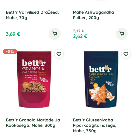
Bett’r Värvilised Dražeed,
Mahe Ashwagandha
Mahe, 70g
Pulber, 200g
7,49
€
3,69
€
2,62
€
-8%
Bett’r Granola Marjade Ja
Bett’r Gluteenivaba
Kookosega, Mahe, 300g
Piparkoogitainasegu,
Mahe, 350g