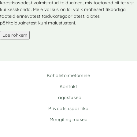
koostisosadest valmistatud toiduained, mis toetavad nii tervist
kui keskkonda. Meie valikus on lai valik mahesertifikaadiga
tooteid erinevatest toidukategooriatest, alates
põhitoiduainetest kuni maiustusteni.
Loe rohkem
Kohaletoimetamine
Kontakt
Tagastused
Privaatsuspoliitika
Müügitingimused