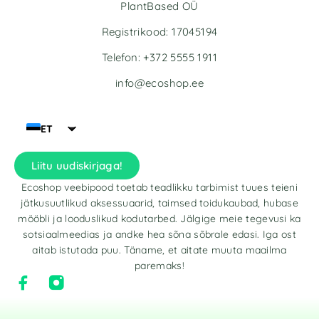
PlantBased OÜ
Registrikood: 17045194
Telefon: +372 5555 1911
info@ecoshop.ee
ET
Liitu uudiskirjaga!
Ecoshop veebipood toetab teadlikku tarbimist tuues teieni
jätkusuutlikud aksessuaarid, taimsed toidukaubad, hubase
mööbli ja looduslikud kodutarbed. Jälgige meie tegevusi ka
sotsiaalmeedias ja andke hea sõna sõbrale edasi. Iga ost
aitab istutada puu. Täname, et aitate muuta maailma
paremaks!