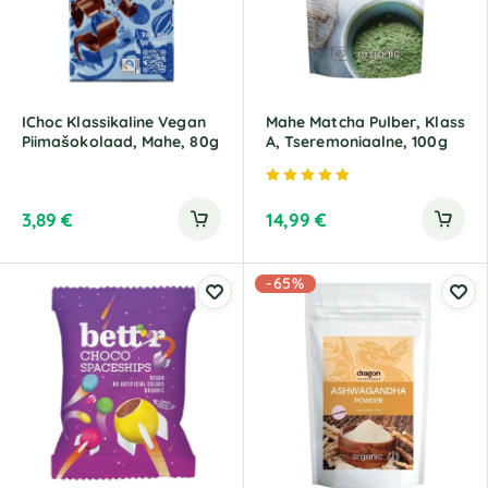
IChoc Klassikaline Vegan
Mahe Matcha Pulber, Klass
Piimašokolaad, Mahe, 80g
A, Tseremoniaalne, 100g
Hinnanguga
5.00
/ 5
3,89
€
14,99
€
-65%