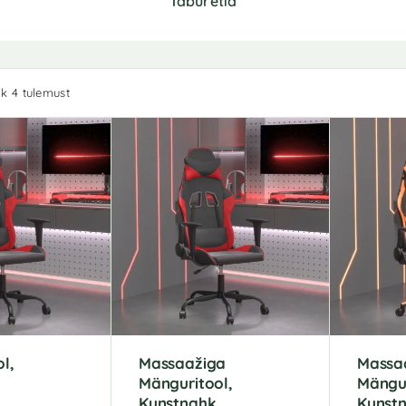
Taburetid
k 4 tulemust
l,
Massaažiga
Massa
Mänguritool,
Mängur
Kunstnahk
Kunst