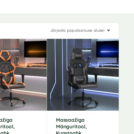
Järjesta populaarsuse alusel
ažiga
Massaažiga
itool,
Mänguritool,
nahk
Kunstnahk