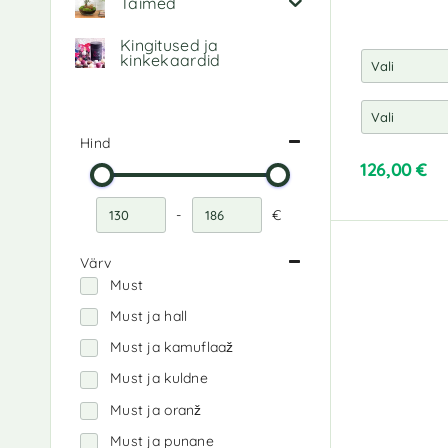
Taimed
Kingitused ja
kinkekaardid
Hind
126,00
€
A
-
€
l
Miinimumhind
Maksimaalne hind
t
Värv
e
r
Must
n
Must ja hall
a
t
Must ja kamuflaaž
i
Must ja kuldne
v
Must ja oranž
e
:
Must ja punane