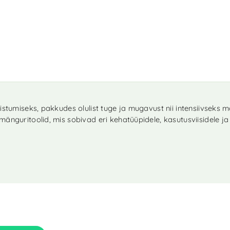
 istumiseks, pakkudes olulist tuge ja mugavust nii intensiivseks
änguritoolid, mis sobivad eri kehatüüpidele, kasutusviisidele ja 