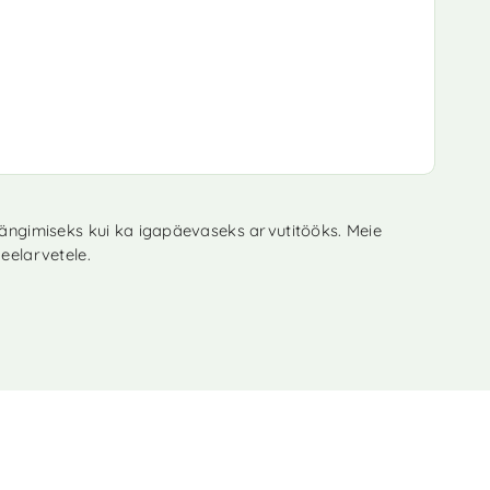
 mängimiseks kui ka igapäevaseks arvutitööks. Meie
eelarvetele.