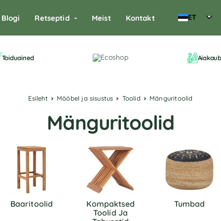
ET
Blogi
Retseptid
Meist
Kontakt
Toiduained
Aiakau
Esileht
Mööbel ja sisustus
Toolid
Mänguritoolid
Mänguritoolid
Baaritoolid
Kompaktsed
Tumbad
Toolid Ja