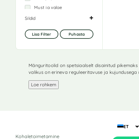
Must ja valge
Must ja veinipunane
Sildid
Hall
(1)
Roheline ja must
Lisa Filter
Puhasta
Mängutoolid
(4)
Sinine ja must
Mööbel
(4)
Valge ja must
Oranž
(1)
Valge ja roosa
parcel
(4)
Mänguritoolid on spetsiaalselt disainitud pikemaks
valikus on erineva reguleeritavuse ja kujundusega m
Punane
(2)
Toolid
(4)
Loe rohkem
ET
Kohaletoimetamine