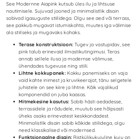
See Modernne Aiapink kutsub üles ilu ja lihtsuse
nautimisele. Sujuvad jooned ja minimalistlik disain
sobivad igasuguste stiilidega. Olgu see aed või terrass,
see pakkub mugavat istumiskohta, muutes iga välimise
ala stiilseks ja mugavaks kohaks.
Terase konstruktsioon:
Tugev ja vastupidav, see
pink talub erinevaid ilmastikutingimusi. Teras
annab sellele ilusa ja modernse välimuse,
ühendades tugevuse ning stiili.
Lihtne kokkupanek:
Kokku panemiseks on vaja
vaid kahte inimest ja kruvikeerajat, tänu selgetele
juhistele on see kiire ja lihtne. Kõik vajalikud
komponendid on juba kaasas.
Mitmekesine kasutus:
Sobib hästi aedadesse,
terrassidele ja rõdudele, muutub see hõlpsasti
üheks osaks erinevatest keskkondadest.
Minimalistlik disain sobib kõikide stiilidega, olgu
need klassikalised või modernsed.
Funktsionaalne disain:
Ristkülikukujuline kuju on