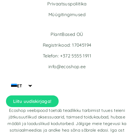
Privaatsuspoliitika
:
:
Müügitingimused
PlantBased OÜ
Registrikood: 17045194
Telefon: +372 5555 1911
info@ecoshop.ee
ET
Liitu uudiskirjaga!
Ecoshop veebipood toetab teadlikku tarbimist tuues teieni
jätkusuutlikud aksessuaarid, taimsed toidukaubad, hubase
mööbli ja looduslikud kodutarbed. Jälgige meie tegevusi ka
sotsiaalmeedias ja andke hea sõna sõbrale edasi. Iga ost