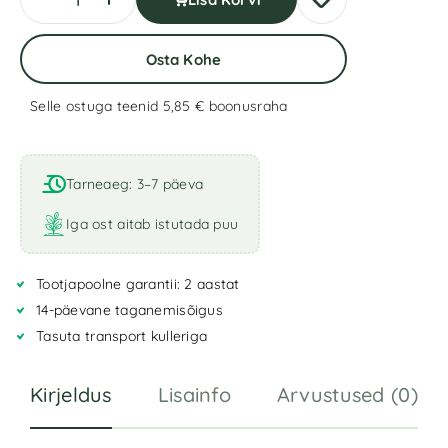
Osta Kohe
Selle ostuga teenid 5,85 €
boonusraha
A
l
t
Tarneaeg: 3–7 päeva
e
r
Iga ost aitab istutada puu
n
a
Tootjapoolne garantii: 2 aastat
t
i
14-päevane taganemisõigus
v
Tasuta transport kulleriga
e
:
Kirjeldus
Lisainfo
Arvustused (0)