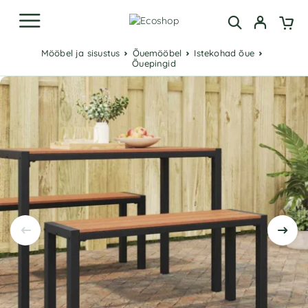
Mööbel ja sisustus
Õuemööbel
Istekohad õue
Õuepingid