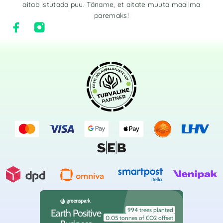
aitab istutada puu. Täname, et aitate muuta maailma
paremaks!
994 trees planted
Earth Positive
0.05 tonnes of CO2 offset