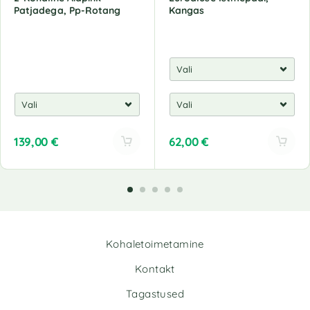
Patjadega, Pp-Rotang
Kangas
139,00
€
62,00
€
A
A
l
l
t
t
e
e
r
r
n
n
Kohaletoimetamine
a
a
t
t
Kontakt
i
i
v
v
Tagastused
e
e