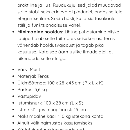
praktiline ja ilus. Ruudukujulised jalad muudavad
selle stabiilseks erinevatel pindadel, andes sellele
elegantse ilme. Sobib hästi, kui otsid tasakaalu
stiili ja funktsionaalsuse vahel.
Minimaalne hooldus:
Lihtne puhastamine niiske
lapiga hoiab selle laitmatus seisukorras. Teras
vähendab hooldusvajadust ja tagab pika
kasutuse. Kata see äärmuslike ilmade ajal, et
pikendada selle eluiga.
Värv: Must
Materjal: Teras
Üldmõõtmed: 100 x 28 x 45 cm (P x L x K)
Raskus: 5,6 kg
Vastupidav
Istumisnurk: 100 x 28 cm (L x S)
Istme kõrgus maapinnast: 45 cm
Maksimaalne kaal: 110 kg istekoha kohta
Ainult välitingimustes kasutamiseks
Kättetoimetamisinvesteeringud: