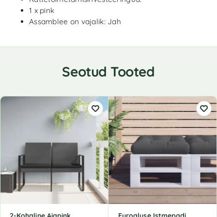
1 x pink
Assamblee on vajalik: Jah
Seotud Tooted
2-Kohaline Aiapink
Euroaluse Istmepadi,