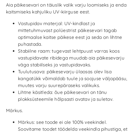
Aia päikesevari on täiuslik valik varju loomiseks ja enda
kaitsmiseks kahjuliku UV-kiirguse eest.
Vastupidav materjal: UV-kindlast ja
mittetuhmuvast polüestrist päikesevari tagab
optimaalse kaitse päikese eest ja seda on lihtne
puhastada.
Stabiilne raam: tugevast lehtpuust varras koos
vastupidavate ribidega muudab aia päikesevarju
väga stabiilseks ja vastupidavaks.
Tuulutusava: päikesevarju ülaosas olev lisa
kangatükk võimaldab tuule ja soojuse väljapääsu,
muutes varju suurepäraseks valikuks.
Lihtne käsitleda: õue päikesevari on tänu
plokksüsteemile hõlpsasti avatav ja suletav.
Märkus.
Märkus: see toode ei ole 100% veekindel.
Soovitame toodet töödelda veekindla pihustiga, et