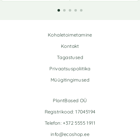
l
l
t
t
e
e
r
r
n
n
Kohaletoimetamine
a
a
t
t
Kontakt
i
i
v
v
Tagastused
e
e
Privaatsuspoliitika
:
:
Müügitingimused
PlantBased OÜ
Registrikood: 17045194
Telefon: +372 5555 1911
info@ecoshop.ee