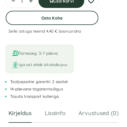
Lisa Korvi
Osta Kohe
Selle ostuga teenid 4,40 €
boonusraha
A
l
t
Tarneaeg: 3–7 päeva
e
r
Iga ost aitab istutada puu
n
a
Tootjapoolne garantii: 2 aastat
t
i
14-päevane taganemisõigus
v
Tasuta transport kulleriga
e
:
Kirjeldus
Lisainfo
Arvustused (0)