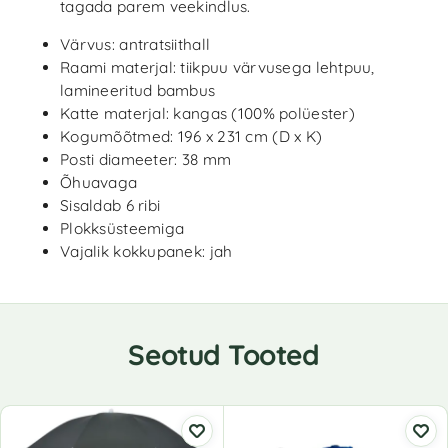
tagada parem veekindlus.
Värvus: antratsiithall
Raami materjal: tiikpuu värvusega lehtpuu,
lamineeritud bambus
Katte materjal: kangas (100% polüester)
Kogumõõtmed: 196 x 231 cm (D x K)
Posti diameeter: 38 mm
Õhuavaga
Sisaldab 6 ribi
Plokksüsteemiga
Vajalik kokkupanek: jah
Seotud Tooted