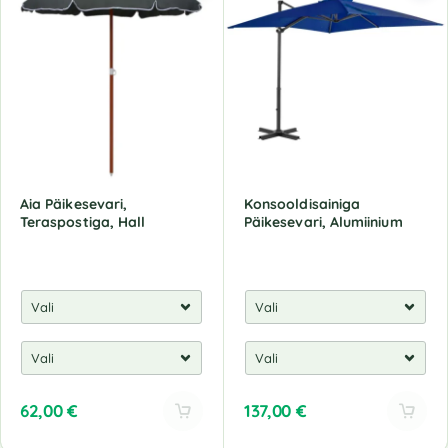
Aia Päikesevari,
Konsooldisainiga
Teraspostiga, Hall
Päikesevari, Alumiinium
62,00
€
137,00
€
A
A