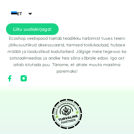
ET
Liitu uudiskirjaga!
Ecoshop veebipood toetab teadlikku tarbimist tuues teieni
jätkusuutlikud aksessuaarid, taimsed toidukaubad, hubase
mööbli ja looduslikud kodutarbed. Jälgige meie tegevusi ka
sotsiaalmeedias ja andke hea sõna sõbrale edasi. Iga ost
aitab istutada puu. Täname, et aitate muuta maailma
paremaks!