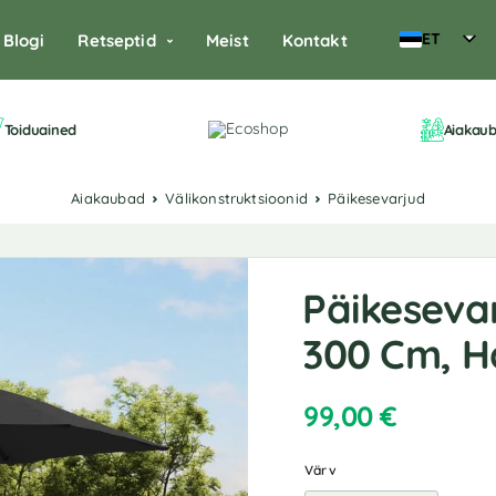
ET
Blogi
Retseptid
Meist
Kontakt
Toiduained
Aiakau
Aiakaubad
Välikonstruktsioonid
Päikesevarjud
Päikesevar
300 Cm, Ha
99,00
€
Värv