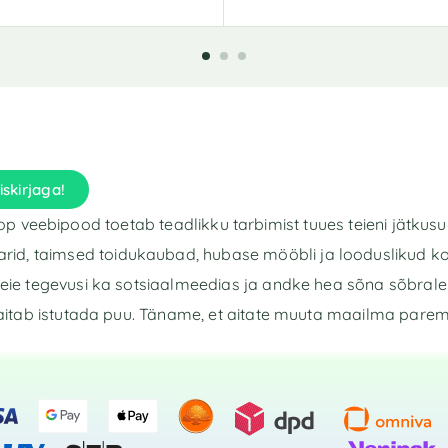
A
l
t
e
r
n
a
t
i
iskirjaga!
v
e
p veebipood toetab teadlikku tarbimist tuues teieni jätkusu
:
rid, taimsed toidukaubad, hubase mööbli ja looduslikud k
eie tegevusi ka sotsiaalmeedias ja andke hea sõna sõbrale 
aitab istutada puu. Täname, et aitate muuta maailma pare