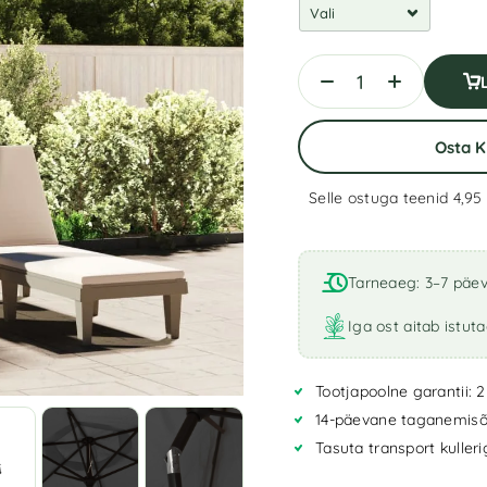
Osta 
Selle ostuga teenid 4,95
A
l
t
Tarneaeg: 3–7 päe
e
r
Iga ost aitab istut
n
a
Tootjapoolne garantii: 2
t
i
14-päevane taganemisõ
v
Tasuta transport kuller
e
: