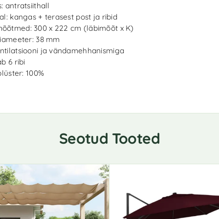
 antratsiithall
al: kangas + terasest post ja ribid
õtmed: 300 x 222 cm (läbimõõt x K)
diameeter: 38 mm
tilatsiooni ja vändamehhanismiga
b 6 ribi
Polüster: 100%
Seotud Tooted