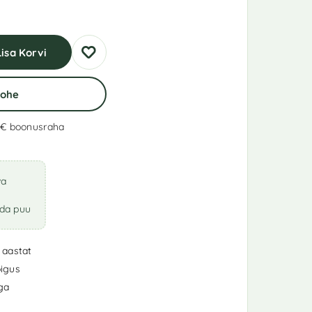
Lisa Korvi
Kohe
 €
boonusraha
va
ada puu
 aastat
igus
iga