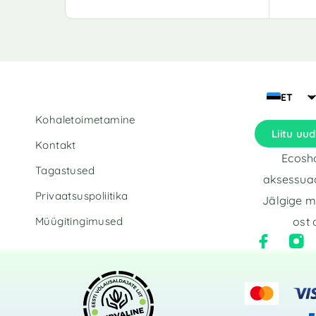
A
l
t
e
r
n
a
ET
t
Kohaletoimetamine
i
Liitu uud
v
Kontakt
e
Ecosho
:
Tagastused
aksessuaa
Privaatsuspoliitika
Jälgige m
Müügitingimused
ost 