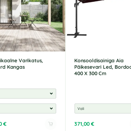
ikaalne Varikatus,
Konsooldisainiga Aia
ord Kangas
Päikesevari Led, Bordo
400 X 300 Cm
00
€
371,00
€