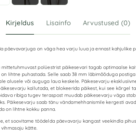
Kirjeldus
Lisainfo
Arvustused (0)
ia päevavarjuga on väga hea varju luua ja ennast kahjulike pä
a mittetuhmuvast polüestrist päikesevari tagab optimaalse kai
a on lihtne puhastada. Selle saab 38 mm läbimõõduga postig
le alusele või auguga laua keskele. Päikesevarju eksklusiivne
ikesevarju kallutada, et blokeerida päikest, kui see kõrgel t
idava ribiga tugev teraspost muudab päikesevarju väga stabii
ks. Päikesevarju saab tänu vändamehhanismile kergesti avad
da on lihtne kokku panna.
e, et soovitame töödelda päevavarju kangast veekindla pihust
 vihmasaju kätte.