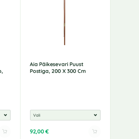
Aia Päikesevari Puust
Peotelk
o,
Postiga, 200 X 300 Cm
92,00
€
71,00
€