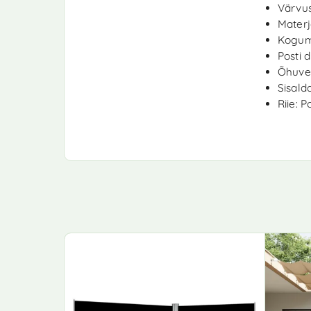
Värvus:
Materj
Kogumõ
Posti 
Õhuven
Sisalda
Riie: 