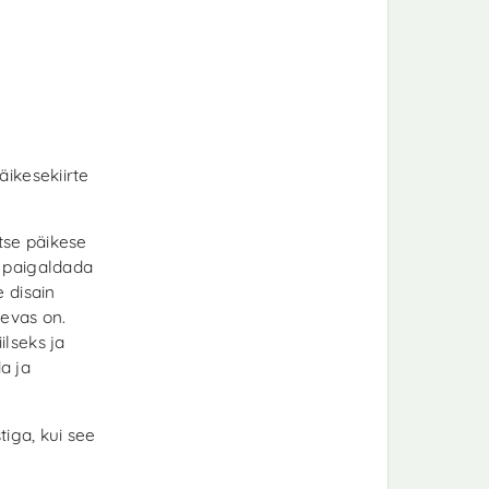
ikesekiirte
tse päikese
a paigaldada
 disain
aevas on.
lseks ja
a ja
iga, kui see