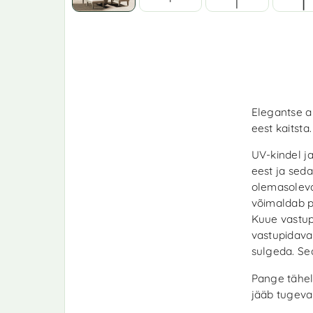
Elegantse a
eest kaitsta.
UV-kindel j
eest ja sed
olemasoleva
võimaldab pä
Kuue vastup
vastupidava
sulgeda. Se
Pange tähel
jääb tugeva