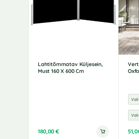
Lahtitõmmatav Küljesein,
Vert
Must 160 X 600 Cm
Oxf
180,00
€
51,